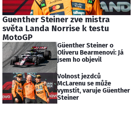
Guenther Steiner zve mistra
světa Landa Norrise k testu
MotoGP
Güenther Steiner o
Oliveru Bearmenovi: Já
jsem ho objevil
Volnost jezdců
McLarenu se může
vymstít, varuje Güenther
Steiner