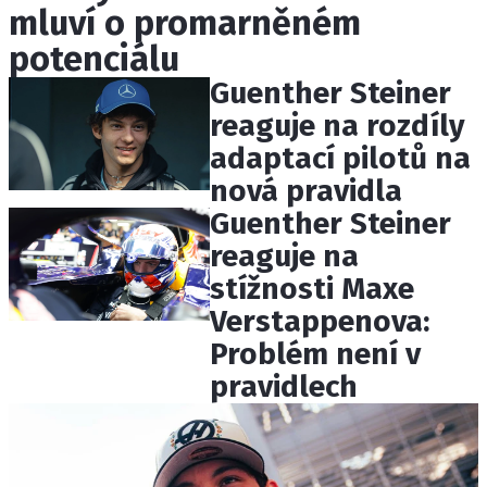
mluví o promarněném
ETICKÝ KODEX
KONTAKT
potenciálu
VYDAVATEL
Guenther Steiner
INZERCE
reaguje na rozdíly
OSOBNÍ ÚDAJE / COOKIES
adaptací pilotů na
nová pravidla
Guenther Steiner
reaguje na
Provozovatelem serveru F1NEWS.cz je
stížnosti Maxe
INCORP MEDIA GROUP s.r.o., IČ: 118 23 054
Verstappenova:
Problém není v
pravidlech