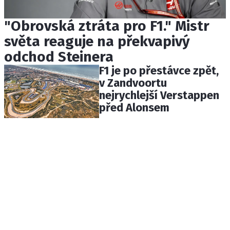
"Obrovská ztráta pro F1." Mistr
světa reaguje na překvapivý
odchod Steinera
F1 je po přestávce zpět,
v Zandvoortu
nejrychlejší Verstappen
před Alonsem