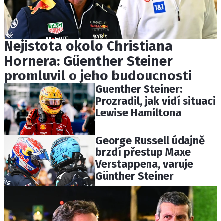
Nejistota okolo Christiana
Hornera: Güenther Steiner
promluvil o jeho budoucnosti
Guenther Steiner:
Prozradil, jak vidí situaci
Lewise Hamiltona
George Russell údajně
brzdí přestup Maxe
Verstappena, varuje
Günther Steiner