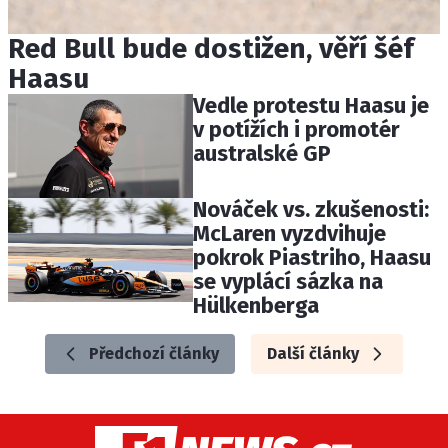
Red Bull bude dostižen, věří šéf
Haasu
Vedle protestu Haasu je
v potížích i promotér
australské GP
Nováček vs. zkušenosti:
McLaren vyzdvihuje
pokrok Piastriho, Haasu
se vyplácí sázka na
Hülkenberga
Předchozí články
Další články