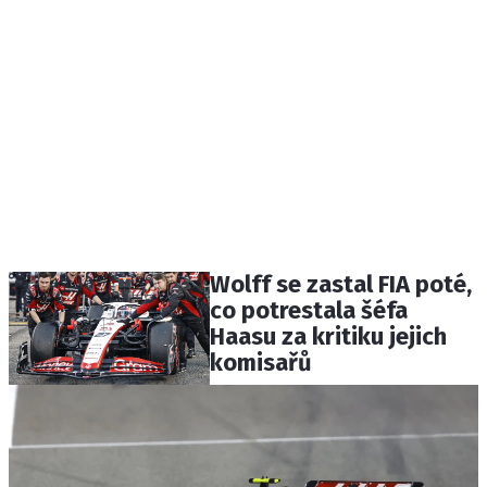
Wolff se zastal FIA poté,
co potrestala šéfa
Haasu za kritiku jejich
komisařů