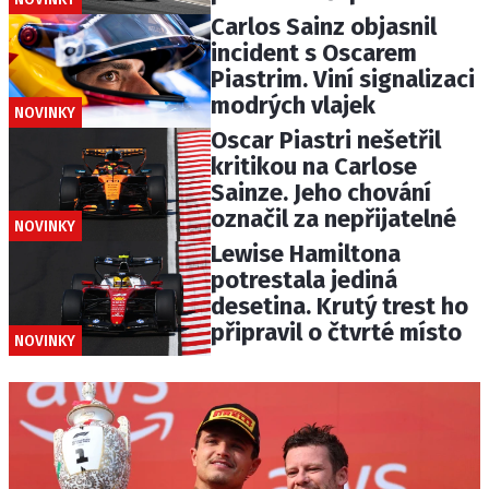
Carlos Sainz objasnil
incident s Oscarem
Piastrim. Viní signalizaci
modrých vlajek
NOVINKY
Oscar Piastri nešetřil
kritikou na Carlose
Sainze. Jeho chování
označil za nepřijatelné
NOVINKY
Lewise Hamiltona
potrestala jediná
desetina. Krutý trest ho
připravil o čtvrté místo
NOVINKY