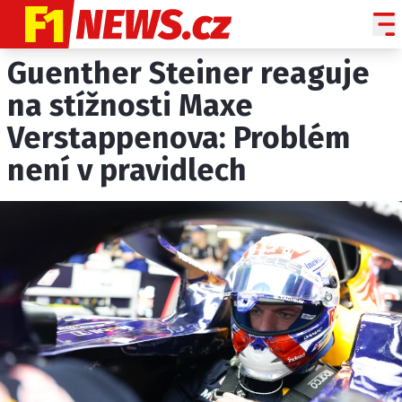
Guenther Steiner reaguje
NOVINKY
GRAND PRIX
na stížnosti Maxe
Verstappenova: Problém
PADDOCK LINE
není v pravidlech
TECHNIKA
HISTORIE GP
PROFILY JEZDCŮ
PROFILY TÝMŮ
ROZHOVORY
OSTATNÍ
SLEDUJTE NÁS NA
|