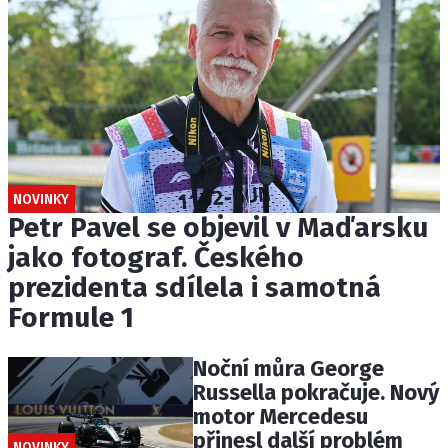
NOVINKY
Petr Pavel se objevil v Maďarsku
jako fotograf. Českého
prezidenta sdílela i samotná
Formule 1
Noční můra George
Russella pokračuje. Nový
motor Mercedesu
přinesl další problém
NOVINKY