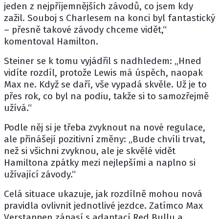
jeden z nejpříjemnějších závodů, co jsem kdy
zažil. Souboj s Charlesem na konci byl fantastický
– přesně takové závody chceme vidět,“
komentoval Hamilton.
Steiner se k tomu vyjádřil s nadhledem: „Hned
vidíte rozdíl, protože Lewis má úspěch, naopak
Max ne. Když se daří, vše vypadá skvěle. Už je to
přes rok, co byl na podiu, takže si to samozřejmě
užívá.“
Podle něj si je třeba zvyknout na nové regulace,
ale přinášejí pozitivní změny: „Bude chvíli trvat,
než si všichni zvyknou, ale je skvělé vidět
Hamiltona zpátky mezi nejlepšími a naplno si
užívající závody.“
Celá situace ukazuje, jak rozdílně mohou nová
pravidla ovlivnit jednotlivé jezdce. Zatímco Max
Verstappen zápasí s adaptací Red Bullu a