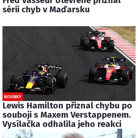
Fred Vasseur otevřeně přiznal
sérii chyb v Maďarsku
NOVINKY
Lewis Hamilton přiznal chybu po
souboji s Maxem Verstappenem.
Vysílačka odhalila jeho reakci