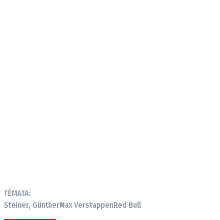
TÉMATA:
Steiner, Günther
Max Verstappen
Red Bull