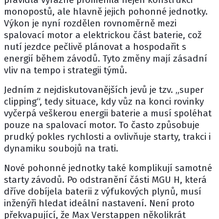
monopostů, ale hlavně jejich pohonné jednotky.
Výkon je nyní rozdělen rovnoměrně mezi
spalovací motor a elektrickou část baterie, což
nutí jezdce pečlivě plánovat a hospodařit s
energií během závodů. Tyto změny mají zásadní
vliv na tempo i strategii týmů.
Jedním z nejdiskutovanějších jevů je tzv. „super
clipping“, tedy situace, kdy vůz na konci rovinky
vyčerpá veškerou energii baterie a musí spoléhat
pouze na spalovací motor. To často způsobuje
prudký pokles rychlosti a ovlivňuje starty, trakci i
dynamiku soubojů na trati.
Nové pohonné jednotky také komplikují samotné
starty závodů. Po odstranění části MGU H, která
dříve dobíjela baterii z výfukových plynů, musí
inženýři hledat ideální nastavení. Není proto
překvapující, že
Max Verstappen
několikrát