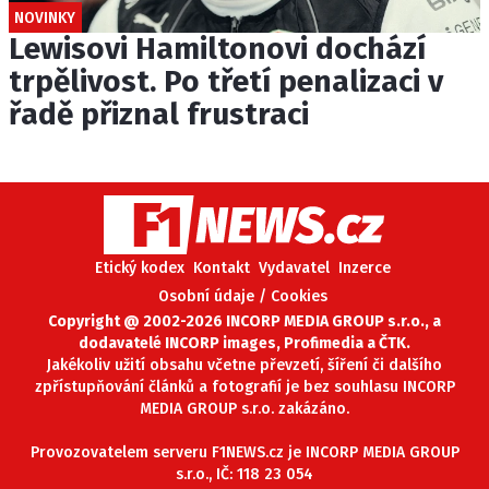
NOVINKY
Lewisovi Hamiltonovi dochází
trpělivost. Po třetí penalizaci v
řadě přiznal frustraci
Etický kodex
Kontakt
Vydavatel
Inzerce
Osobní údaje / Cookies
Copyright @ 2002-2026 INCORP MEDIA GROUP s.r.o., a
dodavatelé INCORP images, Profimedia a ČTK.
Jakékoliv užití obsahu včetne převzetí, šíření či dalšího
zpřístupňování článků a fotografií je bez souhlasu INCORP
MEDIA GROUP s.r.o. zakázáno.
Provozovatelem serveru F1NEWS.cz je INCORP MEDIA GROUP
s.r.o., IČ: 118 23 054