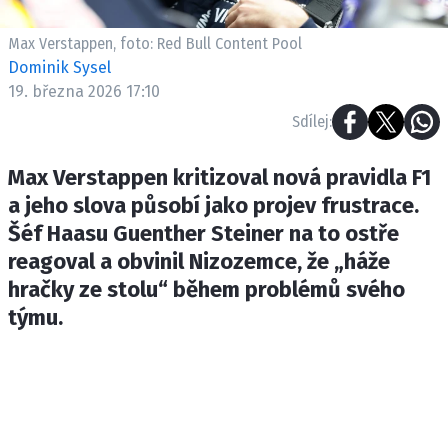
ETICKÝ KODEX
KONTAKT
Max Verstappen, foto: Red Bull Content Pool
Dominik Sysel
VYDAVATEL
19. března 2026 17:10
INZERCE
Sdílej:
OSOBNÍ ÚDAJE / COOKIES
Max Verstappen kritizoval nová pravidla F1
a jeho slova působí jako projev frustrace.
Šéf Haasu Guenther Steiner na to ostře
Provozovatelem serveru F1NEWS.cz je
reagoval a obvinil Nizozemce, že „háže
INCORP MEDIA GROUP s.r.o., IČ: 118 23 054
hračky ze stolu“ během problémů svého
týmu.