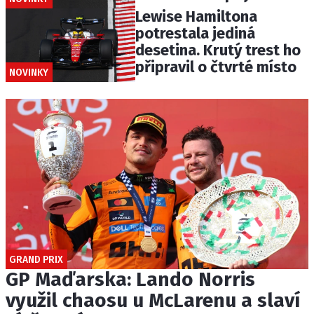
Lewise Hamiltona
potrestala jediná
desetina. Krutý trest ho
připravil o čtvrté místo
NOVINKY
GRAND PRIX
GP Maďarska: Lando Norris
využil chaosu u McLarenu a slaví