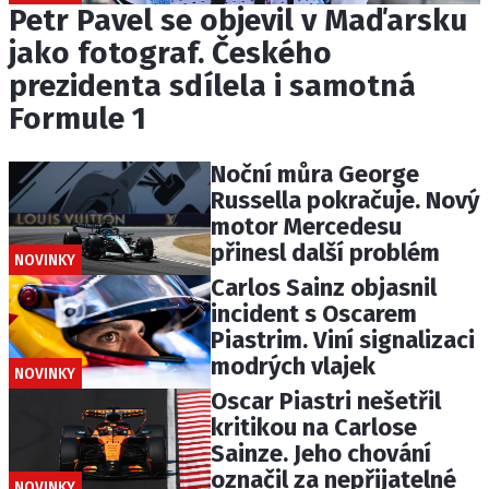
Petr Pavel se objevil v Maďarsku
jako fotograf. Českého
prezidenta sdílela i samotná
Formule 1
Noční můra George
Russella pokračuje. Nový
motor Mercedesu
přinesl další problém
NOVINKY
Carlos Sainz objasnil
incident s Oscarem
Piastrim. Viní signalizaci
modrých vlajek
NOVINKY
Oscar Piastri nešetřil
kritikou na Carlose
Sainze. Jeho chování
označil za nepřijatelné
NOVINKY