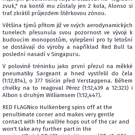
zvuk," na kontě mu zůstaly jen 2 kola, Alonso si
trať zkrátil průjezdem štěrkovou zónou.
Většina týmů přitom již ve svých aerodynamických
tunelech přesunula svou pozornost ve vývoji k
budoucím monopostům, vylepšení pro ty letošní
se dostávají do výroby a například Red Bull ta
poslední nasadí v Singapuru.
V polovině tréninku jako první přezul na měkké
pneumatiky Sargeant a hned vystřelil do čela
(1:12,814), o 377 tisícin před Verstappena. Během
chvilky na to reagoval Pérez (1:12,439 a 12:323) i
Albon s druhým Williamsem (1:12,447).
RED FLAGNico Hulkenberg spins off at the
penultimate corner and makes very gentle
contact with the wallHe hops out of the car and
won't take any further part in the