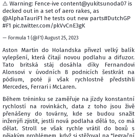
⚠️ Warning: Fence-ive content@yukitsunoda07 is
decked out in a set of aero rakes, as
@AlphaTauriF1 he tests out new parts#DutchGP
#F1 pic.twitter.com/pkVvCnE3gK
— Formula 1 (@F1) August 25, 2023
Aston Martin do Holandska přivezl velký balík
vylepšení, která čítají novou podlahu a difuzor.
Tato britská stáj dosáhla díky Fernandovi
Alonsovi v úvodních 8 podnicích šestkrát na
pódium, poté ji však rychlostně předstihli
Mercedes, Ferrari i McLaren.
Během tréninku se zaměřuje na jízdy konstantní
rychlostí na rovinkách, data z toho jsou živě
přenášeny do továrny, kde se budou snažit
inženýři zjistit, jestli nová podlaha dělá to, co má
dělat. Stroll se však rychle vrátil do boxů s
nějakým problémem, když si stěžoval na "legrační