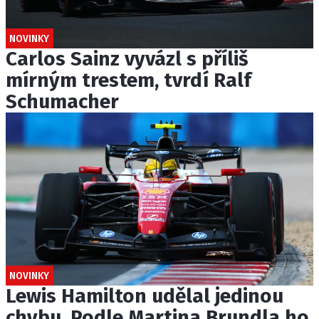
NOVINKY
Carlos Sainz vyvázl s příliš
mírným trestem, tvrdí Ralf
Schumacher
NOVINKY
Lewis Hamilton udělal jedinou
chybu. Podle Martina Brundla ho