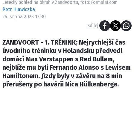
Letecký pohled na okruh v Zandvoortu, foto: Formula1.com
ETICKÝ KODEX
Petr Hlawiczka
KONTAKT
25. srpna 2023 13:30
VYDAVATEL
Sdílej:
INZERCE
OSOBNÍ ÚDAJE / COOKIES
ZANDVOORT - 1. TRÉNINK; Nejrychlejší čas
úvodního tréninku v Holandsku předvedl
domácí Max Verstappen s Red Bullem,
nejblíže mu byli Fernando Alonso s Lewisem
Provozovatelem serveru F1NEWS.cz
Hamiltonem. Jízdy byly v závěru na 8 min
INCORP MEDIA GROUP s.r.o., IČ: 118 2
přerušeny po havárii Nica Hülkenberga.