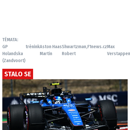
TÉMATA:
GP
trénink
Aston
Haas
Shwartzman,
F1news.cz
Max
Holandska
Martin
Robert
Verstappe
(Zandvoort)
STALO SE