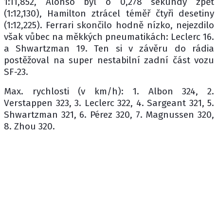
1:11,852, Alonso byl o 0,278 sekundy zpět
(1:12,130), Hamilton ztrácel téměř čtyři desetiny
(1:12,225). Ferrari skončilo hodně nízko, nejezdilo
však vůbec na měkkých pneumatikách: Leclerc 16.
a Shwartzman 19. Ten si v závěru do rádia
postěžoval na super nestabilní zadní část vozu
SF-23.
Max. rychlosti (v km/h): 1. Albon 324, 2.
Verstappen 323, 3. Leclerc 322, 4. Sargeant 321, 5.
Shwartzman 321, 6. Pérez 320, 7. Magnussen 320,
8. Zhou 320.