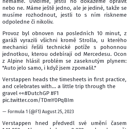
nemáme. Uvidíme, jestli ho dokážeme opravit
nebo ne. Máme ještě jedno, ale je jediné, takže se
musíme rozhodnout, jestli to s ním riskneme
odpoledne či nikoliv.
Provoz byl obnoven na posledních 10 minut, z
garáži vyrazili všichni kromě Strolla, u kterého
mechanici řešili technické potíže s pohonnou
jednotkou, kterou odebírají od Mercedesu. Ocon
z Alpine hlásil problém se zaseknutým plynem:
"Auto jelo samo, i když jsem zpomalil."
Verstappen heads the timesheets in first practice,
and celebrates with... a little trip through the
gravel 👀#DutchGP #F1
pic.twitter.com/TDmY0PqBIm
— Formula 1 (@F1) August 25, 2023
Verstappen hned předvedl své umění časem