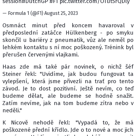
session#DutchGP #F1 pic.twitter.com/OTut5rQDly
— Formula 1 (@F1) August 25, 2023
Osmnáct minut před koncem havaroval v
předposlední zatáčce Hülkenberg - po smyku
skončil u bariéry z pneumatik, vůz ale neměl po
lehkém kontaktu s ní moc poškozený. Trénink byl
přerušen červenými vlajkami.
Haas zde má také pár novinek, o nichž šéf
Steiner řekl: "Uvidíme, jak budou fungovat ta
vylepšení, která jsme přivezli na trať pro tento
závod. Je to dost pozitivní. Ještě nevím, co teď
budeme dělat, ale budeme se hodně snažit.
Zatím nevíme, jak na tom budeme zítra nebo v
neděli."
K Nicově nehodě řekl: "Vypadá to, že má
poškozené přední křídlo. Jde o to nové a moc jich