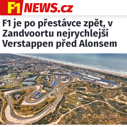
F1 je po přestávce zpět, v
NOVINKY
GRAND PRIX
Zandvoortu nejrychlejší
Verstappen před Alonsem
PADDOCK LINE
TECHNIKA
HISTORIE GP
PROFILY JEZDCŮ
PROFILY TÝMŮ
ROZHOVORY
OSTATNÍ
SLEDUJTE NÁS NA
|