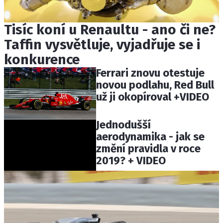
Tisíc koní u Renaultu - ano či ne?
Taffin vysvětluje, vyjadřuje se i
konkurence
Ferrari znovu otestuje
novou podlahu, Red Bull
už ji okopíroval +VIDEO
Jednodušší
aerodynamika - jak se
změní pravidla v roce
2019? + VIDEO