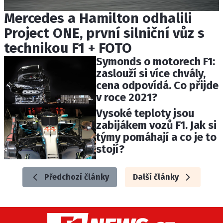
Mercedes a Hamilton odhalili
Project ONE, první silniční vůz s
technikou F1 + FOTO
Symonds o motorech F1:
zaslouží si více chvály,
cena odpovídá. Co přijde
v roce 2021?
Vysoké teploty jsou
zabijákem vozů F1. Jak si
týmy pomáhají a co je to
stojí?
Předchozí články
Další články