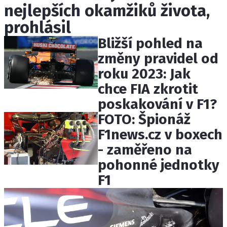
nejlepších okamžiků života,
ETICKÝ KODEX
KONTAKT
prohlásil
VYDAVATEL
Bližší pohled na
INZERCE
změny pravidel od
OSOBNÍ ÚDAJE / COOKIES
roku 2023: Jak
chce FIA zkrotit
poskakování v F1?
FOTO: Špionáž
Provozovatelem serveru F1NEWS.cz je
F1news.cz v boxech
INCORP MEDIA GROUP s.r.o., IČ: 118 23 054
- zaměřeno na
pohonné jednotky
F1