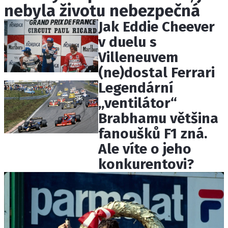
nebyla životu nebezpečná
ETICKÝ KODEX
KONTAKT
Jak Eddie Cheever
VYDAVATEL
v duelu s
INZERCE
Villeneuvem
OSOBNÍ ÚDAJE / COOKIES
(ne)dostal Ferrari
Legendární
„ventilátor“
Brabhamu většina
Provozovatelem serveru F1NEWS.cz je
fanoušků F1 zná.
INCORP MEDIA GROUP s.r.o., IČ: 118 23 054
Ale víte o jeho
konkurentovi?