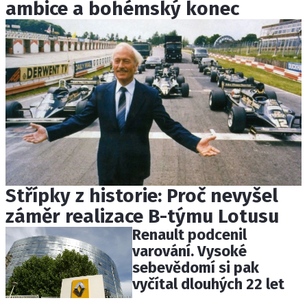
ambice a bohémský konec
Střípky z historie: Proč nevyšel
záměr realizace B-týmu Lotusu
Renault podcenil
varování. Vysoké
sebevědomí si pak
vyčítal dlouhých 22 let