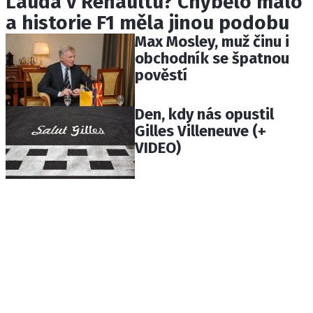
Lauda v Renaultu? Chybělo málo
a historie F1 měla jinou podobu
Max Mosley, muž činu i
obchodník se špatnou
pověstí
Den, kdy nás opustil
Gilles Villeneuve (+
VIDEO)