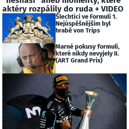
"nesnáší" aneb momenty, které
aktéry rozpálily do ruda + VIDEO
Šlechtici ve Formuli 1.
Nejúspěšnějším byl
hrabě von Trips
Marné pokusy formulí,
které nikdy nevyjely II.
(ART Grand Prix)