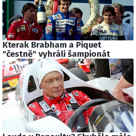
Kterak Brabham a Piquet
"čestně" vyhráli šampionát