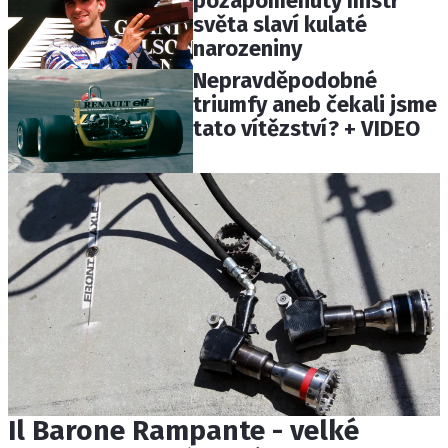
pozapomenutý mistr
světa slaví kulaté
narozeniny
Nepravděpodobné
triumfy aneb čekali jsme
tato vítězství? + VIDEO
Il Barone Rampante - velké