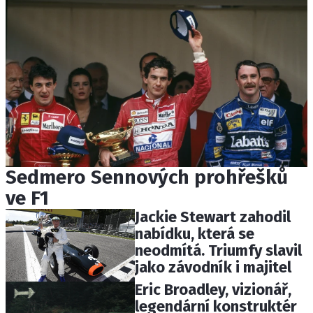
Sedmero Sennových prohřešků
ve F1
Jackie Stewart zahodil
nabídku, která se
neodmítá. Triumfy slavil
jako závodník i majitel
Eric Broadley, vizionář,
legendární konstruktér