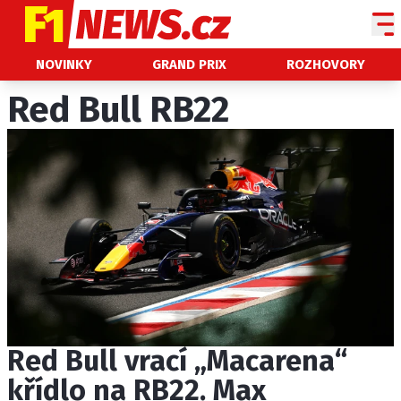
NOVINKY
NOVINKY
GRAND PRIX
ROZHOVORY
GRAND PRIX
Red Bull RB22
PADDOCK LINE
TECHNIKA
HISTORIE GP
PROFILY JEZDCŮ
PROFILY TÝMŮ
ROZHOVORY
OSTATNÍ
Red Bull vrací „Macarena“
SLEDUJTE NÁS NA
|
křídlo na RB22. Max