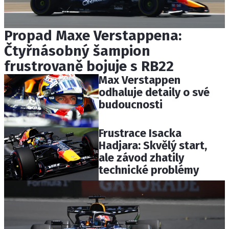
Propad Maxe Verstappena:
Čtyřnásobný šampion
frustrovaně bojuje s RB22
Max Verstappen
odhaluje detaily o své
budoucnosti
Frustrace Isacka
Hadjara: Skvělý start,
ale závod zhatily
technické problémy