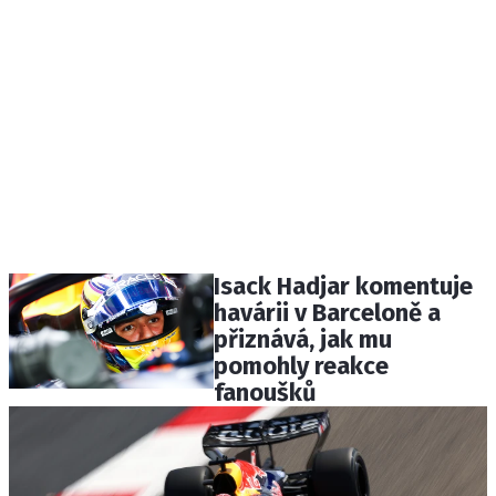
Isack Hadjar komentuje
havárii v Barceloně a
přiznává, jak mu
pomohly reakce
fanoušků