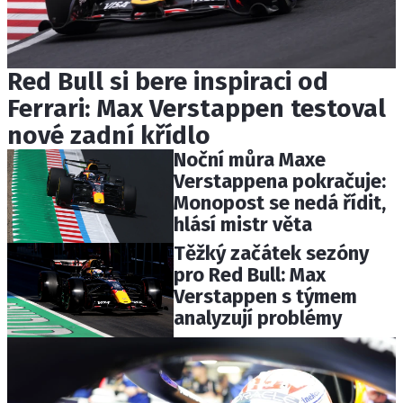
Red Bull si bere inspiraci od
Ferrari: Max Verstappen testoval
nové zadní křídlo
Noční můra Maxe
Verstappena pokračuje:
Monopost se nedá řídit,
hlásí mistr věta
Těžký začátek sezóny
pro Red Bull: Max
Verstappen s týmem
analyzují problémy