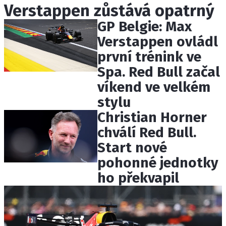
Verstappen zůstává opatrný
ETICKÝ KODEX
KONTAKT
GP Belgie: Max
VYDAVATEL
Verstappen ovládl
INZERCE
první trénink ve
OSOBNÍ ÚDAJE / COOKIES
Spa. Red Bull začal
víkend ve velkém
stylu
Christian Horner
Provozovatelem serveru F1NEWS.cz je
chválí Red Bull.
INCORP MEDIA GROUP s.r.o., IČ: 118 23 054
Start nové
pohonné jednotky
ho překvapil