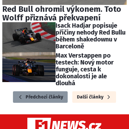
Red Bull ohromil výkonem. Toto
Wolff přiznává překvapení
Isack Hadjar popisuje
příčiny nehody Red Bullu
během shakedownu v
Barceloně
Max Verstappen po
testech: Nový motor
funguje, cesta k
dokonalosti je ale
dlouhá
Předchozí články
Další články