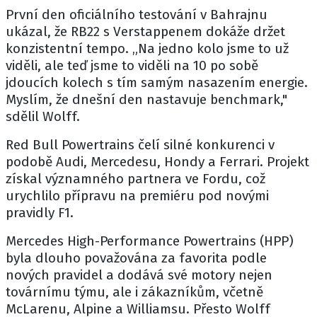
První den oficiálního testování v Bahrajnu
ukázal, že RB22 s Verstappenem dokáže držet
konzistentní tempo. „Na jedno kolo jsme to už
viděli, ale teď jsme to viděli na 10 po sobě
jdoucích kolech s tím samým nasazením energie.
Myslím, že dnešní den nastavuje benchmark,"
sdělil Wolff.
Red Bull Powertrains čelí silné konkurenci v
podobě
Audi
,
Mercedesu
,
Hondy
a
Ferrari
. Projekt
získal významného partnera ve Fordu, což
urychlilo přípravu na premiéru pod novými
pravidly F1.
Mercedes High-Performance Powertrains (HPP)
byla dlouho považována za favorita podle
nových pravidel a dodává své motory nejen
továrnímu týmu, ale i zákazníkům, včetně
McLarenu, Alpine a Williamsu. Přesto Wolff