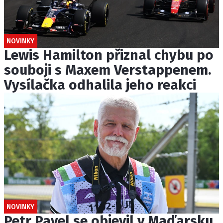
NOVINKY
Lewis Hamilton přiznal chybu po
souboji s Maxem Verstappenem.
Vysílačka odhalila jeho reakci
NOVINKY
Petr Pavel se objevil v Maďarsku