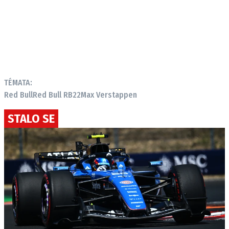
TÉMATA:
Red Bull
Red Bull RB22
Max Verstappen
STALO SE