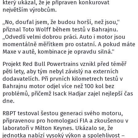
který ukázal, že je připraven konkurovat
největším výrobcům.
„No, doufal jsem, že budou horší, než jsou,“
přiznal
Toto Wolff
během testů v Bahrajnu.
„Odvedli velmi dobrou práci. Auto i motor jsou
momentálně měřítkem pro ostatní. A pokud máte
Maxe v autě, kombinace je opravdu silná.“
Projekt Red Bull Powertrains vznikl před téměř
pěti lety, aby tým nebyl závislý na externích
dodavatelích. Při prvních kilometrech testů v
Bahrajnu motor odjel více než 100 kol bez
problémů, přičemž
Isack Hadjar
zajel nejlepší čas
dne.
RBPT testoval šestou generaci svého motoru,
připravenou pro homologaci FIA a zkoušenou v
laboratoři v Milton Keynes. Ukázalo se, že
jednotka nabízí vysoký výkon a spolehlivost –