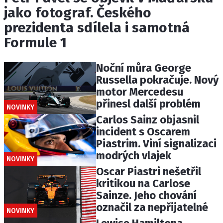
jako fotograf. Českého
prezidenta sdílela i samotná
Formule 1
Noční můra George
Russella pokračuje. Nový
motor Mercedesu
přinesl další problém
NOVINKY
Carlos Sainz objasnil
incident s Oscarem
Piastrim. Viní signalizaci
modrých vlajek
NOVINKY
Oscar Piastri nešetřil
kritikou na Carlose
Sainze. Jeho chování
označil za nepřijatelné
NOVINKY