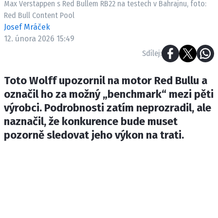
Max Verstappen s Red Bullem RB22 na testech v Bahrajnu, foto:
ETICKÝ KODEX
Red Bull Content Pool
KONTAKT
Josef Mráček
VYDAVATEL
12. února 2026 15:49
INZERCE
Sdílej:
OSOBNÍ ÚDAJE / COOKIES
Toto Wolff upozornil na motor Red Bullu a
označil ho za možný „benchmark“ mezi pěti
výrobci. Podrobnosti zatím neprozradil, ale
Provozovatelem serveru F1NEWS.cz je
naznačil, že konkurence bude muset
INCORP MEDIA GROUP s.r.o., IČ: 118 23 054
pozorně sledovat jeho výkon na trati.