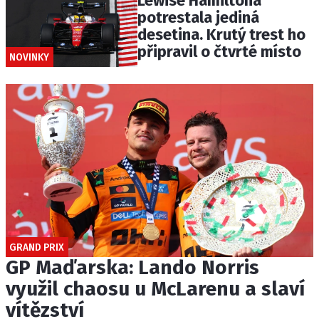
Lewise Hamiltona
potrestala jediná
desetina. Krutý trest ho
připravil o čtvrté místo
NOVINKY
GRAND PRIX
GP Maďarska: Lando Norris
využil chaosu u McLarenu a slaví
vítězství