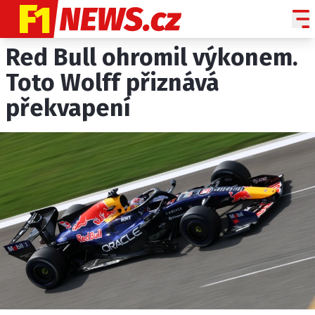
Red Bull ohromil výkonem.
NOVINKY
GRAND PRIX
Toto Wolff přiznává
překvapení
PADDOCK LINE
TECHNIKA
HISTORIE GP
PROFILY JEZDCŮ
PROFILY TÝMŮ
ROZHOVORY
OSTATNÍ
SLEDUJTE NÁS NA
|