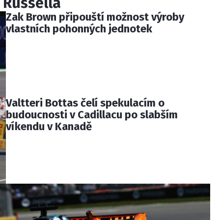
 Russella
Zak Brown připouští možnost výroby
vlastních pohonných jednotek
Valtteri Bottas čelí spekulacím o
budoucnosti v Cadillacu po slabším
víkendu v Kanadě