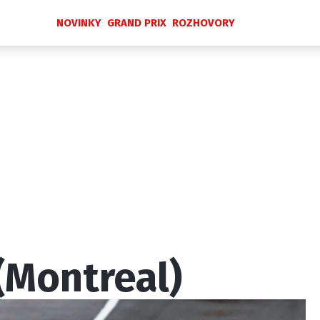
NOVINKY
GRAND PRIX
ROZHOVORY
Novinky
Grand Prix
Rozhovory
Ostatní
Paddock Line
Technika
Historie GP
Profily jezdců
Profily týmů
ontakt
Vydavatel
Inzerce
Osobní údaje / Cookies
(Montreal)
 serveru F1NEWS.cz je INCORP MEDIA GROUP s.r.o., IČ: 118 2