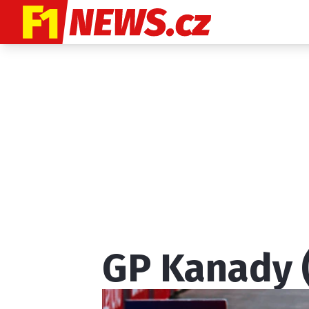
Etický kodex
K
GP Kanady 
Provozovatelem