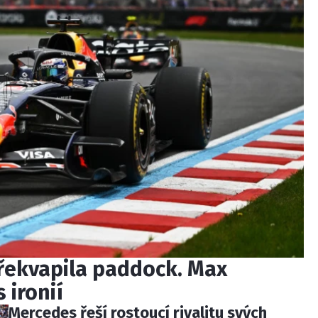
řekvapila paddock. Max
 ironií
Mercedes řeší rostoucí rivalitu svých