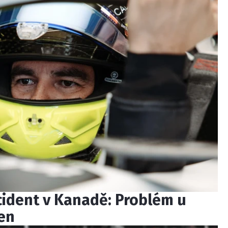
ncident v Kanadě: Problém u
len