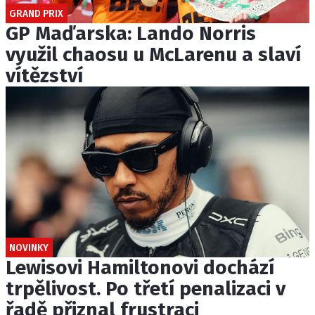
GRAND PRIX
GP Maďarska: Lando Norris
využil chaosu u McLarenu a slaví
vítězství
NOVINKY
Lewisovi Hamiltonovi dochází
trpělivost. Po třetí penalizaci v
řadě přiznal frustraci