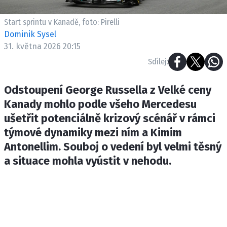
ETICKÝ KODEX
KONTAKT
Start sprintu v Kanadě, foto: Pirelli
Dominik Sysel
VYDAVATEL
31. května 2026 20:15
INZERCE
Sdílej:
OSOBNÍ ÚDAJE / COOKIES
Odstoupení George Russella z Velké ceny
Kanady mohlo podle všeho Mercedesu
ušetřit potenciálně krizový scénář v rámci
Provozovatelem serveru F1NEWS.cz je
týmové dynamiky mezi ním a Kimim
INCORP MEDIA GROUP s.r.o., IČ: 118 23 054
Antonellim. Souboj o vedení byl velmi těsný
a situace mohla vyústit v nehodu.