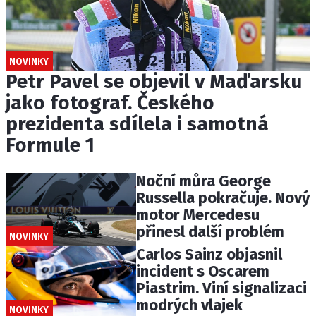
NOVINKY
Petr Pavel se objevil v Maďarsku
jako fotograf. Českého
prezidenta sdílela i samotná
Formule 1
Noční můra George
Russella pokračuje. Nový
motor Mercedesu
přinesl další problém
NOVINKY
Carlos Sainz objasnil
incident s Oscarem
Piastrim. Viní signalizaci
modrých vlajek
NOVINKY