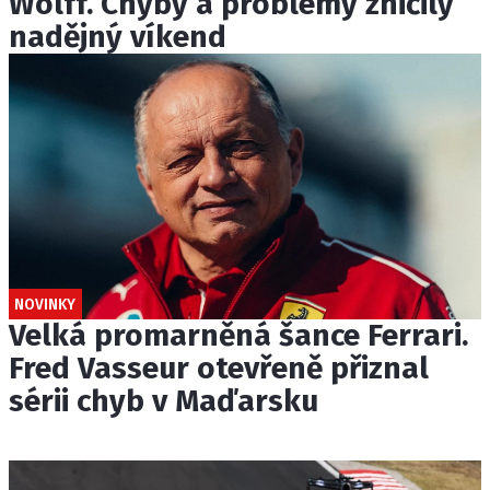
Wolff. Chyby a problémy zničily
nadějný víkend
NOVINKY
Velká promarněná šance Ferrari.
Fred Vasseur otevřeně přiznal
sérii chyb v Maďarsku