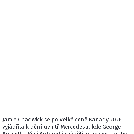
Jamie Chadwick se po Velké ceně Kanady 2026
vyjádřila k dění uvnitř
Mercedesu
, kde
George
Russell
a
Kimi Antonelli
sváděli intenzivní souboj