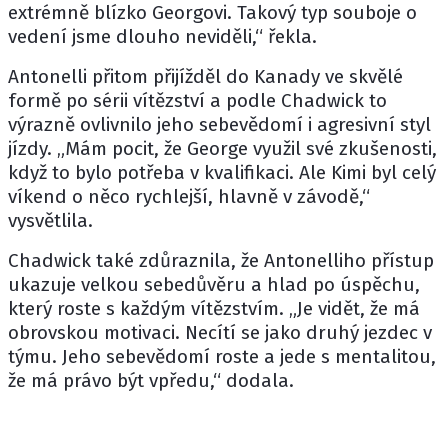
extrémně blízko Georgovi. Takový typ souboje o
vedení jsme dlouho neviděli,“ řekla.
Antonelli přitom přijížděl do Kanady ve skvělé
formě po sérii vítězství a podle Chadwick to
výrazně ovlivnilo jeho sebevědomí i agresivní styl
jízdy. „Mám pocit, že George využil své zkušenosti,
když to bylo potřeba v kvalifikaci. Ale Kimi byl celý
víkend o něco rychlejší, hlavně v závodě,“
vysvětlila.
Chadwick také zdůraznila, že Antonelliho přístup
ukazuje velkou sebedůvěru a hlad po úspěchu,
který roste s každým vítězstvím. „Je vidět, že má
obrovskou motivaci. Necítí se jako druhý jezdec v
týmu. Jeho sebevědomí roste a jede s mentalitou,
že má právo být vpředu,“ dodala.