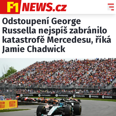
Odstoupení George
NOVINKY
GRAND PRIX
Russella nejspíš zabránilo
katastrofě Mercedesu, říká
PADDOCK LINE
Jamie Chadwick
TECHNIKA
HISTORIE GP
PROFILY JEZDCŮ
PROFILY TÝMŮ
ROZHOVORY
OSTATNÍ
SLEDUJTE NÁS NA
|