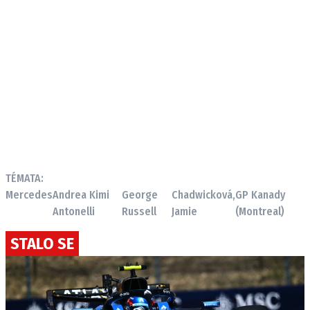
TÉMATA:
Mercedes
Andrea Kimi
George
Chadwicková,
GP Kanady
Antonelli
Russell
Jamie
(Montreal)
STALO SE