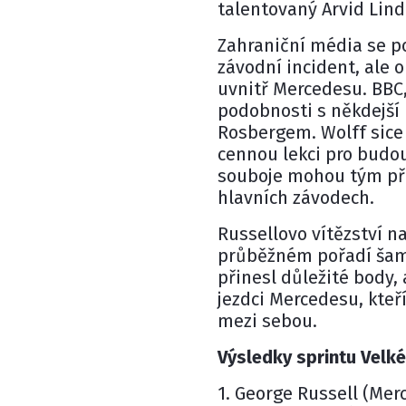
talentovaný Arvid Lind
Zahraniční média se p
závodní incident, ale o
uvnitř Mercedesu. BBC,
podobnosti s někdejší
Rosbergem. Wolff sice p
cennou lekci pro budou
souboje mohou tým při
hlavních závodech.
Russellovo vítězství na
průběžném pořadí šamp
přinesl důležité body,
jezdci Mercedesu, kteří
mezi sebou.
Výsledky sprintu Velk
1. George Russell (Merc