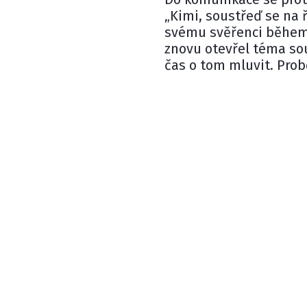
„Kimi, soustřeď se na ř
svému svěřenci během 
znovu otevřel téma sou
čas o tom mluvit. Prob