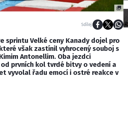
Sdílej:
ve sprintu Velké ceny Kanady dojel pro
 které však zastínil vyhrocený souboj s
imim Antonellim. Oba jezdci
od prvních kol tvrdé bitvy o vedení a
et vyvolal řadu emocí i ostré reakce v