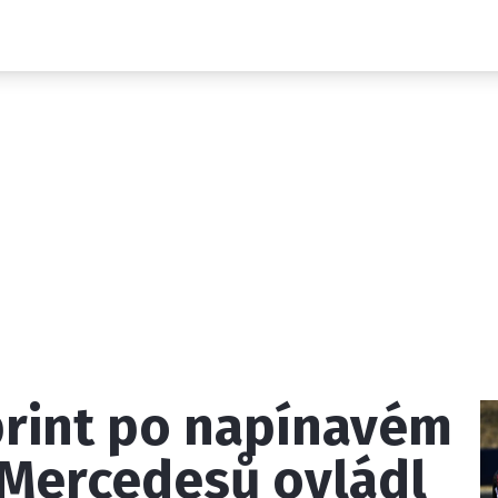
Novinky
Grand Prix
Rozhovory
Ostatní
Paddock Line
Technika
Historie GP
Profily jezdců
Profily týmů
ontakt
Vydavatel
Inzerce
Osobní údaje / Cookies
print po napínavém
 serveru F1NEWS.cz je INCORP MEDIA GROUP s.r.o., IČ: 118 2
 Mercedesů ovládl