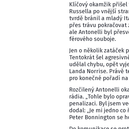
Klíčový okamžik přišel 
Russella po vnější stra
tvrdě bránil a mladý I
přes trávu pokračovat z
ale Antonelli byl přes
férového souboje.
Jen o několik zatáček p
Tentokrát šel agresivn
udělal chybu, opět vyj
Landa Norrise. Právě t
pro konečné pořadí na 
Rozčilený Antonelli o
rádia. „Tohle bylo opr
penalizaci. Byl jsem ve
dodal: „Je mi jedno co ř
Peter Bonnington se ho
Do komunikace se proto