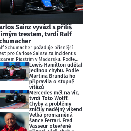
arlos Sainz vyvázl s příliš
írným trestem, tvrdí Ralf
chumacher
lf Schumacher požaduje přísnější
est pro Carlose Sainze za incident s
carem Piastrim v Maďarsku. Podle
Lewis Hamilton udělal
valého pilota Williams ignoroval
jedinou chybu. Podle
kolik modrých vlajek a následně
Martina Brundla ho
lidoval s lídrem závodu.
připravila o stupně
tisekundovou penalizaci považuje
vítězů
chumacher za nedostatečnou.
Mercedes měl na víc,
tvrdí Toto Wolff.
Chyby a problémy
zničily nadějný víkend
Velká promarněná
šance Ferrari. Fred
Vasseur otevřeně