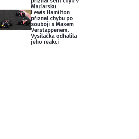
přiznal sérii chyb v
Maďarsku
Lewis Hamilton
přiznal chybu po
souboji s Maxem
Verstappenem.
Vysílačka odhalila
jeho reakci