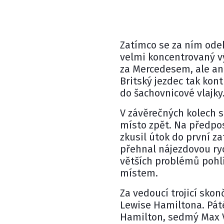
Zatímco se za ním ode
velmi koncentrovaný vý
za Mercedesem, ale an
Britský jezdec tak kon
do šachovnicové vlajky
V závěrečných kolech s
místo zpět. Na předpo
zkusil útok do první za
přehnal nájezdovou rych
větších problémů pohlí
místem.
Za vedoucí trojicí skon
Lewise Hamiltona. Pát
Hamilton, sedmý Max V