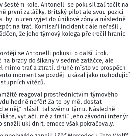
v šestém kole. Antonelli se pokusil zaútočit na
ně první zatáčky. Britský pilot ale svou pozici
tal byl nucen vyjet do únikové zóny a následně
pět na trať. Komisaři incident dále neřešili,
vědčen, že jeho týmový kolega překročil hranici
ozději se Antonelli pokusil o další útok.
ě na brzdy do šikany v sedmé zatáčce, ale
el mimo trať a ztratil druhé místo ve prospěch
ento moment se později ukázal jako rozhodující
stupních vítězů.
kamžitě reagoval prostřednictvím týmového
avdu hodně nefér! Za to by měl dostat
dle něj,“ hlásil Ital svému týmu. Následně
íkáte, vytlačil mě z trati.“ Jeho závodní inženýr
 snažil uklidnit, emoce však pokračovaly.
 neobvykle zapojil i šéf Mercedesu Toto Wolff.