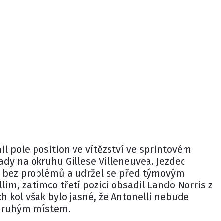
l pole position ve vítězství ve sprintovém
dy na okruhu Gillese Villeneuvea. Jezdec
t bez problémů a udržel se před týmovým
llim
, zatímco třetí pozici obsadil
Lando Norris
z
ch kol však bylo jasné, že Antonelli nebude
 druhým místem.