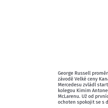
George Russell
proměni
závodě Velké ceny Kana
Mercedesu
zvládl star
kolegou
Kimim Antone
McLarenu
. Už od první
ochoten spokojit se s