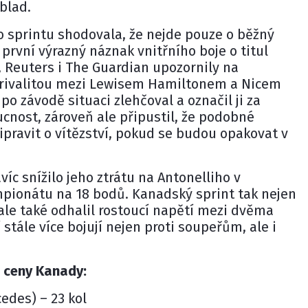
blad.
o sprintu shodovala, že nejde pouze o běžný
 první výrazný náznak vnitřního boje o titul
 Reuters i The Guardian upozornily na
 rivalitou mezi Lewisem Hamiltonem a Nicem
o závodě situaci zlehčoval a označil ji za
cnost, zároveň ale připustil, že podobné
pravit o vítězství, pokud se budou opakovat v
víc snížilo jeho ztrátu na Antonelliho v
ionátu na 18 bodů. Kanadský sprint tak nejen
 ale také odhalil rostoucí napětí mezi dvěma
 stále více bojují nejen proti soupeřům, ale i
é ceny Kanady:
edes) – 23 kol