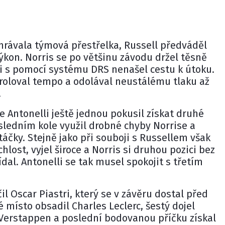
hrávala týmová přestřelka, Russell předváděl
kon. Norris se po většinu závodu držel těsně
i s pomocí systému DRS nenašel cestu k útoku.
troloval tempo a odolával neustálému tlaku až
.
e Antonelli ještě jednou pokusil získat druhé
sledním kole využil drobné chyby Norrise a
táčky. Stejně jako při souboji s Russellem však
lost, vyjel široce a Norris si druhou pozici bez
dal. Antonelli se tak musel spokojit s třetím
čil Oscar Piastri, který se v závěru dostal před
é místo obsadil
Charles Leclerc
, šestý dojel
erstappen a poslední bodovanou příčku získal