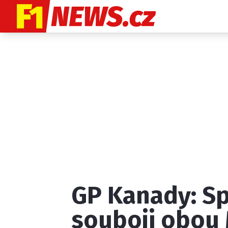
Etický kodex
K
GP Kanady: S
Provozovatelem
souboji obou