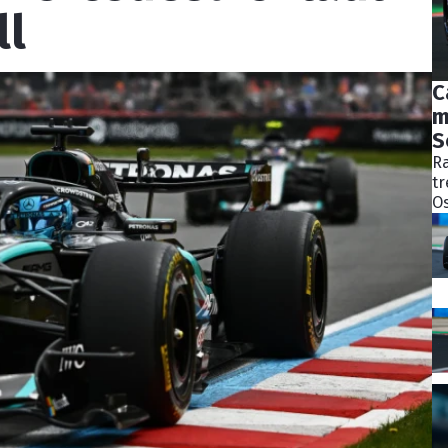
ll
C
m
S
Ra
tr
Os
bý
ně
ko
Pě
S