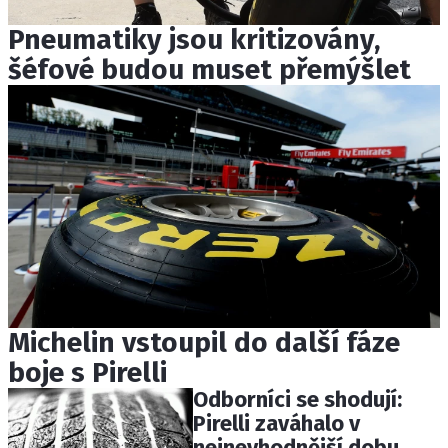
Pneumatiky jsou kritizovány,
šéfové budou muset přemýšlet
Michelin vstoupil do další fáze
boje s Pirelli
Odborníci se shodují:
Pirelli zaváhalo v
nejnevhodnější dobu