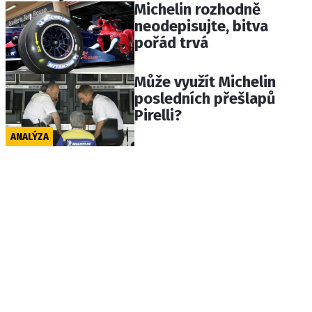
Michelin rozhodně
neodepisujte, bitva
pořád trvá
Může využít Michelin
posledních přešlapů
Pirelli?
ANALÝZA