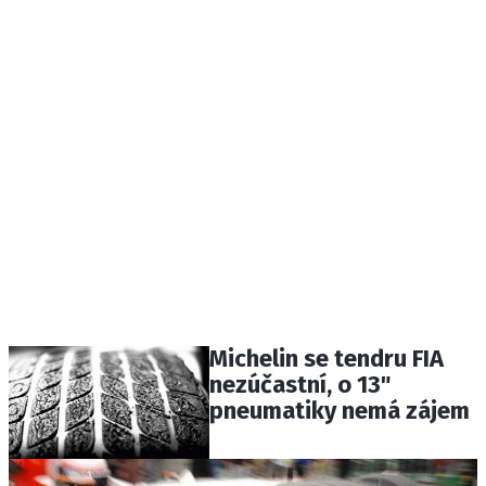
Michelin se tendru FIA
nezúčastní, o 13"
pneumatiky nemá zájem