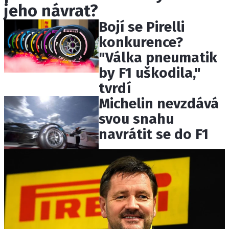
jeho návrat?
ETICKÝ KODEX
KONTAKT
Bojí se Pirelli
VYDAVATEL
konkurence?
INZERCE
"Válka pneumatik
OSOBNÍ ÚDAJE / COOKIES
by F1 uškodila,"
tvrdí
Michelin nevzdává
svou snahu
Provozovatelem serveru F1NEWS.cz je
navrátit se do F1
INCORP MEDIA GROUP s.r.o., IČ: 118 23 054