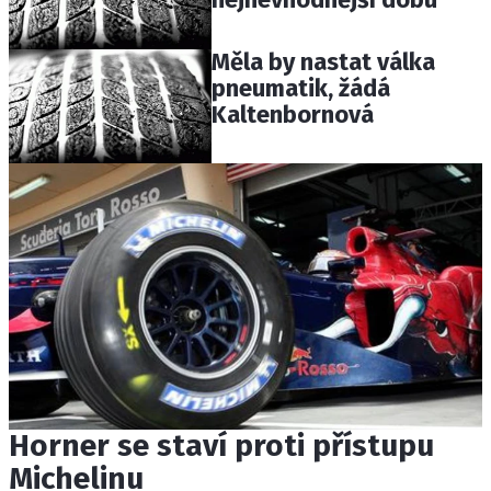
Měla by nastat válka
pneumatik, žádá
Kaltenbornová
Horner se staví proti přístupu
Michelinu