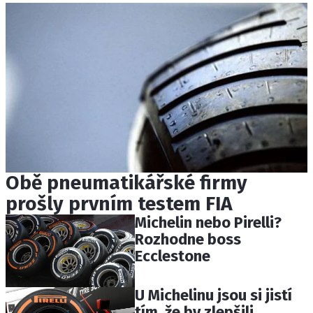
Obě pneumatikářské firmy
prošly prvním testem FIA
Michelin nebo Pirelli?
Rozhodne boss
Ecclestone
U Michelinu jsou si jistí
tím, že by zlepšili