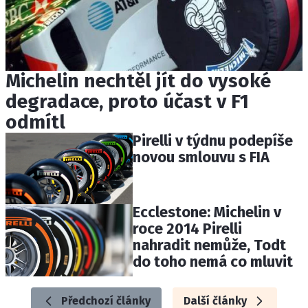
Michelin nechtěl jít do vysoké
degradace, proto účast v F1
odmítl
Pirelli v týdnu podepíše
novou smlouvu s FIA
Ecclestone: Michelin v
roce 2014 Pirelli
nahradit nemůže, Todt
do toho nemá co mluvit
Předchozí články
Další články