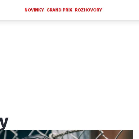
NOVINKY
GRAND PRIX
ROZHOVORY
Novinky
Grand Prix
Rozhovory
Ostatní
Paddock Line
Technika
Historie GP
Profily jezdců
Profily týmů
ontakt
Vydavatel
Inzerce
Osobní údaje / Cookies
y
 serveru F1NEWS.cz je INCORP MEDIA GROUP s.r.o., IČ: 118 2