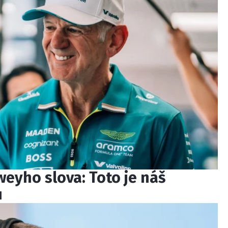
eyho slova: Toto je náš
u