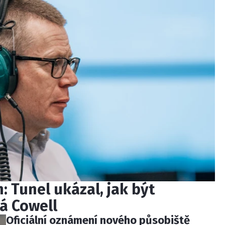
: Tunel ukázal, jak být
íká Cowell
Oficiální oznámení nového působiště