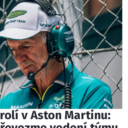
rolí v Aston Martinu:
převezme vedení týmu