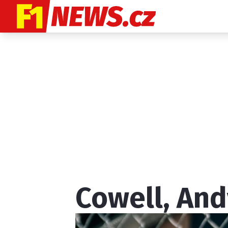
Etický kodex
K
Cowell, And
Provozovatelem