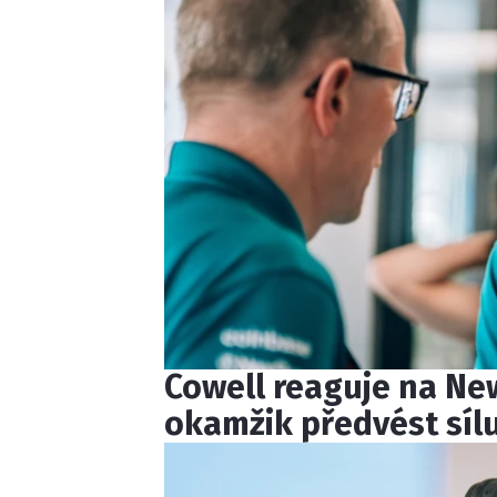
Cowell reaguje na New
okamžik předvést síl