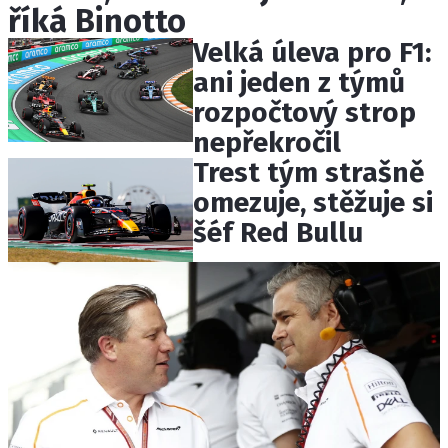
říká Binotto
ETICKÝ KODEX
KONTAKT
Velká úleva pro F1:
VYDAVATEL
ani jeden z týmů
INZERCE
rozpočtový strop
OSOBNÍ ÚDAJE / COOKIES
nepřekročil
Trest tým strašně
omezuje, stěžuje si
šéf Red Bullu
Provozovatelem serveru F1NEWS.cz je
INCORP MEDIA GROUP s.r.o., IČ: 118 23 054