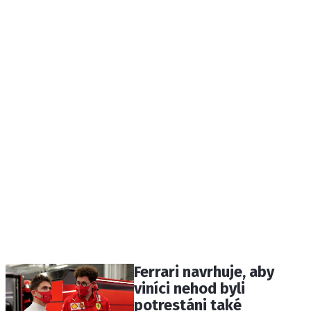
Ferrari navrhuje, aby
viníci nehod byli
potrestáni také