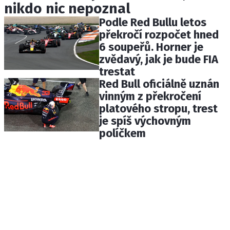
nikdo nic nepoznal
Podle Red Bullu letos
překročí rozpočet hned
6 soupeřů. Horner je
zvědavý, jak je bude FIA
trestat
Red Bull oficiálně uznán
vinným z překročení
platového stropu, trest
je spíš výchovným
políčkem