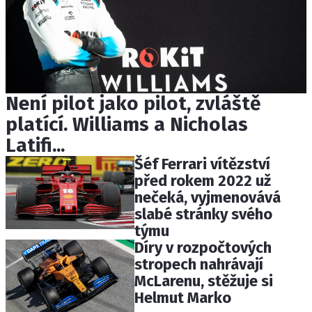
Není pilot jako pilot, zvláště
platící. Williams a Nicholas
Latifi...
Šéf Ferrari vítězství
před rokem 2022 už
nečeká, vyjmenovává
slabé stránky svého
týmu
Díry v rozpočtových
stropech nahrávají
McLarenu, stěžuje si
Helmut Marko