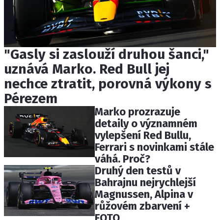
"Gasly si zaslouží druhou šanci,"
uznává Marko. Red Bull jej
nechce ztratit, porovná výkony s
Pérezem
Marko prozrazuje
detaily o významném
vylepšení Red Bullu,
Ferrari s novinkami stále
váhá. Proč?
Druhý den testů v
Bahrajnu nejrychlejší
Magnussen, Alpina v
růžovém zbarvení +
FOTO