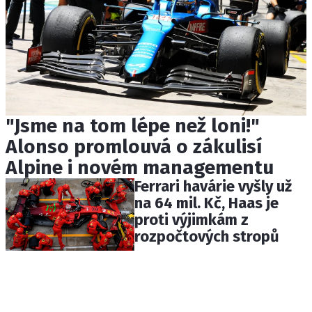
"Jsme na tom lépe než loni!"
Alonso promlouvá o zákulisí
Alpine i novém managementu
Ferrari havárie vyšly už
na 64 mil. Kč, Haas je
proti výjimkám z
rozpočtových stropů