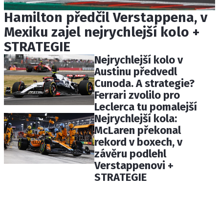
Hamilton předčil Verstappena, v
Mexiku zajel nejrychlejší kolo +
STRATEGIE
Nejrychlejší kolo v
Austinu předvedl
Cunoda. A strategie?
Ferrari zvolilo pro
Leclerca tu pomalejší
Nejrychlejší kola:
McLaren překonal
rekord v boxech, v
závěru podlehl
Verstappenovi +
STRATEGIE