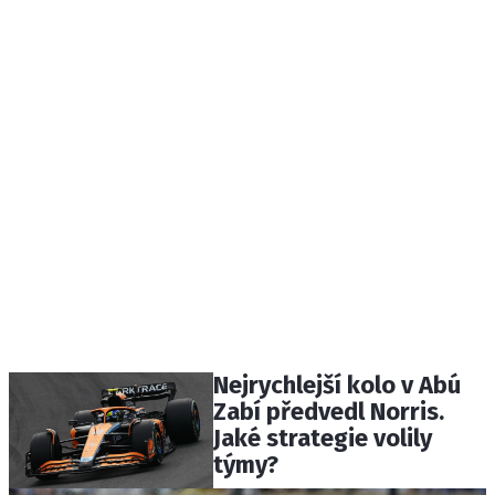
Nejrychlejší kolo v Abú
Zabí předvedl Norris.
Jaké strategie volily
týmy?