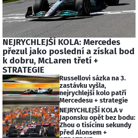
NEJRYCHLEJŠÍ KOLA: Mercedes
přezul jako poslední a získal bod
k dobru, McLaren třetí +
STRATEGIE
Russellovi sázka na 3.
zastávku vyšla,
nejrychlejší kolo patří
Mercedesu + strategie
NEJRYCHLEJŠÍ KOLA v
Japonsku opět bez bodu:
Zhou o tisícinu sekundy
před Alonsem +