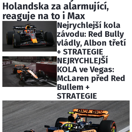
Holandska za alarmující,
ETICKÝ KODEX
KONTAKT
reaguje na to i Max
VYDAVATEL
Nejrychlejší kola
INZERCE
závodu: Red Bully
OSOBNÍ ÚDAJE / COOKIES
vládly, Albon třetí
+ STRATEGIE
NEJRYCHLEJŠÍ
KOLA ve Vegas:
Provozovatelem serveru F1NEWS.cz je
McLaren před Red
INCORP MEDIA GROUP s.r.o., IČ: 118 23 054
Bullem +
STRATEGIE