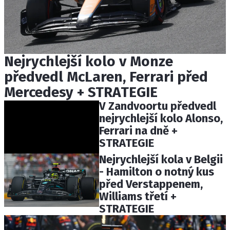
Nejrychlejší kolo v Monze
předvedl McLaren, Ferrari před
Mercedesy + STRATEGIE
V Zandvoortu předvedl
nejrychlejší kolo Alonso,
Ferrari na dně +
STRATEGIE
Nejrychlejší kola v Belgii
- Hamilton o notný kus
před Verstappenem,
Williams třetí +
STRATEGIE