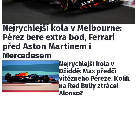
Nejrychlejší kola v Melbourne:
Pérez bere extra bod, Ferrari
před Aston Martinem i
Mercedesem
Nejrychlejší kola v
Džiddě: Max předčí
vítězného Péreze. Kolik
na Red Bully ztrácel
Alonso?