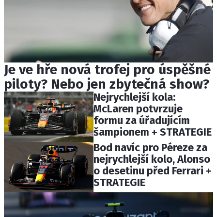
Je ve hře nová trofej pro úspěšné
piloty? Nebo jen zbytečná show?
Nejrychlejší kola:
McLaren potvrzuje
formu za úřadujícím
šampionem + STRATEGIE
Bod navíc pro Péreze za
nejrychlejší kolo, Alonso
o desetinu před Ferrari +
STRATEGIE