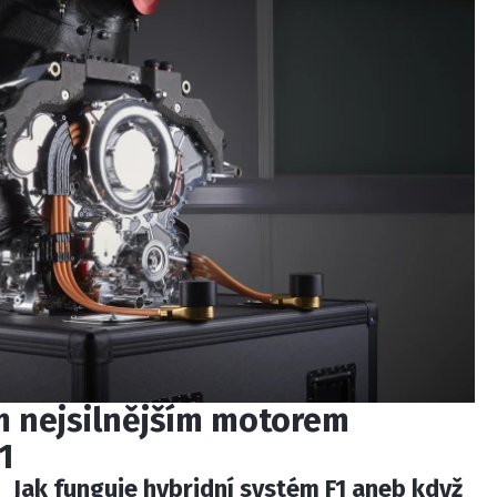
ím nejsilnějším motorem
1
Jak funguje hybridní systém F1 aneb když