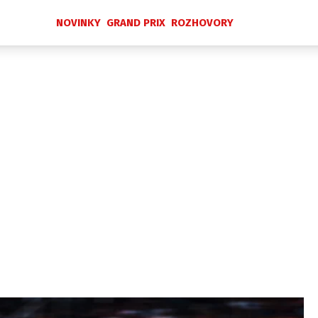
NOVINKY
GRAND PRIX
ROZHOVORY
Novinky
Grand Prix
Rozhovory
Ostatní
Paddock Line
Technika
Historie GP
Profily jezdců
Profily týmů
ontakt
Vydavatel
Inzerce
Osobní údaje / Cookies
 serveru F1NEWS.cz je INCORP MEDIA GROUP s.r.o., IČ: 118 2