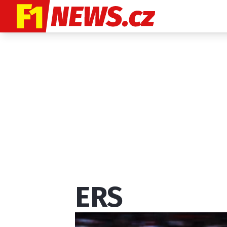
Etický kodex
K
ERS
Provozovatelem