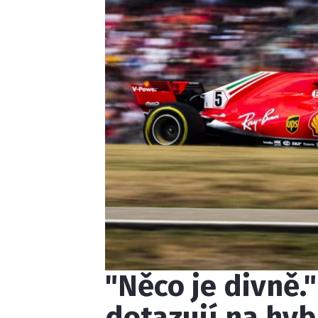
"Něco je divně."
dotazují na hyb