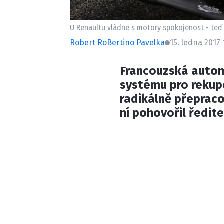
U Renaultu vládne s motory spokojenost - teď 
Robert RoBertino Pavelka
15. ledna 2017 
Francouzská autom
systému pro rekupe
radikálně přeprac
ní pohovořil ředite