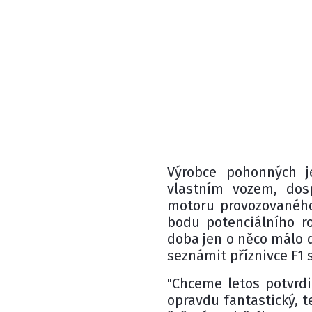
Výrobce pohonných j
vlastním vozem, dosp
motoru provozovaného
bodu potenciálního ro
doba jen o něco málo d
seznámit příznivce F1
"Chceme letos potvrdi
opravdu fantastický, 