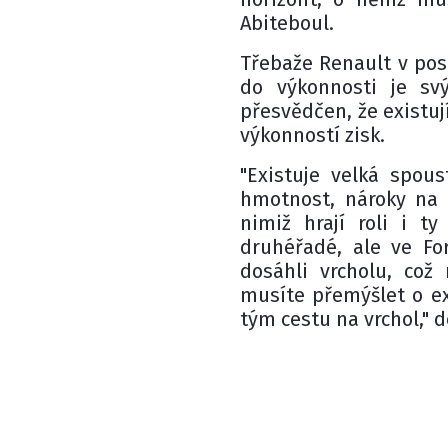
Abiteboul.
Třebaže Renault v pos
do výkonnosti je sv
přesvědčen, že existují
výkonností zisk.
"Existuje velká spous
hmotnost, nároky na 
nimiž hrají roli i ty
druhéřadé, ale ve For
dosáhli vrcholu, což
musíte přemýšlet o ex
tým cestu na vrchol," 