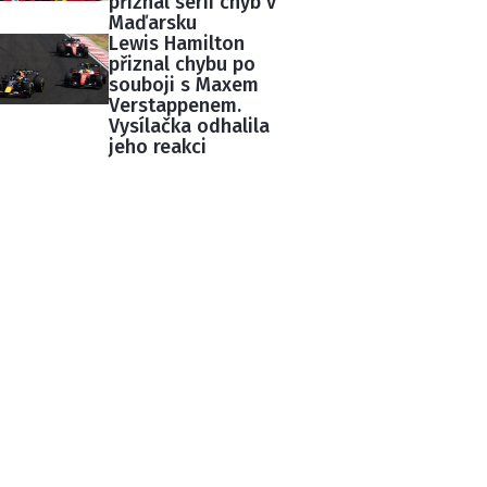
přiznal sérii chyb v
Maďarsku
Lewis Hamilton
přiznal chybu po
souboji s Maxem
Verstappenem.
Vysílačka odhalila
jeho reakci