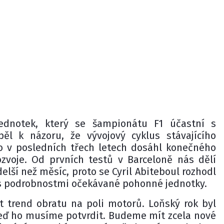
ednotek, který se šampionátu F1 účastní s
ěl k názoru, že vývojový cyklus stávajícího
 v posledních třech letech dosáhl konečného
zvoje. Od prvních testů v Barceloně nás dělí
elší než měsíc, proto se Cyril Abiteboul rozhodl
 s podrobnostmi očekávané pohonné jednotky.
t trend obratu na poli motorů. Loňský rok byl
teď ho musíme potvrdit. Budeme mít zcela nové