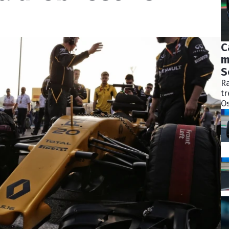
C
m
S
Ra
tr
Os
bý
ně
ko
Pě
S