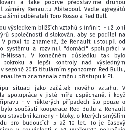
alování a také poprvé představíme druhou
il záměry Renaultu Abiteboul. Vedle agregátů
 dalšími odběrateli Toro Rosso a Red Bull.
 výsledkem bližších vztahů s Infiniti - už loni
nýrů společnosti dislokován, aby se podílel na
. V praxi to znamená, že Renault ustoupil od
ho systému a rozvinul "domácí" spolupráci v
ult-Nissan. V konečném důsledku tak bylo
o pokroku a lepší kontroly nad výsledným
l v sezóně 2015 titulárním sponzorem Red Bullu,
 Renaultem znamenala změnu přístupu k F1.
pu situaci jako začátek nového vztahu. V
la spolupráce v jisté míře uspěchaně, i když
přípravu - v některých případech šlo pouze o
 bylo součástí kooperace Red Bullu a Renault
jsou stavební kameny - bloky, o kterých smýšlím
du pro budoucích 5 až 10 let. To je časový
íme v souvislosti s F1 uvažovat," pokračuje