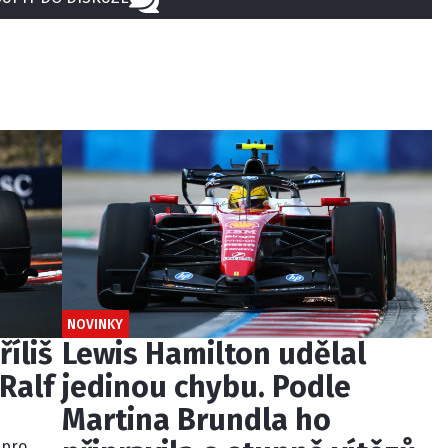
NOVINKY
říliš
Lewis Hamilton udělal
Ralf
jedinou chybu. Podle
Martina Brundla ho
 pro