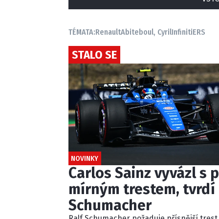
TÉMATA:
Renault
Abiteboul, Cyril
Infiniti
ERS
STALO SE
NOVINKY
Carlos Sainz vyvázl s p
mírným trestem, tvrdí 
Schumacher
Ralf Schumacher požaduje přísnější trest