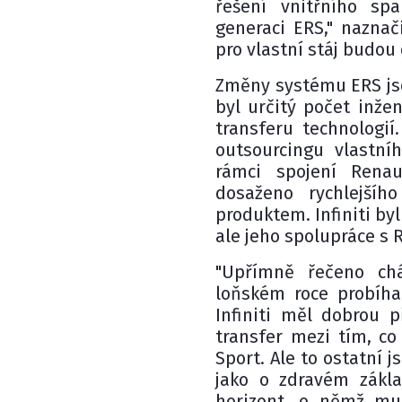
řešení vnitřního sp
generaci ERS," naznač
pro vlastní stáj budou
Změny systému ERS jsou
byl určitý počet inže
transferu technologií
outsourcingu vlastní
rámci spojení Rena
dosaženo rychlejšíh
produktem. Infiniti by
ale jeho spolupráce s
"Upřímně řečeno chá
loňském roce probíha
Infiniti měl dobrou 
transfer mezi tím, co
Sport. Ale to ostatní 
jako o zdravém zákla
horizont, o němž mus