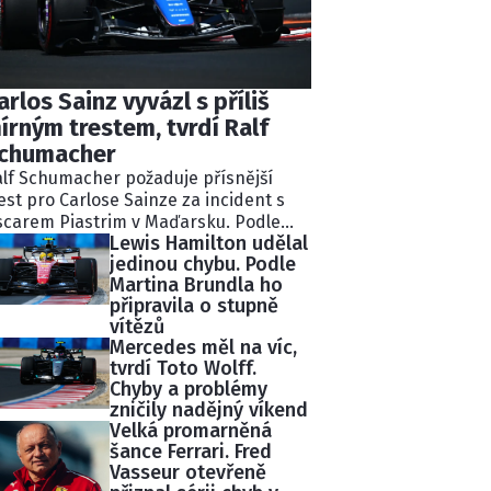
arlos Sainz vyvázl s příliš
írným trestem, tvrdí Ralf
chumacher
lf Schumacher požaduje přísnější
est pro Carlose Sainze za incident s
carem Piastrim v Maďarsku. Podle
Lewis Hamilton udělal
valého pilota Williams ignoroval
jedinou chybu. Podle
kolik modrých vlajek a následně
Martina Brundla ho
lidoval s lídrem závodu.
připravila o stupně
tisekundovou penalizaci považuje
vítězů
chumacher za nedostatečnou.
Mercedes měl na víc,
tvrdí Toto Wolff.
Chyby a problémy
zničily nadějný víkend
Velká promarněná
šance Ferrari. Fred
Vasseur otevřeně