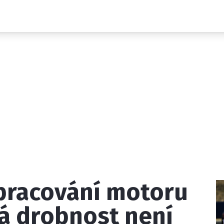
Novinky
Grand Prix
Rozhovory
Ostatní
Paddock Line
Technika
Historie GP
Profily jezdců
Profily týmů
ontakt
Vydavatel
Inzerce
Osobní údaje / Cookies
pracování motoru
 serveru F1NEWS.cz je INCORP MEDIA GROUP s.r.o., IČ: 118 2
á drobnost není