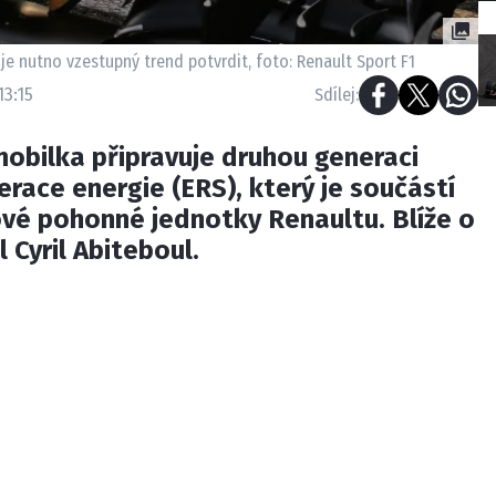
je nutno vzestupný trend potvrdit, foto: Renault Sport F1
13:15
Sdílej:
obilka připravuje druhou generaci
race energie (ERS), který je součástí
ové pohonné jednotky Renaultu. Blíže o
l Cyril Abiteboul.