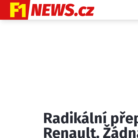
Etický kodex
K
Radikální pře
Provozovatelem
Renault. Žádn