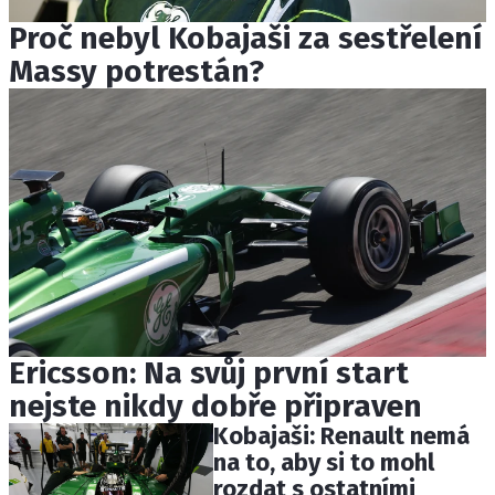
Proč nebyl Kobajaši za sestřelení
Massy potrestán?
Ericsson: Na svůj první start
nejste nikdy dobře připraven
Kobajaši: Renault nemá
na to, aby si to mohl
rozdat s ostatními