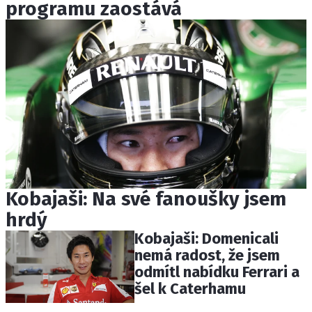
programu zaostává
Kobajaši: Na své fanoušky jsem
hrdý
Kobajaši: Domenicali
nemá radost, že jsem
odmítl nabídku Ferrari a
šel k Caterhamu