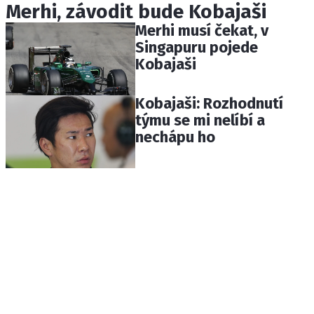
Merhi, závodit bude Kobajaši
Merhi musí čekat, v
Singapuru pojede
Kobajaši
Kobajaši: Rozhodnutí
týmu se mi nelíbí a
nechápu ho