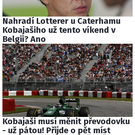
Nahradí Lotterer u Caterhamu
Kobajašiho už tento víkend v
Belgii? Ano
Kobajaši musí měnit převodovku
- už pátou! Přijde o pět míst