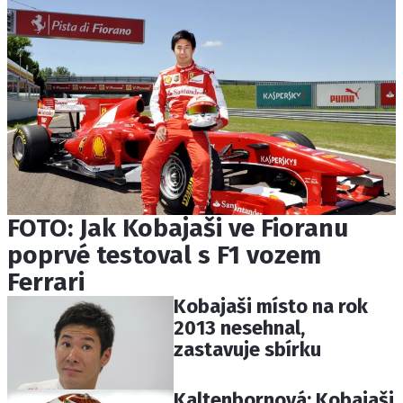
FOTO: Jak Kobajaši ve Fioranu
poprvé testoval s F1 vozem
Ferrari
Kobajaši místo na rok
2013 nesehnal,
zastavuje sbírku
Kaltenbornová: Kobajaši