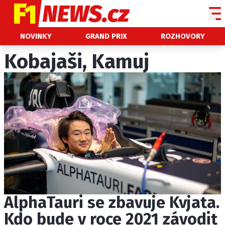
NOVINKY
NOVINKY
GRAND PRIX
ROZHOVORY
GRAND PRIX
Kobajaši, Kamuj
PADDOCK LINE
TECHNIKA
HISTORIE GP
PROFILY JEZDCŮ
PROFILY TÝMŮ
ROZHOVORY
OSTATNÍ
AlphaTauri se zbavuje Kvjata.
SLEDUJTE NÁS NA
|
Kdo bude v roce 2021 závodit