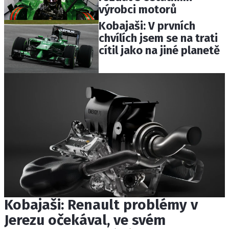
výrobci motorů
Kobajaši: V prvních
chvílích jsem se na trati
cítil jako na jiné planetě
Kobajaši: Renault problémy v
Jerezu očekával, ve svém