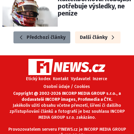
potřebuje výsledky, ne
peníze
Předchozí články
Další články
Etický kodex
Kontakt
Vydavatel
Inzerce
Osobní údaje / Cookies
Copyright @ 2002-2026 INCORP MEDIA GROUP s.r.o., a
dodavatelé INCORP images, Profimedia a ČTK.
Jakékoliv užití obsahu včetne převzetí, šíření či dalšího
zpřístupňování článků a fotografií je bez souhlasu INCORP
MEDIA GROUP s.r.o. zakázáno.
Provozovatelem serveru F1NEWS.cz je INCORP MEDIA GROUP