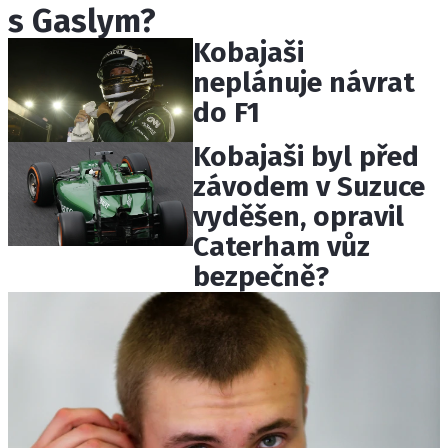
s Gaslym?
ETICKÝ KODEX
KONTAKT
Kobajaši
VYDAVATEL
neplánuje návrat
INZERCE
do F1
OSOBNÍ ÚDAJE / COOKIES
Kobajaši byl před
závodem v Suzuce
vyděšen, opravil
Provozovatelem serveru F1NEWS.cz je
Caterham vůz
INCORP MEDIA GROUP s.r.o., IČ: 118 23 054
bezpečně?