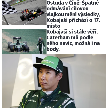
Ostuda v Číně: Špatné
odmávání cílovou
vlajkou mění výsledky,
Kobajaši přichází o 17.
místo
Kobajaši si stále věří,
Caterham má podle
něho navíc, možná i na
body.