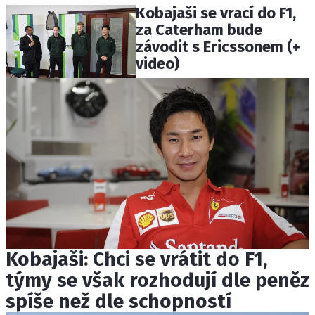
Kobajaši se vrací do F1,
za Caterham bude
závodit s Ericssonem (+
video)
Kobajaši: Chci se vrátit do F1,
týmy se však rozhodují dle peněz
spíše než dle schopností