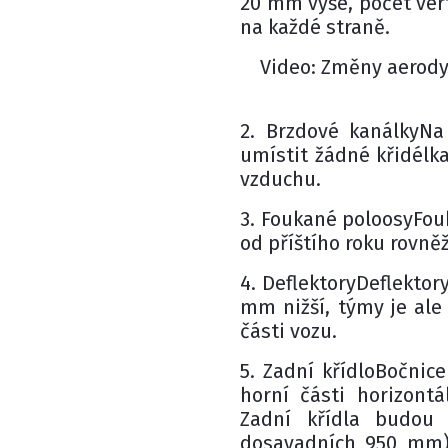
20 mm výše, počet vert
na každé straně.
Video: Změny aerodyn
2. Brzdové kanálkyN
umístit žádné křidélk
vzduchu.
3. Foukané poloosyFouk
od příštího roku rovně
4. DeflektoryDeflekto
mm nižší, týmy je al
části vozu.
5. Zadní křídloBočnic
horní části horizont
Zadní křídla budou
dosavadních 950 mm)