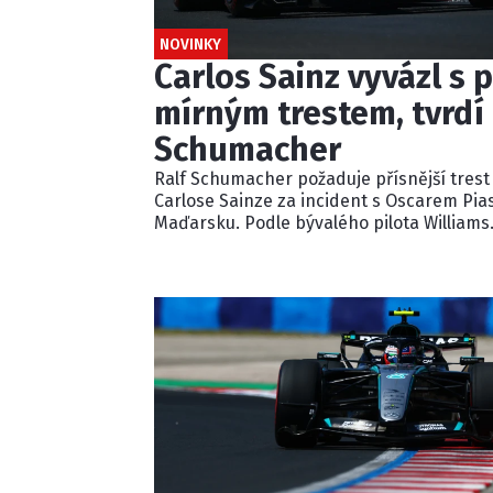
NOVINKY
Carlos Sainz vyvázl s p
mírným trestem, tvrdí 
Schumacher
Ralf Schumacher požaduje přísnější trest
Carlose Sainze za incident s Oscarem Pia
Maďarsku. Podle bývalého pilota Williams
ignoroval několik modrých vlajek a násle
kolidoval s lídrem závodu. Pětisekundovo
penalizaci považuje Schumacher za
nedostatečnou.