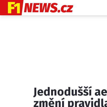
Etický kodex
K
Jednodušší ae
Provozovatelem
změní pravidla