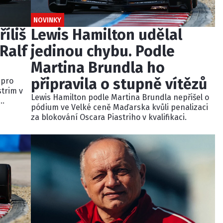
NOVINKY
říliš
Lewis Hamilton udělal
Ralf
jedinou chybu. Podle
Martina Brundla ho
připravila o stupně vítězů
 pro
strim v
Lewis Hamilton podle Martina Brundla nepřišel o
pódium ve Velké ceně Maďarska kvůli penalizaci
dně
za blokování Oscara Piastriho v kvalifikaci.
u