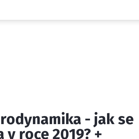
Novinky
Grand Prix
Rozhovory
Ostatní
Paddock Line
Technika
Historie GP
Profily jezdců
Profily týmů
ontakt
Vydavatel
Inzerce
Osobní údaje / Cookies
rodynamika - jak se
 serveru F1NEWS.cz je INCORP MEDIA GROUP s.r.o., IČ: 118 2
 v roce 2019? +