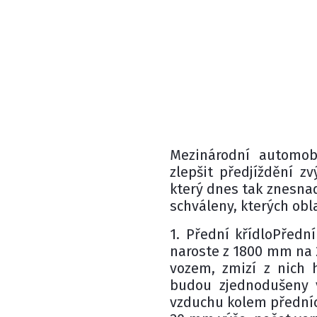
Mezinárodní automobi
zlepšit předjíždění z
který dnes tak znesnad
schváleny, kterých obl
1. Přední křídloPřední 
naroste z 1800 mm na 
vozem, zmizí z nich 
budou zjednodušeny 
vzduchu kolem předníc