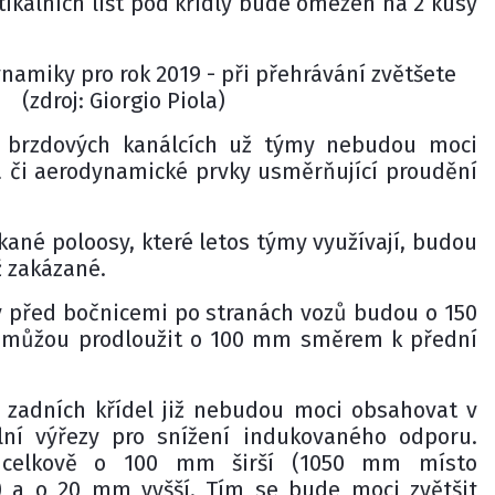
ikálních lišt pod křídly bude omezen na 2 kusy
amiky pro rok 2019 - při přehrávání zvětšete
(zdroj: Giorgio Piola)
a brzdových kanálcích už týmy nebudou moci
a či aerodynamické prvky usměrňující proudění
ané poloosy, které letos týmy využívají, budou
ž zakázané.
ry před bočnicemi po stranách vozů budou o 150
e můžou prodloužit o 100 mm směrem k přední
e zadních křídel již nebudou moci obsahovat v
ální výřezy pro snížení indukovaného odporu.
 celkově o 100 mm širší (1050 mm místo
 a o 20 mm vyšší. Tím se bude moci zvětšit