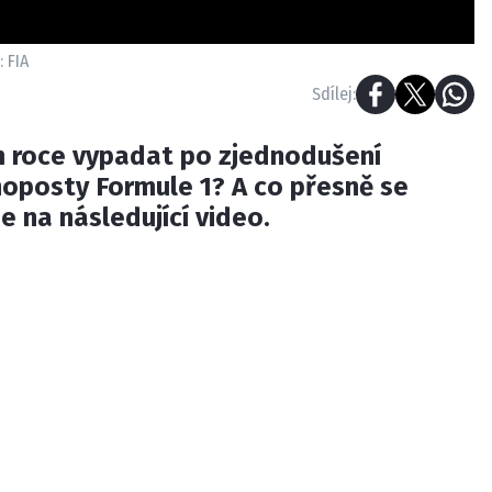
: FIA
Sdílej:
ím roce vypadat po zjednodušení
posty Formule 1? A co přesně se
e na následující video.