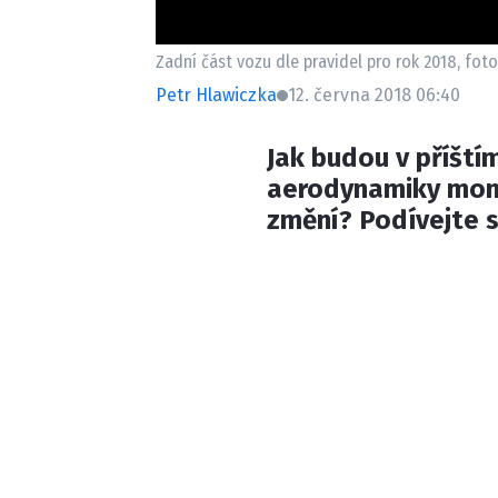
Zadní část vozu dle pravidel pro rok 2018, foto
Petr Hlawiczka
12. června 2018 06:40
Jak budou v příšt
aerodynamiky mono
změní? Podívejte s