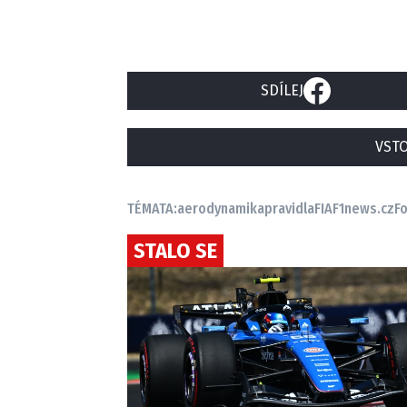
SDÍLEJ
VSTO
TÉMATA:
aerodynamika
pravidla
FIA
F1news.cz
F
STALO SE