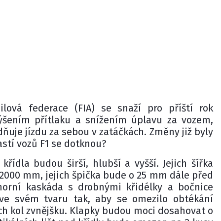
lová federace (FIA) se snaží pro příští rok
výšením přítlaku a snížením úplavu za vozem,
ňuje jízdu za sebou v zatáčkách. Změny již byly
astí vozů F1 se dotknou?
křídla budou širší, hlubší a vyšší. Jejich šířka
2000 mm, jejich špička bude o 25 mm dále před
horní kaskáda s drobnými křidélky a bočnice
ve svém tvaru tak, aby se omezilo obtékání
h kol zvnějšku. Klapky budou moci dosahovat o