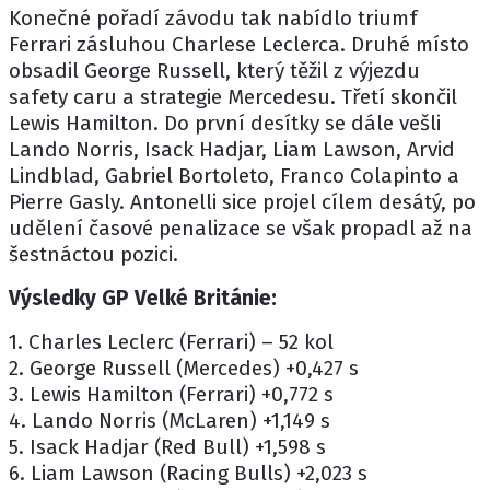
Konečné pořadí závodu tak nabídlo triumf
Ferrari zásluhou Charlese Leclerca. Druhé místo
obsadil George Russell, který těžil z výjezdu
safety caru a strategie Mercedesu. Třetí skončil
Lewis Hamilton. Do první desítky se dále vešli
Lando Norris, Isack Hadjar, Liam Lawson, Arvid
Lindblad, Gabriel Bortoleto, Franco Colapinto a
Pierre Gasly. Antonelli sice projel cílem desátý, po
udělení časové penalizace se však propadl až na
šestnáctou pozici.
Výsledky GP Velké Británie:
1. Charles Leclerc (Ferrari) – 52 kol
2. George Russell (Mercedes) +0,427 s
3. Lewis Hamilton (Ferrari) +0,772 s
4. Lando Norris (McLaren) +1,149 s
5. Isack Hadjar (Red Bull) +1,598 s
6. Liam Lawson (Racing Bulls) +2,023 s