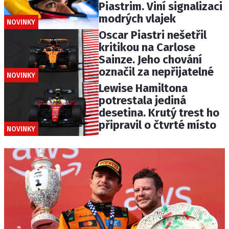
Piastrim. Viní signalizaci
modrých vlajek
NOVINKY
Oscar Piastri nešetřil
kritikou na Carlose
Sainze. Jeho chování
označil za nepřijatelné
NOVINKY
Lewise Hamiltona
potrestala jediná
desetina. Krutý trest ho
připravil o čtvrté místo
NOVINKY