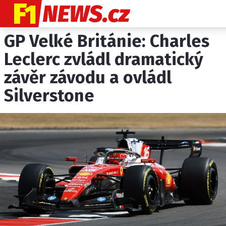
GP Velké Británie: Charles
NOVINKY
GRAND PRIX
Leclerc zvládl dramatický
závěr závodu a ovládl
PADDOCK LINE
Silverstone
TECHNIKA
HISTORIE GP
PROFILY JEZDCŮ
PROFILY TÝMŮ
ROZHOVORY
OSTATNÍ
SLEDUJTE NÁS NA
|