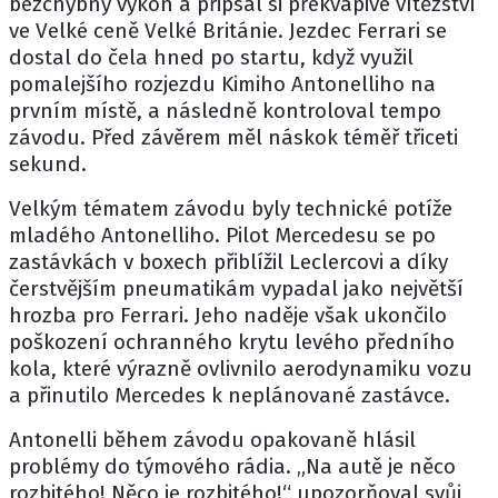
bezchybný výkon a připsal si překvapivé vítězství
ve Velké ceně Velké Británie. Jezdec
Ferrari
se
dostal do čela hned po startu, když využil
pomalejšího rozjezdu
Kimiho Antonelliho
na
prvním místě, a následně kontroloval tempo
závodu. Před závěrem měl náskok téměř třiceti
sekund.
Velkým tématem závodu byly technické potíže
mladého Antonelliho. Pilot
Mercedesu
se po
zastávkách v boxech přiblížil Leclercovi a díky
čerstvějším pneumatikám vypadal jako největší
hrozba pro
Ferrari
. Jeho naděje však ukončilo
poškození ochranného krytu levého předního
kola, které výrazně ovlivnilo aerodynamiku vozu
a přinutilo Mercedes k neplánované zastávce.
Antonelli během závodu opakovaně hlásil
problémy do týmového rádia. „Na autě je něco
rozbitého! Něco je rozbitého!“ upozorňoval svůj