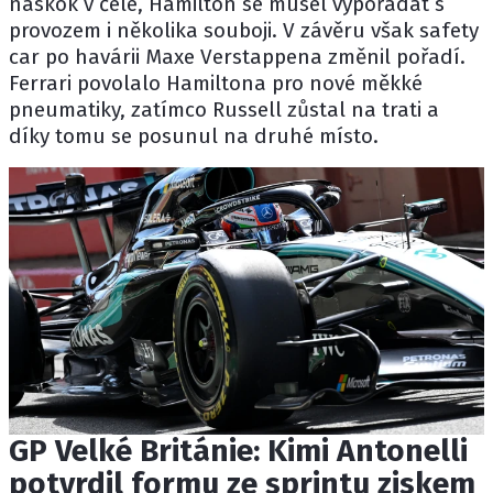
náskok v čele, Hamilton se musel vypořádat s
provozem i několika souboji. V závěru však safety
car po havárii Maxe Verstappena změnil pořadí.
Ferrari povolalo Hamiltona pro nové měkké
pneumatiky, zatímco Russell zůstal na trati a
díky tomu se posunul na druhé místo.
GP Velké Británie: Kimi Antonelli
potvrdil formu ze sprintu ziskem