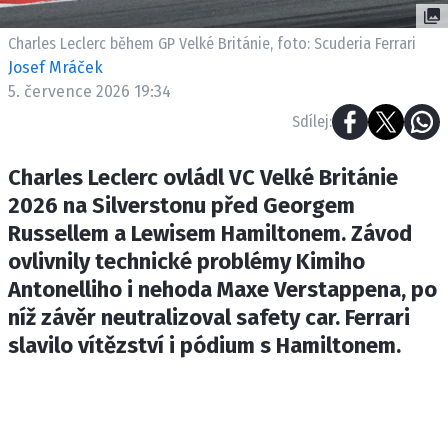
ETICKÝ KODEX
KONTAKT
Charles Leclerc během GP Velké Británie, foto: Scuderia Ferrari
Josef Mráček
VYDAVATEL
5. července 2026 19:34
INZERCE
Sdílej:
OSOBNÍ ÚDAJE / COOKIES
Charles Leclerc ovládl VC Velké Británie
2026 na Silverstonu před Georgem
Russellem a Lewisem Hamiltonem. Závod
Provozovatelem serveru F1NEWS.cz je
ovlivnily technické problémy Kimiho
INCORP MEDIA GROUP s.r.o., IČ: 118 23 054
Antonelliho i nehoda Maxe Verstappena, po
níž závěr neutralizoval safety car. Ferrari
slavilo vítězství i pódium s Hamiltonem.