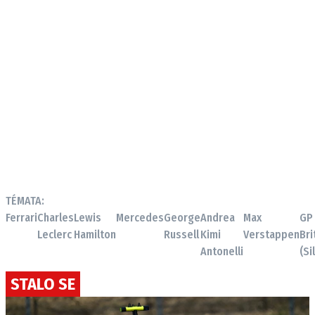
TÉMATA:
Ferrari
Charles
Lewis
Mercedes
George
Andrea
Max
GP
Leclerc
Hamilton
Russell
Kimi
Verstappen
Bri
Antonelli
(Si
STALO SE