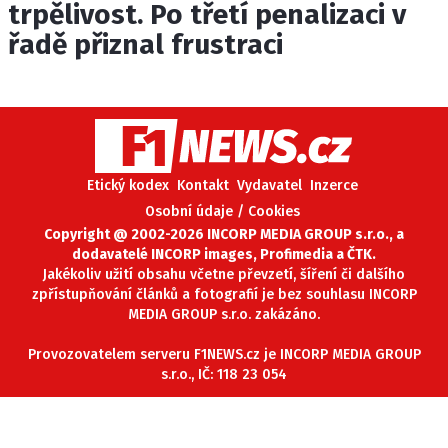
trpělivost. Po třetí penalizaci v
řadě přiznal frustraci
Etický kodex
Kontakt
Vydavatel
Inzerce
Osobní údaje / Cookies
Copyright @ 2002-2026 INCORP MEDIA GROUP s.r.o., a
dodavatelé INCORP images, Profimedia a ČTK.
Jakékoliv užití obsahu včetne převzetí, šíření či dalšího
zpřístupňování článků a fotografií je bez souhlasu INCORP
MEDIA GROUP s.r.o. zakázáno.
Provozovatelem serveru F1NEWS.cz je INCORP MEDIA GROUP
s.r.o., IČ: 118 23 054