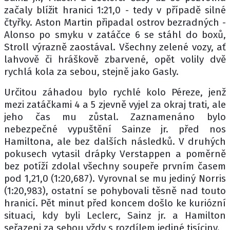
začaly blížit hranici 1:21,0 - tedy v případě silné
čtyřky. Aston Martin připadal ostrov bezradných -
Alonso po smyku v zatáčce 6 se stáhl do boxů,
Stroll výrazně zaostával. Všechny zelené vozy, ať
lahvově či hráškově zbarvené, opět volily dvě
rychlá kola za sebou, stejně jako Gasly.
Určitou záhadou bylo rychlé kolo Péreze, jenž
mezi zatáčkami 4 a 5 zjevně vyjel za okraj trati, ale
jeho čas mu zůstal. Zaznamenáno bylo
nebezpečné vypuštění Sainze jr. před nos
Hamiltona, ale bez dalších následků. V druhých
pokusech vytasil drápky Verstappen a poměrně
bez potíží zdolal všechny soupeře prvním časem
pod 1,21,0 (1:20,687). Vyrovnal se mu jediný Norris
(1:20,983), ostatní se pohybovali těsně nad touto
hranicí. Pět minut před koncem došlo ke kuriózní
situaci, kdy byli Leclerc, Sainz jr. a Hamilton
seřazeni za sebou vždy s rozdílem jediné tisíciny.