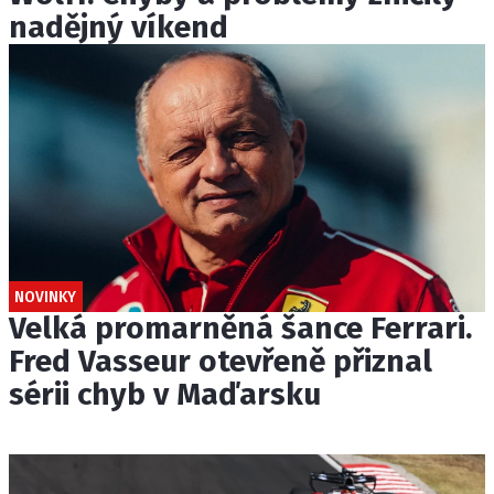
nadějný víkend
NOVINKY
Velká promarněná šance Ferrari.
Fred Vasseur otevřeně přiznal
sérii chyb v Maďarsku