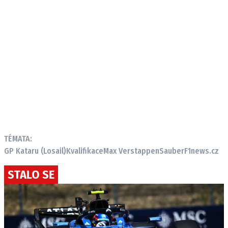
TÉMATA:
GP Kataru (Losail)
Kvalifikace
Max Verstappen
Sauber
F1news.cz
STALO SE