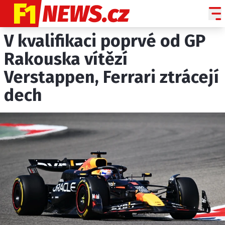
V kvalifikaci poprvé od GP
NOVINKY
GRAND PRIX
Rakouska vítězí
Verstappen, Ferrari ztrácejí
PADDOCK LINE
dech
TECHNIKA
HISTORIE GP
PROFILY JEZDCŮ
PROFILY TÝMŮ
ROZHOVORY
OSTATNÍ
SLEDUJTE NÁS NA
|