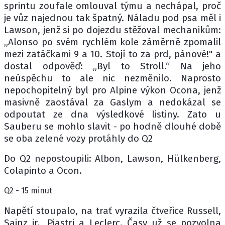
sprintu zoufale omlouval týmu a nechápal, proč
je vůz najednou tak špatný. Náladu pod psa měl i
Lawson, jenž si po dojezdu stěžoval mechanikům:
„Alonso po svém rychlém kole záměrně zpomalil
mezi zatáčkami 9 a 10. Stojí to za prd, pánové!" a
dostal odpověď: „Byl to Stroll.“ Na jeho
neúspěchu to ale nic nezměnilo. Naprosto
nepochopitelný byl pro Alpine výkon Ocona, jenž
masivně zaostával za Gaslym a nedokázal se
odpoutat ze dna výsledkové listiny. Zato u
Sauberu se mohlo slavit - po hodně dlouhé době
se oba zelené vozy protáhly do Q2
Do Q2 nepostoupili: Albon, Lawson, Hülkenberg,
Colapinto a Ocon.
Q2 - 15 minut
Napětí stoupalo, na trať vyrazila čtveřice Russell,
Sainz jr., Piastri a Leclerc. Časy už se pozvolna