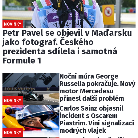
NOVINKY
Petr Pavel se objevil v Maďarsku
jako fotograf. Českého
prezidenta sdílela i samotná
Formule 1
Noční můra George
Russella pokračuje. Nový
motor Mercedesu
přinesl další problém
NOVINKY
Carlos Sainz objasnil
incident s Oscarem
Piastrim. Viní signalizaci
modrých vlajek
NOVINKY