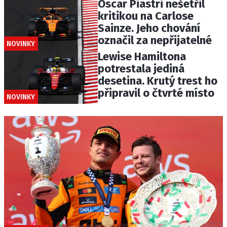
Oscar Piastri nešetřil
kritikou na Carlose
Sainze. Jeho chování
označil za nepřijatelné
NOVINKY
Lewise Hamiltona
potrestala jediná
desetina. Krutý trest ho
připravil o čtvrté místo
NOVINKY