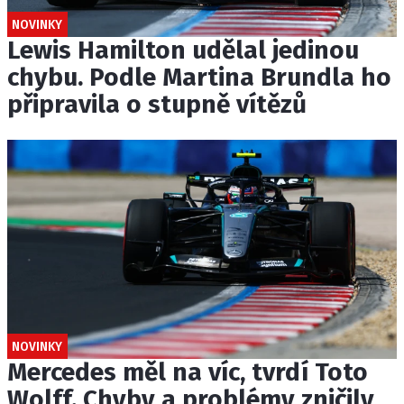
NOVINKY
Lewis Hamilton udělal jedinou
chybu. Podle Martina Brundla ho
připravila o stupně vítězů
NOVINKY
Mercedes měl na víc, tvrdí Toto
Wolff. Chyby a problémy zničily