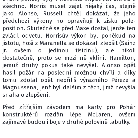
všechno. Norris musel zajet nějaký čas, stejně
jako Alonso, Russell chtěl dokázat, že jeho
předchozí výkony ho opravňují k zisku pole-
position. Skutečně se před Maxe dostal, jenže ten
zvládl odvetu. Norrisův výkon byl poněkud na
jistotu, hoši z Maranella se dokázali zlepšit (Sainz
jr. ovšem o jedinou tisícinu), ale nikoli
dostatečně, proto se mezi ně vklínil Hamilton,
jemuž druhý pokus také nevyšel. Alonso opět
hasil požár na poslední možnou chvíli a díky
tomu zdolal opět nepříliš výrazného Péreze a
Magnussena, jenž byl dalším z těch, jimž nevyšla
snaha o zlepšení.
Před zítřejším závodem má karty pro Pohár
konstruktérů rozdán lépe McLaren, ovšem
zajímavé budou i boje v druhé polovině tabulky.