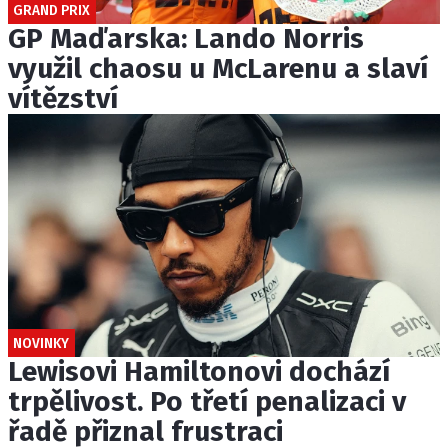
GRAND PRIX
GP Maďarska: Lando Norris
využil chaosu u McLarenu a slaví
vítězství
NOVINKY
Lewisovi Hamiltonovi dochází
trpělivost. Po třetí penalizaci v
řadě přiznal frustraci