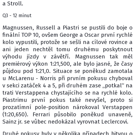
a Stroll.
Q3 - 12 minut
Magnussen, Russell a Piastri se pustili do boje o
finální TOP 10, ovšem George a Oscar první rychlé
kolo vypustili, protože se sešli na cílové rovince a
ani jeden nechtěl tomu druhému poskytnout
výhodu jízdy v závětří. Magnussen tak měl
premiérový výkon 1:21,500, ale bylo jasné, že časy
půjdou pod 1:21,0. Situace se poněkud zamotala
u McLarenu - Norris při prvním pokusu chyboval
v sekci zatáček 4 a 5, při druhém zase „potkal“ na
trati Verstappena chystajícího se na rychlé kolo.
Piastrimu první pokus také nevyšel, proto si
prozatímní pole-position nárokoval Verstappen
(1:20,650). Ferrari působilo poněkud unaveně,
Sainz jr. se vůbec nedokázal vyrovnat Leclercovi.
Druhé pokusy byly v několika případech bitvou o