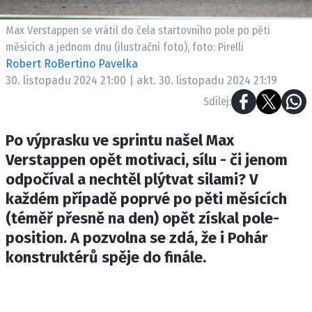
ETICKÝ KODEX
KONTAKT
Max Verstappen se vrátil do čela startovního pole po pěti
měsících a jednom dnu (ilustrační foto), foto: Pirelli
VYDAVATEL
Robert RoBertino Pavelka
INZERCE
30. listopadu 2024 21:00 | akt. 30. listopadu 2024 21:19
OSOBNÍ ÚDAJE / COOKIES
Sdílej:
Po výprasku ve sprintu našel Max
Verstappen opět motivaci, sílu - či jenom
Provozovatelem serveru F1NEWS.cz je
odpočíval a nechtěl plýtvat silami? V
INCORP MEDIA GROUP s.r.o., IČ: 118 23 054
každém případě poprvé po pěti měsících
(téměř přesně na den) opět získal pole-
position. A pozvolna se zdá, že i Pohár
konstruktérů spěje do finále.