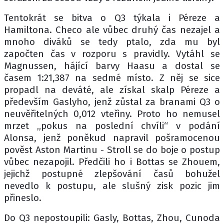
Tentokrát se bitva o Q3 týkala i Péreze a
Hamiltona. Checo ale vůbec druhý čas nezajel a
mnoho diváků se tedy ptalo, zda mu byl
započten čas v rozporu s pravidly. Vytáhl se
Magnussen, hájící barvy Haasu a dostal se
časem 1:21,387 na sedmé místo. Z něj se sice
propadl na deváté, ale získal skalp Péreze a
především Gaslyho, jenž zůstal za branami Q3 o
neuvěřitelných 0,012 vteřiny. Proto ho nemusel
mrzet „pokus na poslední chvíli“ v podání
Alonsa, jenž poněkud napravil pošramocenou
pověst Aston Martinu - Stroll se do boje o postup
vůbec nezapojil. Předčili ho i Bottas se Zhouem,
jejichž postupné zlepšování časů bohužel
nevedlo k postupu, ale slušný zisk pozic jim
přineslo.
Do Q3 nepostoupili: Gasly, Bottas, Zhou, Cunoda