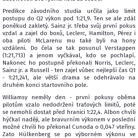
Predikce závodního studia určila jako limit
postupu do Q2 výkon pod 1:21,9. Ten se ale zdál
poněkud zakletý. Sainz jr. třeba svůj první pokus
vzdal a zajel do boxů, Leclerc, Hamilton, Pérez i
oba piloti McLarenu mu také byli na hony
vzdáleni. Do čela se tak posunul Verstappen
(1:21,713) a jenom vyčkával, kdo se pochlapí.
Nakonec ho postupně překonali Norris, Leclerc,
Sainz jr. a Russell - ten zajel vůbec nejlepší čas Q1
- 1:21,241, ale větší drama se odehrávalo na
druhém konci startovního pole.
Williamsy neměly den - první pokusy oběma
pilotům vzalo nedodržení traťových limitů, poté
se nemohli dostat před hranici 1:22,4. Albon chvíli
hýčkal naději, ale bravurním výkonem v poslední
možné chvíli ho překonal Cunoda o 0,047 vteřiny.
Zato Hülkenberg se po výborném výkonu ve