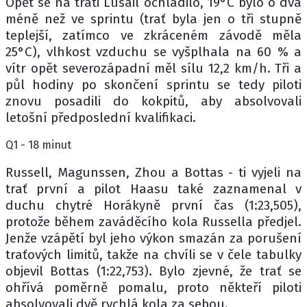
Opět se na trati Lusail ochladilo, 19°C bylo o dva
méně než ve sprintu (trať byla jen o tři stupně
teplejší, zatímco ve zkráceném závodě měla
25°C), vlhkost vzduchu se vyšplhala na 60 % a
vítr opět severozápadní měl sílu 12,2 km/h. Tři a
půl hodiny po skončení sprintu se tedy piloti
znovu posadili do kokpitů, aby absolvovali
letošní předposlední kvalifikaci.
Q1 - 18 minut
Russell, Magunssen, Zhou a Bottas - ti vyjeli na
trať první a pilot Haasu také zaznamenal v
duchu chytré Horákyně první čas (1:23,505),
protože během zaváděcího kola Russella předjel.
Jenže vzápětí byl jeho výkon smazán za porušení
traťových limitů, takže na chvíli se v čele tabulky
objevil Bottas (1:22,753). Bylo zjevné, že trať se
ohřívá poměrně pomalu, proto někteří piloti
absolvovali dvě rychlá kola za sebou.