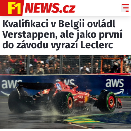
Kvalifikaci v Belgii ovládl
NOVINKY
GRAND PRIX
Verstappen, ale jako první
do závodu vyrazí Leclerc
PADDOCK LINE
TECHNIKA
HISTORIE GP
PROFILY JEZDCŮ
PROFILY TÝMŮ
ROZHOVORY
OSTATNÍ
SLEDUJTE NÁS NA
|