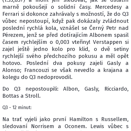
marně pokoušejí o solidní časy. Mercedesy a
Ferrari si dokonce zahrávaly s možností, že do Q3
vůbec nepostoupí, když pak dokázaly zvládnout
poslední rychlá kola, vznášel se Černý Petr nad
Pérezem, jenž se před dotírajícím Albonem spasil
časem rychlejším o 0,003 vteřiny! Verstappen si
zajel ještě jedno kolo pro klid, o dvě setiny
rychlejší svého předchozího pokusu a měl opět
hotovo. Poslední dva pokusy zajeli Gasly a
Alonso; Francouzi se však nevedlo a krajana a
kolegu do Q3 nedoprovodil.
Do Q3 nepostoupili: Albon, Gasly, Ricciardo,
Bottas a Stroll.
Q3 - 12 minut:
Na trať vyjeli jako první Hamilton s Russellem,
sledovaní Norrisem a Oconem. Lewis vůbec s