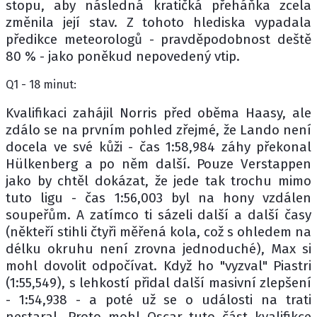
stopu, aby následná kratičká přeháňka zcela
změnila její stav. Z tohoto hlediska vypadala
předikce meteorologů - pravděpodobnost deště
80 % - jako poněkud nepovedený vtip.
Q1 - 18 minut:
Kvalifikaci zahájil Norris před oběma Haasy, ale
zdálo se na prvním pohled zřejmé, že Lando není
docela ve své kůži - čas 1:58,984 záhy překonal
Hülkenberg a po něm další. Pouze Verstappen
jako by chtěl dokázat, že jede tak trochu mimo
tuto ligu - čas 1:56,003 byl na hony vzdálen
soupeřům. A zatímco ti sázeli další a další časy
(někteří stihli čtyři měřená kola, což s ohledem na
délku okruhu není zrovna jednoduché), Max si
mohl dovolit odpočívat. Když ho "vyzval" Piastri
(1:55,549), s lehkostí přidal další masivní zlepšení
- 1:54,938 - a poté už se o události na trati
nestaral. Proto mohl Oscar tuto část kvalifikce