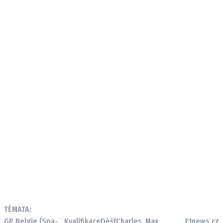
TÉMATA:
GP Belgie (Spa-
Kvalifikace
Déšť
Charles
Max
F1news.cz