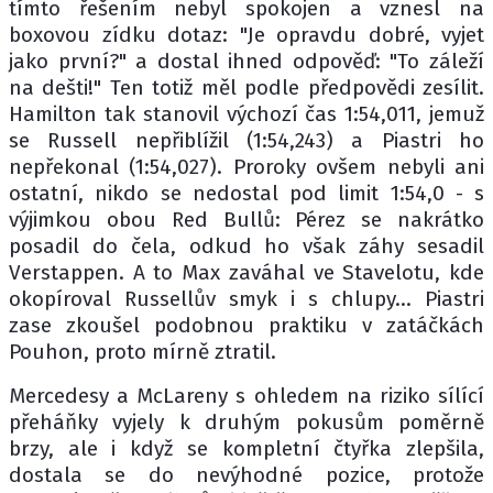
tímto řešením nebyl spokojen a vznesl na
boxovou zídku dotaz: "Je opravdu dobré, vyjet
jako první?" a dostal ihned odpověď: "To záleží
na dešti!" Ten totiž měl podle předpovědi zesílit.
Hamilton tak stanovil výchozí čas 1:54,011, jemuž
se Russell nepřiblížil (1:54,243) a Piastri ho
nepřekonal (1:54,027). Proroky ovšem nebyli ani
ostatní, nikdo se nedostal pod limit 1:54,0 - s
výjimkou obou Red Bullů: Pérez se nakrátko
posadil do čela, odkud ho však záhy sesadil
Verstappen. A to Max zaváhal ve Stavelotu, kde
okopíroval Russellův smyk i s chlupy... Piastri
zase zkoušel podobnou praktiku v zatáčkách
Pouhon, proto mírně ztratil.
Mercedesy a McLareny s ohledem na riziko sílící
přeháňky vyjely k druhým pokusům poměrně
brzy, ale i když se kompletní čtyřka zlepšila,
dostala se do nevýhodné pozice, protože