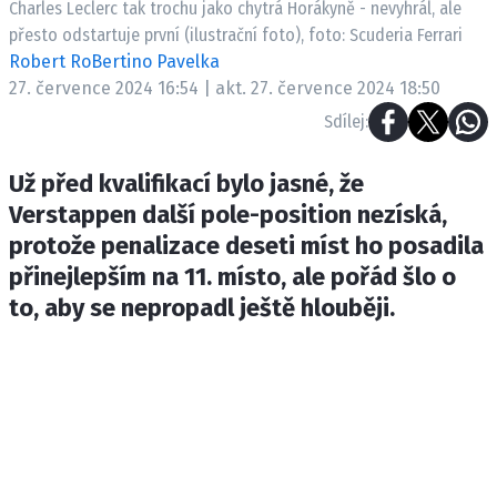
Charles Leclerc tak trochu jako chytrá Horákyně - nevyhrál, ale
ETICKÝ KODEX
přesto odstartuje první (ilustrační foto), foto: Scuderia Ferrari
KONTAKT
Robert RoBertino Pavelka
VYDAVATEL
27. července 2024 16:54 | akt. 27. července 2024 18:50
INZERCE
Sdílej:
OSOBNÍ ÚDAJE / COOKIES
Už před kvalifikací bylo jasné, že
Verstappen další pole-position nezíská,
protože penalizace deseti míst ho posadila
Provozovatelem serveru F1NEWS.cz je
přinejlepším na 11. místo, ale pořád šlo o
INCORP MEDIA GROUP s.r.o., IČ: 118 23 054
to, aby se nepropadl ještě hlouběji.