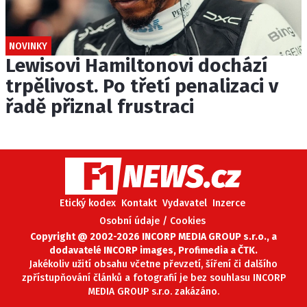
NOVINKY
Lewisovi Hamiltonovi dochází
trpělivost. Po třetí penalizaci v
řadě přiznal frustraci
Etický kodex
Kontakt
Vydavatel
Inzerce
Osobní údaje / Cookies
Copyright @ 2002-2026 INCORP MEDIA GROUP s.r.o., a
dodavatelé INCORP images, Profimedia a ČTK.
Jakékoliv užití obsahu včetne převzetí, šíření či dalšího
zpřístupňování článků a fotografií je bez souhlasu INCORP
MEDIA GROUP s.r.o. zakázáno.