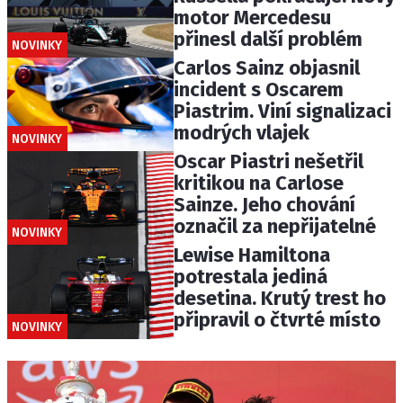
motor Mercedesu
přinesl další problém
NOVINKY
Carlos Sainz objasnil
incident s Oscarem
Piastrim. Viní signalizaci
modrých vlajek
NOVINKY
Oscar Piastri nešetřil
kritikou na Carlose
Sainze. Jeho chování
označil za nepřijatelné
NOVINKY
Lewise Hamiltona
potrestala jediná
desetina. Krutý trest ho
připravil o čtvrté místo
NOVINKY