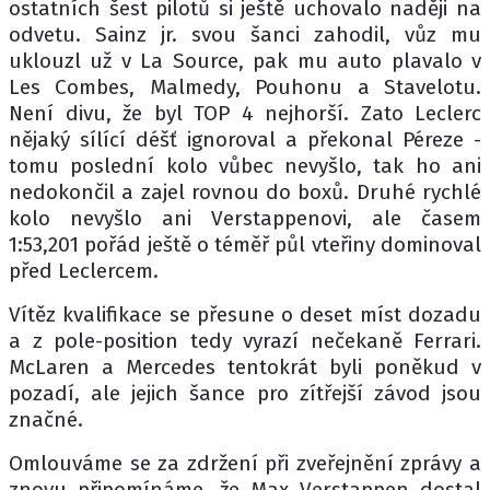
ostatních šest pilotů si ještě uchovalo naději na
odvetu. Sainz jr. svou šanci zahodil, vůz mu
uklouzl už v La Source, pak mu auto plavalo v
Les Combes, Malmedy, Pouhonu a Stavelotu.
Není divu, že byl TOP 4 nejhorší. Zato Leclerc
nějaký sílící déšť ignoroval a překonal Péreze -
tomu poslední kolo vůbec nevyšlo, tak ho ani
nedokončil a zajel rovnou do boxů. Druhé rychlé
kolo nevyšlo ani Verstappenovi, ale časem
1:53,201 pořád ještě o téměř půl vteřiny dominoval
před Leclercem.
Vítěz kvalifikace se přesune o deset míst dozadu
a z pole-position tedy vyrazí nečekaně Ferrari.
McLaren a Mercedes tentokrát byli poněkud v
pozadí, ale jejich šance pro zítřejší závod jsou
značné.
Omlouváme se za zdržení při zveřejnění zprávy a
znovu připomínáme, že Max Verstappen dostal