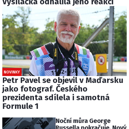
Vysílačka odhalila jeho reakci
NOVINKY
Petr Pavel se objevil v Maďarsku
jako fotograf. Českého
prezidenta sdílela i samotná
Formule 1
Noční můra George
Russella pokračuje. Nový