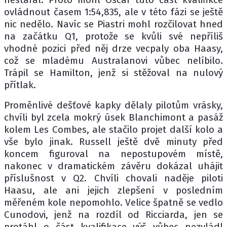
ovládnout časem 1:54,835, ale v této fázi se ještě
nic nedělo. Navíc se Piastri mohl rozčilovat hned
na začátku Q1, protože se kvůli své nepříliš
vhodné pozici před něj drze vecpaly oba Haasy,
což se mladému Australanovi vůbec nelíbilo.
Trápil se Hamilton, jenž si stěžoval na nulový
přítlak.
Proměnlivé dešťové kapky dělaly pilotům vrásky,
chvíli byl zcela mokrý úsek Blanchimont a pasáž
kolem Les Combes, ale stačilo projet další kolo a
vše bylo jinak. Russell ještě dvě minuty před
koncem figuroval na nepostupovém místě,
nakonec v dramatickém závěru dokázal uhájit
příslušnost v Q2. Chvíli chovali naděje piloti
Haasu, ale ani jejich zlepšení v posledním
měřeném kole nepomohlo. Velice špatně se vedlo
Cunodovi, jenž na rozdíl od Ricciarda, jen se
protáhl o část kvalifikace výš vůbec nezvládl