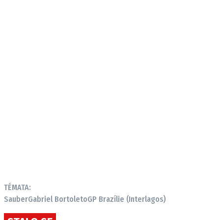
TÉMATA:
Sauber
Gabriel Bortoleto
GP Brazílie (Interlagos)