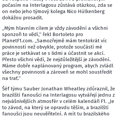
počasím na Interlagosu zůstává otázkou, zda se
on nebo jeho týmový kolega
Nico Hülkenberg
dokážou prosadit.
„Mým hlavním cílem je vždy závodění a všichni
sponzoři to vědí,“ řekl Bortoleto pro
PlanetF1.com. „Samozřejmě mám tentokrát víc
povinností než obvykle, protože součástí mé
práce je setkávat se s lidmi a účastnit se akcí.
Přesto všichni vědí, že nejdůležitější je závodění.
Máme dobře naplánovaný program, abych zvládl
všechny povinnosti a zároveň se mohl soustředit
na trať.“
Šéf týmu
Sauber
Jonathan Wheatley
zdůraznil, že
brazilští fanoušci na Interlagosu vytvářejí jednu z
nejvášnivějších atmosfér v celém kalendáři F1. „Je
to závod, na který se opravdu těším, a brazilští
fanoušci jsou neuvěřitelní. A mít tu brazilského