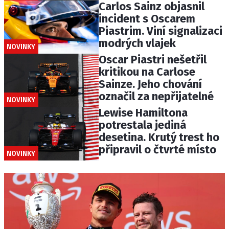
Carlos Sainz objasnil
incident s Oscarem
Piastrim. Viní signalizaci
modrých vlajek
NOVINKY
Oscar Piastri nešetřil
kritikou na Carlose
Sainze. Jeho chování
označil za nepřijatelné
NOVINKY
Lewise Hamiltona
potrestala jediná
desetina. Krutý trest ho
připravil o čtvrté místo
NOVINKY