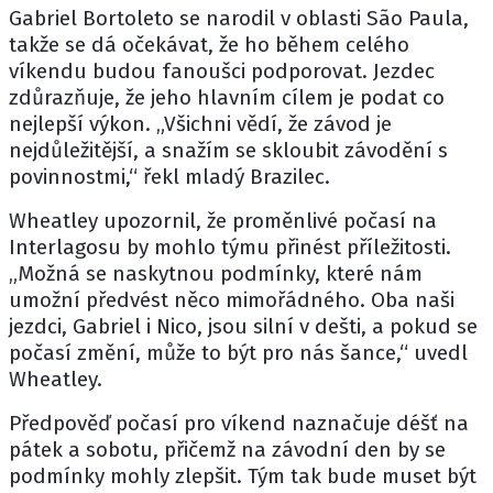
Gabriel Bortoleto se narodil v oblasti São Paula,
takže se dá očekávat, že ho během celého
víkendu budou fanoušci podporovat. Jezdec
zdůrazňuje, že jeho hlavním cílem je podat co
nejlepší výkon. „Všichni vědí, že závod je
nejdůležitější, a snažím se skloubit závodění s
povinnostmi,“ řekl mladý Brazilec.
Wheatley upozornil, že proměnlivé počasí na
Interlagosu by mohlo týmu přinést příležitosti.
„Možná se naskytnou podmínky, které nám
umožní předvést něco mimořádného. Oba naši
jezdci, Gabriel i Nico, jsou silní v dešti, a pokud se
počasí změní, může to být pro nás šance,“ uvedl
Wheatley.
Předpověď počasí pro víkend naznačuje déšť na
pátek a sobotu, přičemž na závodní den by se
podmínky mohly zlepšit. Tým tak bude muset být