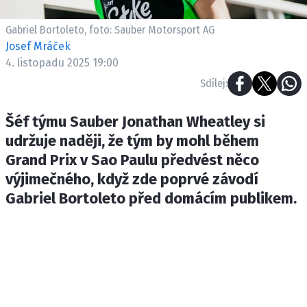
ETICKÝ KODEX
KONTAKT
Gabriel Bortoleto, foto: Sauber Motorsport AG
Josef Mráček
VYDAVATEL
4. listopadu 2025 19:00
INZERCE
Sdílej:
OSOBNÍ ÚDAJE / COOKIES
Šéf týmu Sauber Jonathan Wheatley si
udržuje naději, že tým by mohl během
Grand Prix v Sao Paulu předvést něco
Provozovatelem serveru F1NEWS.cz je
výjimečného, když zde poprvé závodí
INCORP MEDIA GROUP s.r.o., IČ: 118 23 054
Gabriel Bortoleto před domácím publikem.