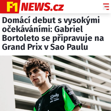
Domácí debut s vysokými
NOVINKY
GRAND PRIX
očekáváními: Gabriel
Bortoleto se připravuje na
PADDOCK LINE
Grand Prix v Sao Paulu
TECHNIKA
HISTORIE GP
PROFILY JEZDCŮ
PROFILY TÝMŮ
ROZHOVORY
OSTATNÍ
SLEDUJTE NÁS NA
|