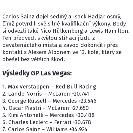
Carlos Sainz dojel sedmý a Isack Hadjar osmý,
čímž potvrdili své silné kvalifikační výkony. Body
si odvezli také Nico Hülkenberg a Lewis Hamilton.
Ten předvedl skvělou stíhací jízdu z
devatenáctého místa a závod dokončil i přes
kontakt s Alexem Albonem ve 13. kole, který se
obešel bez větších škod.
Výsledky GP Las Vegas:
1. Max Verstappen – Red Bull Racing
2. Lando Norris – McLaren +20.741
3. George Russell – Mercedes +23.546
4. Oscar Piastri – McLaren +27.650
5. Kimi Antonelli – Mercedes +30.488
6. Charles Leclerc – Ferrari +30.678
7. Carlos Sainz – Williams +34.924