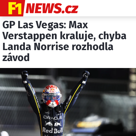
GP Las Vegas: Max
NOVINKY
GRAND PRIX
Verstappen kraluje, chyba
Landa Norrise rozhodla
PADDOCK LINE
závod
TECHNIKA
HISTORIE GP
PROFILY JEZDCŮ
PROFILY TÝMŮ
ROZHOVORY
OSTATNÍ
SLEDUJTE NÁS NA
|