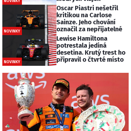
NOVINKY
Oscar Piastri nešetřil
kritikou na Carlose
Sainze. Jeho chování
označil za nepřijatelné
NOVINKY
Lewise Hamiltona
potrestala jediná
desetina. Krutý trest ho
připravil o čtvrté místo
NOVINKY