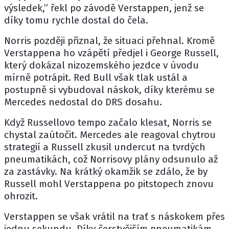
výsledek,” řekl po závodě Verstappen, jenž se
díky tomu rychle dostal do čela.
Norris později přiznal, že situaci přehnal. Kromě
Verstappena ho vzápětí předjel i
George Russell
,
který dokázal nizozemského jezdce v úvodu
mírně potrápit. Red Bull však tlak ustál a
postupně si vybudoval náskok, díky kterému se
Mercedes
nedostal do DRS dosahu.
Když Russellovo tempo začalo klesat, Norris se
chystal zaútočit. Mercedes ale reagoval chytrou
strategií a Russell zkusil undercut na tvrdých
pneumatikách, což Norrisovy plány odsunulo až
za zastávky. Na krátký okamžik se zdálo, že by
Russell mohl Verstappena po pitstopech znovu
ohrozit.
Verstappen se však vrátil na trať s náskokem přes
jednu sekundu. Díky čerstvějším pneumatikám