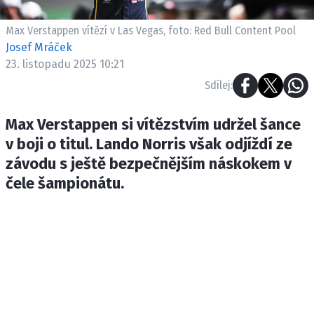
ETICKÝ KODEX
KONTAKT
Max Verstappen vítězí v Las Vegas, foto: Red Bull Content Pool
Josef Mráček
VYDAVATEL
23. listopadu 2025 10:21
INZERCE
Sdílej:
OSOBNÍ ÚDAJE / COOKIES
Max Verstappen si vítězstvím udržel šance
v boji o titul. Lando Norris však odjíždí ze
závodu s ještě bezpečnějším náskokem v
Provozovatelem serveru F1NEWS.cz je
čele šampionátu.
INCORP MEDIA GROUP s.r.o., IČ: 118 23 054