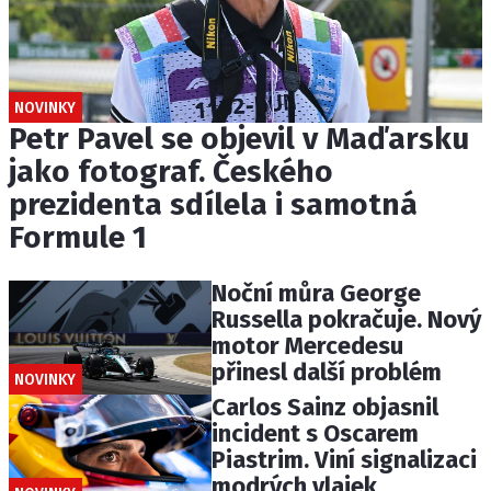
NOVINKY
Petr Pavel se objevil v Maďarsku
jako fotograf. Českého
prezidenta sdílela i samotná
Formule 1
Noční můra George
Russella pokračuje. Nový
motor Mercedesu
přinesl další problém
NOVINKY
Carlos Sainz objasnil
incident s Oscarem
Piastrim. Viní signalizaci
modrých vlajek