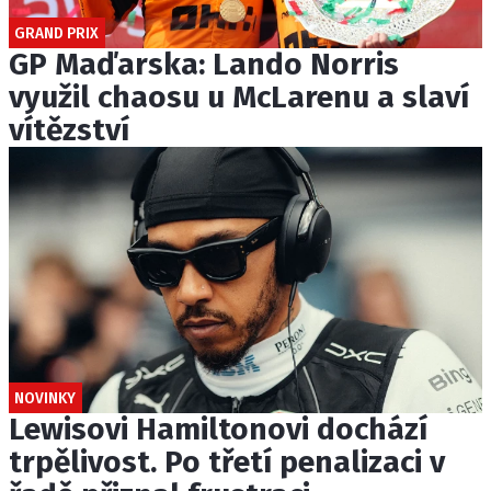
GRAND PRIX
GP Maďarska: Lando Norris
využil chaosu u McLarenu a slaví
vítězství
NOVINKY
Lewisovi Hamiltonovi dochází
trpělivost. Po třetí penalizaci v