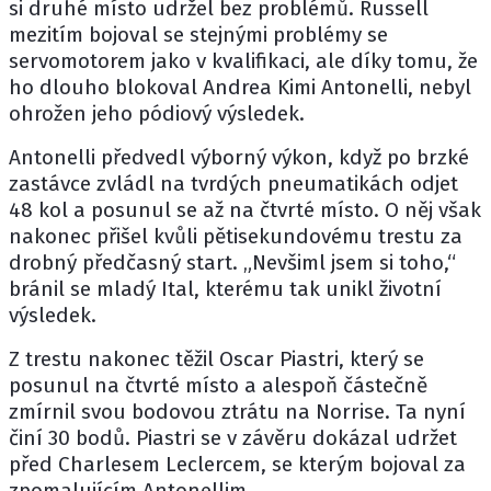
si druhé místo udržel bez problémů. Russell
mezitím bojoval se stejnými problémy se
servomotorem jako v kvalifikaci, ale díky tomu, že
ho dlouho blokoval
Andrea Kimi Antonelli
, nebyl
ohrožen jeho pódiový výsledek.
Antonelli předvedl výborný výkon, když po brzké
zastávce zvládl na tvrdých pneumatikách odjet
48 kol a posunul se až na čtvrté místo. O něj však
nakonec přišel kvůli pětisekundovému trestu za
drobný předčasný start. „Nevšiml jsem si toho,“
bránil se mladý Ital, kterému tak unikl životní
výsledek.
Z trestu nakonec těžil
Oscar Piastri
, který se
posunul na čtvrté místo a alespoň částečně
zmírnil svou bodovou ztrátu na Norrise. Ta nyní
činí 30 bodů. Piastri se v závěru dokázal udržet
před Charlesem Leclercem, se kterým bojoval za
zpomalujícím Antonellim.