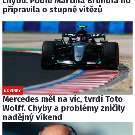
chybu. Podle Martina Brundla ho
připravila o stupně vítězů
NOVINKY
Mercedes měl na víc, tvrdí Toto
Wolff. Chyby a problémy zničily
nadějný víkend