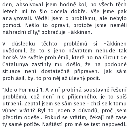
den, absolvoval jsem hodně kol, po všech těch
letech mi to šlo docela dobře. Vše jsme pak
analyzovali. Věděl jsem o problému, ale nebylo
pomoci. Nešlo to opravit, protože jsme neměli
náhradní díly," pokračuje Häkkinen.
V důsledku těchto problémů si Häkkinen
uvědomil, že to s jeho návratem nebude tak
horké. Ve světle problémů, které ho na Circuit de
Catalunya zastihly mu došlo, že na podobné
situace není dostatečně připraven. Jak sám
prohlásil, byl to pro něj až úlevný pocit.
"Jde o Formuli 1. A v ní probíhá soustavné řešení
problémů, což není nic příjemného, je to spíš
utrpení. Zeptal jsem se sám sebe - chci se k tomu
vůbec vrátit? Byl to jeden z důvodů, proč jsem
předtím odešel. Pokud se vrátím, čekají mě zase
ty samé potíže. Naštěstí pro mě se test nepovedl.