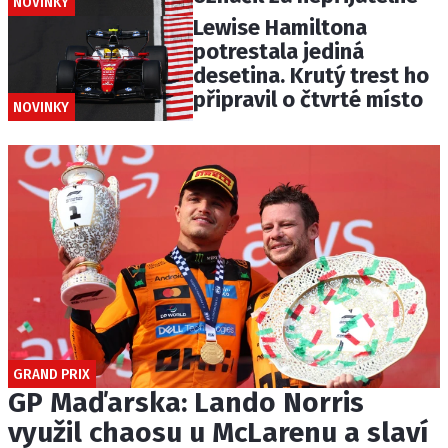
NOVINKY
Lewise Hamiltona
potrestala jediná
desetina. Krutý trest ho
připravil o čtvrté místo
NOVINKY
GRAND PRIX
GP Maďarska: Lando Norris
využil chaosu u McLarenu a slaví