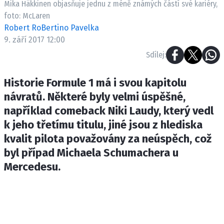
Mika Häkkinen objasňuje jednu z méně známých částí své kariéry,
ETICKÝ KODEX
foto: McLaren
KONTAKT
Robert RoBertino Pavelka
VYDAVATEL
9. září 2017 12:00
INZERCE
Sdílej:
OSOBNÍ ÚDAJE / COOKIES
Historie Formule 1 má i svou kapitolu
návratů. Některé byly velmi úspěšné,
například comeback Niki Laudy, který vedl
Provozovatelem serveru F1NEWS.cz je
k jeho třetímu titulu, jiné jsou z hlediska
INCORP MEDIA GROUP s.r.o., IČ: 118 23 054
kvalit pilota považovány za neúspěch, což
byl případ Michaela Schumachera u
Mercedesu.