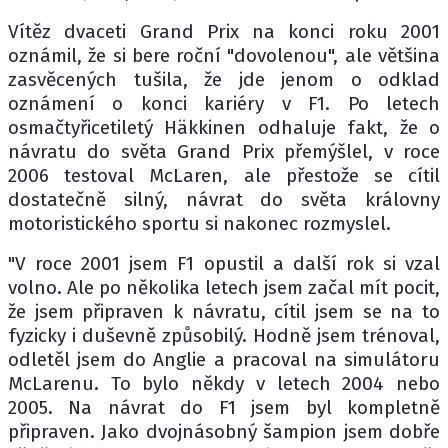
Vítěz dvaceti Grand Prix na konci roku 2001
oznámil, že si bere roční "dovolenou", ale většina
zasvěcených tušila, že jde jenom o odklad
oznámení o konci kariéry v F1. Po letech
osmačtyřicetiletý Häkkinen odhaluje fakt, že o
návratu do světa Grand Prix přemýšlel, v roce
2006 testoval McLaren, ale přestože se cítil
dostatečně silný, návrat do světa královny
motoristického sportu si nakonec rozmyslel.
"V roce 2001 jsem F1 opustil a další rok si vzal
volno. Ale po několika letech jsem začal mít pocit,
že jsem připraven k návratu, cítil jsem se na to
fyzicky i duševně způsobilý. Hodně jsem trénoval,
odletěl jsem do Anglie a pracoval na simulátoru
McLarenu. To bylo někdy v letech 2004 nebo
2005. Na návrat do F1 jsem byl kompletně
připraven. Jako dvojnásobný šampion jsem dobře