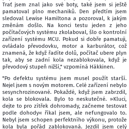
Trať jsem znal jako své boty, také jsem si ještě
pamatoval plno mechaniků. Den předtím jsem
sledoval Lewise Hamiltona a pozoroval, k jakým
změnám došlo. Na konci testu jeden z jeho
počítačových systému zkolaboval, šlo o kontrolní
zařízení systému MCU. Pokud si dobře pamatuji,
ovládalo převodovku, motor a karburátor, což
znamená, že když řadíte dolů, počítač ubere plyn
tak, aby se zadní kola nezablokovala, když je
převodový stupeň nižší," vzpomíná Häkkinen.
"Po defektu systému jsem musel použít starší.
Nejel jsem s novým motorem. Celé zařízení nebylo
sesynchrozinované. Pokaždé, když jsem zabrzdil,
kola se blokovala. Bylo to neskutečné. »Kluci,
dejte to pro zítřek dohromady, začneme testovat
podle dohody« říkal jsem, ale nefungovalo to.
Nebyl jsem schopen perfektního výkonu, protože
kola byla pořád zablokovaná. Jezdil jsem celý