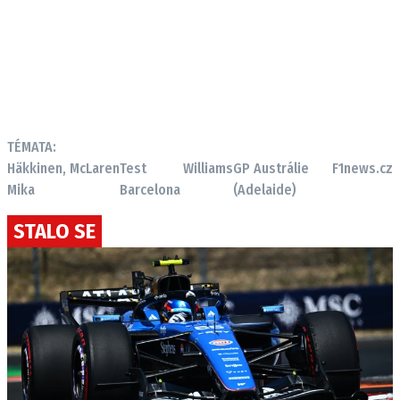
TÉMATA:
Häkkinen,
McLaren
Test
Williams
GP Austrálie
F1news.cz
Mika
Barcelona
(Adelaide)
STALO SE