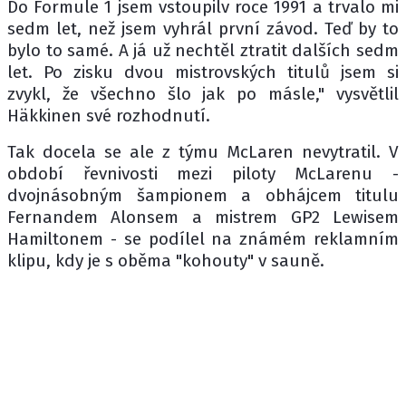
Do Formule 1 jsem vstoupilv roce 1991 a trvalo mi
sedm let, než jsem vyhrál první závod. Teď by to
bylo to samé. A já už nechtěl ztratit dalších sedm
let. Po zisku dvou mistrovských titulů jsem si
zvykl, že všechno šlo jak po másle," vysvětlil
Häkkinen své rozhodnutí.
Tak docela se ale z týmu McLaren nevytratil. V
období řevnivosti mezi piloty McLarenu -
dvojnásobným šampionem a obhájcem titulu
Fernandem Alonsem a mistrem GP2 Lewisem
Hamiltonem - se podílel na známém reklamním
klipu, kdy je s oběma "kohouty" v sauně.