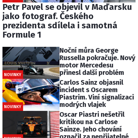
Petr Pavel se objevil v Maďarsku
jako fotograf. Českého
prezidenta sdílela i samotná
Formule 1
Noční můra George
Russella pokračuje. Nový
motor Mercedesu
přinesl další problém
NOVINKY
Carlos Sainz objasnil
incident s Oscarem
Piastrim. Viní signalizaci
modrých vlajek
NOVINKY
Oscar Piastri nešetřil
kritikou na Carlose
Sainze. Jeho chování
označil za nepřijatelné