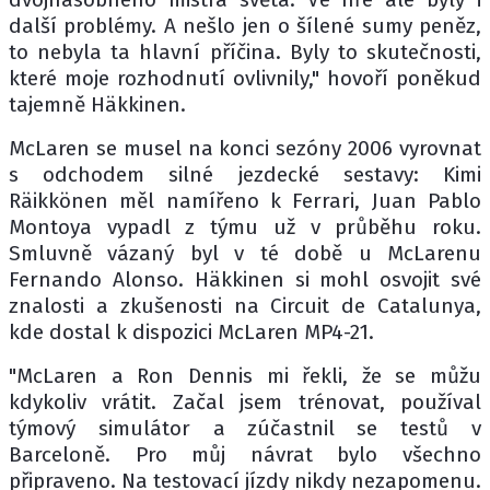
další problémy. A nešlo jen o šílené sumy peněz,
to nebyla ta hlavní příčina. Byly to skutečnosti,
které moje rozhodnutí ovlivnily," hovoří poněkud
tajemně Häkkinen.
McLaren se musel na konci sezóny 2006 vyrovnat
s odchodem silné jezdecké sestavy: Kimi
Räikkönen měl namířeno k Ferrari, Juan Pablo
Montoya vypadl z týmu už v průběhu roku.
Smluvně vázaný byl v té době u McLarenu
Fernando Alonso. Häkkinen si mohl osvojit své
znalosti a zkušenosti na Circuit de Catalunya,
kde dostal k dispozici McLaren MP4-21.
"McLaren a Ron Dennis mi řekli, že se můžu
kdykoliv vrátit. Začal jsem trénovat, používal
týmový simulátor a zúčastnil se testů v
Barceloně. Pro můj návrat bylo všechno
připraveno. Na testovací jízdy nikdy nezapomenu.