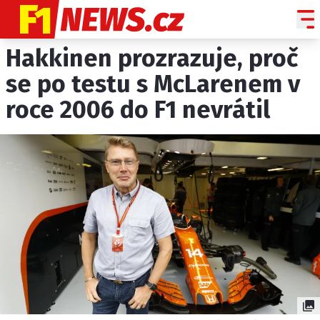
Hakkinen prozrazuje, proč
NOVINKY
GRAND PRIX
se po testu s McLarenem v
roce 2006 do F1 nevrátil
PADDOCK LINE
TECHNIKA
HISTORIE GP
PROFILY JEZDCŮ
PROFILY TÝMŮ
ROZHOVORY
OSTATNÍ
SLEDUJTE NÁS NA
|