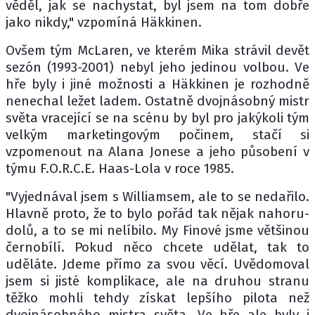
věděl, jak se nachystat, byl jsem na tom dobře
jako nikdy," vzpomíná Häkkinen.
Ovšem tým McLaren, ve kterém Mika strávil devět
sezón (1993-2001) nebyl jeho jedinou volbou. Ve
hře byly i jiné možnosti a Häkkinen je rozhodně
nenechal ležet ladem. Ostatně dvojnásobný mistr
světa vracející se na scénu by byl pro jakýkoli tým
velkým marketingovým počinem, stačí si
vzpomenout na Alana Jonese a jeho působení v
týmu F.O.R.C.E. Haas-Lola v roce 1985.
"Vyjednával jsem s Williamsem, ale to se nedařilo.
Hlavně proto, že to bylo pořád tak nějak nahoru-
dolů, a to se mi nelíbilo. My Finové jsme většinou
černobílí. Pokud něco chcete udělat, tak to
uděláte. Jdeme přímo za svou věcí. Uvědomoval
jsem si jisté komplikace, ale na druhou stranu
těžko mohli tehdy získat lepšího pilota než
dvojnásobného mistra světa. Ve hře ale byly i