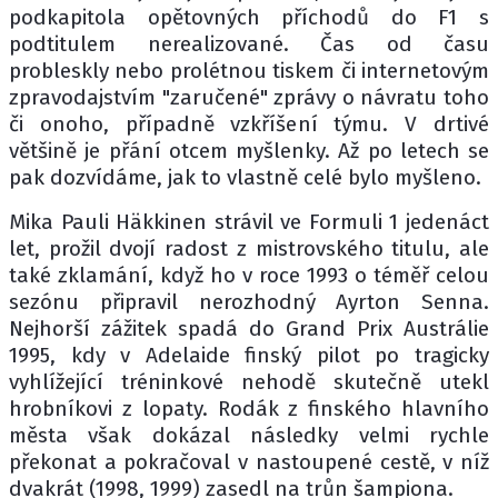
podkapitola opětovných příchodů do F1 s
podtitulem nerealizované. Čas od času
probleskly nebo prolétnou tiskem či internetovým
zpravodajstvím "zaručené" zprávy o návratu toho
či onoho, případně vzkříšení týmu. V drtivé
většině je přání otcem myšlenky. Až po letech se
pak dozvídáme, jak to vlastně celé bylo myšleno.
Mika Pauli Häkkinen strávil ve Formuli 1 jedenáct
let, prožil dvojí radost z mistrovského titulu, ale
také zklamání, když ho v roce 1993 o téměř celou
sezónu připravil nerozhodný Ayrton Senna.
Nejhorší zážitek spadá do Grand Prix Austrálie
1995, kdy v Adelaide finský pilot po tragicky
vyhlížející tréninkové nehodě skutečně utekl
hrobníkovi z lopaty. Rodák z finského hlavního
města však dokázal následky velmi rychle
překonat a pokračoval v nastoupené cestě, v níž
dvakrát (1998, 1999) zasedl na trůn šampiona.