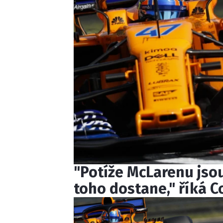
"Potíže McLarenu jsou
toho dostane," říká C