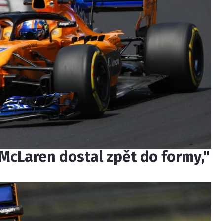
 McLaren dostal zpět do formy,"