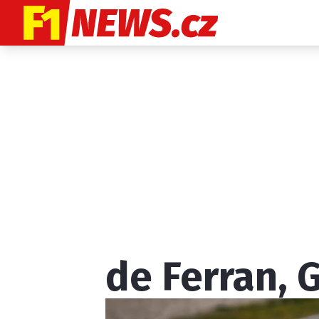
Etický kodex
K
de Ferran, G
Provozovatelem