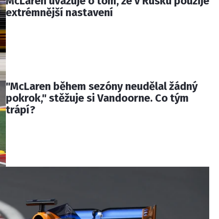
McLaren uvažuje o tom, že v Rusku použije
extrémnější nastavení
"McLaren během sezóny neudělal žádný
pokrok," stěžuje si Vandoorne. Co tým
trápí?