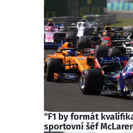
"F1 by formát kvalifi
sportovní šéf McLare