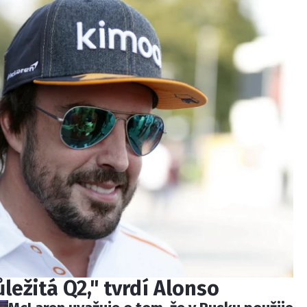
ežitá Q2," tvrdí Alonso