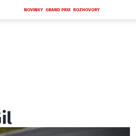
NOVINKY
GRAND PRIX
ROZHOVORY
Novinky
Grand Prix
Rozhovory
Ostatní
Paddock Line
Technika
Historie GP
Profily jezdců
Profily týmů
ontakt
Vydavatel
Inzerce
Osobní údaje / Cookies
il
 serveru F1NEWS.cz je INCORP MEDIA GROUP s.r.o., IČ: 118 2