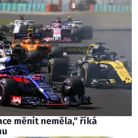
kace měnit neměla," říká
nu