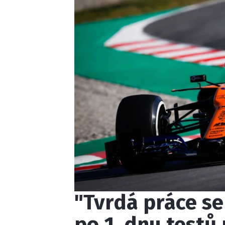
"Tvrdá práce se
po 1. dnu testů 