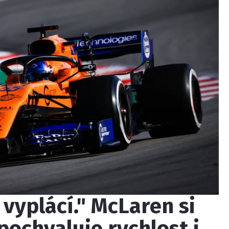
 vyplácí." McLaren si
pochvaluje rychlost i