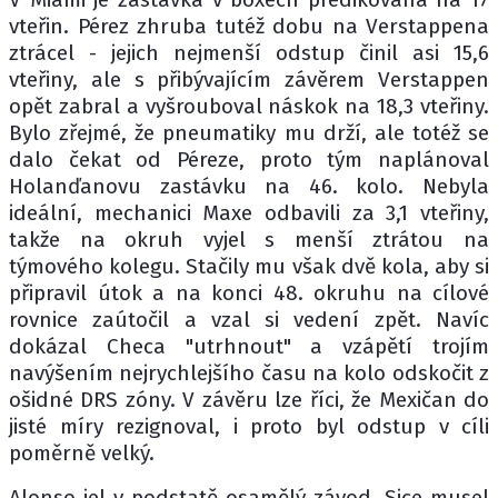
vteřin. Pérez zhruba tutéž dobu na Verstappena
ztrácel - jejich nejmenší odstup činil asi 15,6
vteřiny, ale s přibývajícím závěrem Verstappen
opět zabral a vyšrouboval náskok na 18,3 vteřiny.
Bylo zřejmé, že pneumatiky mu drží, ale totéž se
dalo čekat od Péreze, proto tým naplánoval
Holanďanovu zastávku na 46. kolo. Nebyla
ideální, mechanici Maxe odbavili za 3,1 vteřiny,
takže na okruh vyjel s menší ztrátou na
týmového kolegu. Stačily mu však dvě kola, aby si
připravil útok a na konci 48. okruhu na cílové
rovnice zaútočil a vzal si vedení zpět. Navíc
dokázal Checa "utrhnout" a vzápětí trojím
navýšením nejrychlejšího času na kolo odskočit z
ošidné DRS zóny. V závěru lze říci, že Mexičan do
jisté míry rezignoval, i proto byl odstup v cíli
poměrně velký.
Alonso jel v podstatě osamělý závod. Sice musel