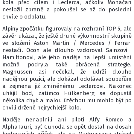
kola před cílem i Leclerca, ačkoliv Monačan
nesložil zbraně a pokoušel se až do poslední
chvíle o odplatu.
Alpiny zpočátku figurovaly na rozhraní TOP 5, ale
závěr ukázal, že ještě druhé výkonnostní skupině
ve složení Aston Martin / Mercedes / Ferrari
nestačí. Ocon ale dlouho vzdoroval Sainzovi i
Hamiltonovi, ale jeho naděje na lepší umístění
možná podryla také obrácená strategie.
Magnussen asi nečekal, že udrží dlouho
nadějnou pozici, ale dokázal odolávat soupeřům
a zejména již zmíněnému Leclercovi. Nakonec
uhájil bod, zatímco Hülkenberg se dopustil
několika chyb a malou útěchou mu mohlo být po
chvíli držené nejrychlejší kolo.
Naděje nenaplnili ani piloti Alfy Romeo a
AlphaTauri, byť Cunoda se opět dostal na dosah
bodovaných příček, ale na Magnussena ztrácel