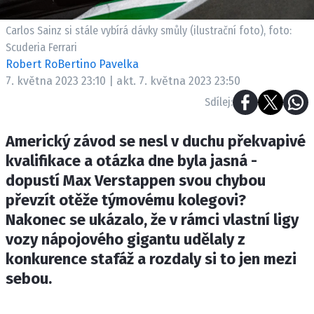
ETICKÝ KODEX
KONTAKT
Carlos Sainz si stále vybírá dávky smůly (ilustrační foto), foto:
Scuderia Ferrari
VYDAVATEL
Robert RoBertino Pavelka
INZERCE
7. května 2023 23:10 | akt. 7. května 2023 23:50
OSOBNÍ ÚDAJE / COOKIES
Sdílej:
Americký závod se nesl v duchu překvapivé
kvalifikace a otázka dne byla jasná -
Provozovatelem serveru F1NEWS.cz je
dopustí Max Verstappen svou chybou
INCORP MEDIA GROUP s.r.o., IČ: 118 23 054
převzít otěže týmovému kolegovi?
Nakonec se ukázalo, že v rámci vlastní ligy
vozy nápojového gigantu udělaly z
konkurence stafáž a rozdaly si to jen mezi
sebou.