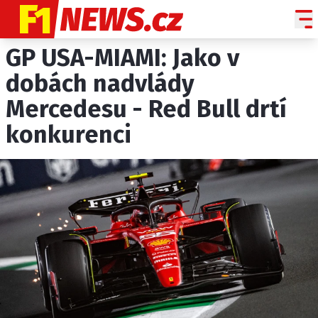
GP USA-MIAMI: Jako v
NOVINKY
GRAND PRIX
dobách nadvlády
Mercedesu - Red Bull drtí
PADDOCK LINE
konkurenci
TECHNIKA
HISTORIE GP
PROFILY JEZDCŮ
PROFILY TÝMŮ
ROZHOVORY
OSTATNÍ
SLEDUJTE NÁS NA
|