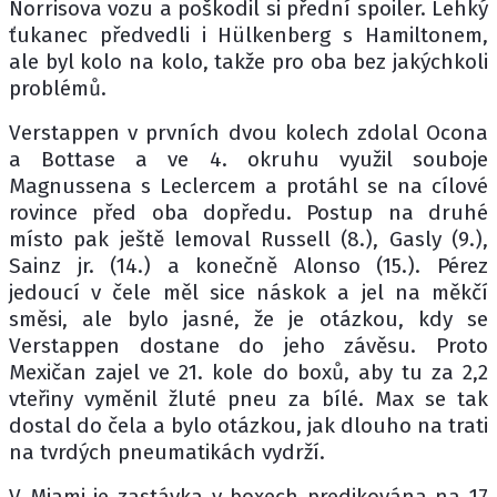
Norrisova vozu a poškodil si přední spoiler. Lehký
ťukanec předvedli i Hülkenberg s Hamiltonem,
ale byl kolo na kolo, takže pro oba bez jakýchkoli
problémů.
Verstappen v prvních dvou kolech zdolal Ocona
a Bottase a ve 4. okruhu využil souboje
Magnussena s Leclercem a protáhl se na cílové
rovince před oba dopředu. Postup na druhé
místo pak ještě lemoval Russell (8.), Gasly (9.),
Sainz jr. (14.) a konečně Alonso (15.). Pérez
jedoucí v čele měl sice náskok a jel na měkčí
směsi, ale bylo jasné, že je otázkou, kdy se
Verstappen dostane do jeho závěsu. Proto
Mexičan zajel ve 21. kole do boxů, aby tu za 2,2
vteřiny vyměnil žluté pneu za bílé. Max se tak
dostal do čela a bylo otázkou, jak dlouho na trati
na tvrdých pneumatikách vydrží.
V Miami je zastávka v boxech predikována na 17