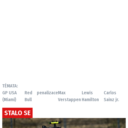
TÉMATA:
GP USA
Red
penalizace
Max
Lewis
Carlos
(Miami)
Bull
Verstappen
Hamilton
Sainz jr.
STALO SE