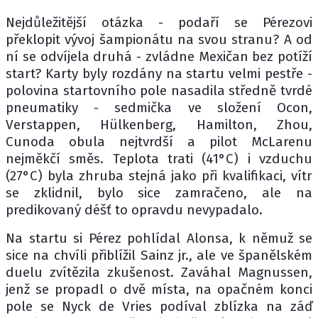
Nejdůležitější otázka - podaří se Pérezovi
překlopit vývoj šampionátu na svou stranu? A od
ní se odvíjela druhá - zvládne Mexičan bez potíží
start? Karty byly rozdány na startu velmi pestře -
polovina startovního pole nasadila středně tvrdé
pneumatiky - sedmička ve složení Ocon,
Verstappen, Hülkenberg, Hamilton, Zhou,
Cunoda obula nejtvrdší a pilot McLarenu
nejměkčí směs. Teplota trati (41°C) i vzduchu
(27°C) byla zhruba stejná jako při kvalifikaci, vítr
se zklidnil, bylo sice zamračeno, ale na
predikovaný déšť to opravdu nevypadalo.
Na startu si Pérez pohlídal Alonsa, k němuž se
sice na chvíli přiblížil Sainz jr., ale ve španělském
duelu zvítězila zkušenost. Zaváhal Magnussen,
jenž se propadl o dvě místa, na opačném konci
pole se Nyck de Vries podíval zblízka na záď