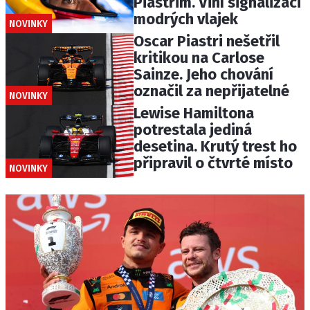
Piastrim. Viní signalizaci
modrých vlajek
NOVINKY
Oscar Piastri nešetřil
kritikou na Carlose
Sainze. Jeho chování
označil za nepřijatelné
NOVINKY
Lewise Hamiltona
potrestala jediná
desetina. Krutý trest ho
připravil o čtvrté místo
NOVINKY