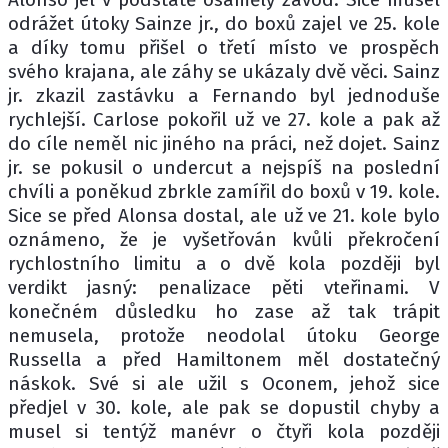
odrážet útoky Sainze jr., do boxů zajel ve 25. kole
a díky tomu přišel o třetí místo ve prospěch
svého krajana, ale záhy se ukázaly dvě věci. Sainz
jr. zkazil zastávku a Fernando byl jednoduše
rychlejší. Carlose pokořil už ve 27. kole a pak až
do cíle neměl nic jiného na práci, než dojet. Sainz
jr. se pokusil o undercut a nejspíš na poslední
chvíli a poněkud zbrkle zamířil do boxů v 19. kole.
Sice se před Alonsa dostal, ale už ve 21. kole bylo
oznámeno, že je vyšetřován kvůli překročení
rychlostního limitu a o dvě kola později byl
verdikt jasný: penalizace pěti vteřinami. V
konečném důsledku ho zase až tak trápit
nemusela, protože neodolal útoku George
Russella a před Hamiltonem měl dostatečný
náskok. Své si ale užil s Oconem, jehož sice
předjel v 30. kole, ale pak se dopustil chyby a
musel si tentýž manévr o čtyři kola později