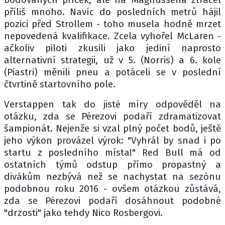
příliš mnoho. Navíc do posledních metrů hájil
pozici před Strollem - toho musela hodně mrzet
nepovedená kvalifikace. Zcela vyhořel McLaren -
ačkoliv piloti zkusili jako jediní naprosto
alternativní strategii, už v 5. (Norris) a 6. kole
(Piastri) měnili pneu a potáceli se v poslední
čtvrtině startovního pole.
Verstappen tak do jisté míry odpověděl na
otázku, zda se Pérezovi podaří zdramatizovat
šampionát. Nejenže si vzal plný počet bodů, ještě
jeho výkon provázel výrok: "Vyhrál by snad i po
startu z posledního místa!" Red Bull má od
ostatních týmů odstup přímo propastný a
divákům nezbývá než se nachystat na sezónu
podobnou roku 2016 - ovšem otázkou zůstává,
zda se Pérezovi podaří dosáhnout podobné
"drzosti" jako tehdy Nico Rosbergovi.