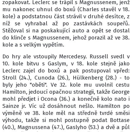
zopakovat. Leclerc se trápil s Magnussenem, jenž
mu nakonec uhnul do boxů (Charles stavěl v 18.
kole) a podstatnou část strávil v druhé desítce, z
níž se vyhrabal až po zastávkách soupeřů.
Stěžoval si na poskakující auto a opět se dostal
do klinče s Magnussenem, jehož porazil až ve 38.
kole a s velkým vypětím.
Do hry ale vstoupily Mercedesy. Russell svedl v
10. kole bitvu s Gaslym, v 18. kole stejně jako
Leclerc zajel do boxů a pak postupoval vpřed:
Stroll (24.), Cunoda (26.), Hülkenberg (28.) - to
byly jeho "oběti". Ve 32. kole mu uvolnil cestu
Hamilton, jedoucí opačnou strategii, takže George
mohl předjet i Ocona (36.) a konečně kolo nato i
Sainze jr. Víc už dosáhnout nešlo. Hamilton po
výměně ve 38. kole měl na středně tvrdé směsi
výhodu, takže si mohl postupně podat Bottase
(40.), Magnussena (47.), Gaslyho (53.) a dvě a půl