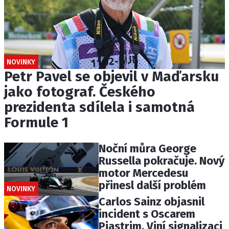
NOVINKY
Petr Pavel se objevil v Maďarsku
jako fotograf. Českého
prezidenta sdílela i samotná
Formule 1
Noční můra George
Russella pokračuje. Nový
motor Mercedesu
přinesl další problém
NOVINKY
Carlos Sainz objasnil
incident s Oscarem
Piastrim. Viní signalizaci