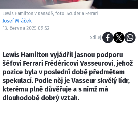
ETICKÝ KODEX
KONTAKT
Lewis Hamilton v Kanadě, foto: Scuderia Ferrari
Josef Mráček
VYDAVATEL
13. června 2025 09:52
INZERCE
Sdílej:
OSOBNÍ ÚDAJE / COOKIES
Lewis Hamilton vyjádřil jasnou podporu
šéfovi Ferrari Frédéricovi Vasseurovi, jehož
pozice byla v poslední době předmětem
Provozovatelem serveru F1NEWS.cz je
spekulací. Podle něj je Vasseur skvělý lídr,
INCORP MEDIA GROUP s.r.o., IČ: 118 23 054
kterému plně důvěřuje a s nímž má
dlouhodobě dobrý vztah.