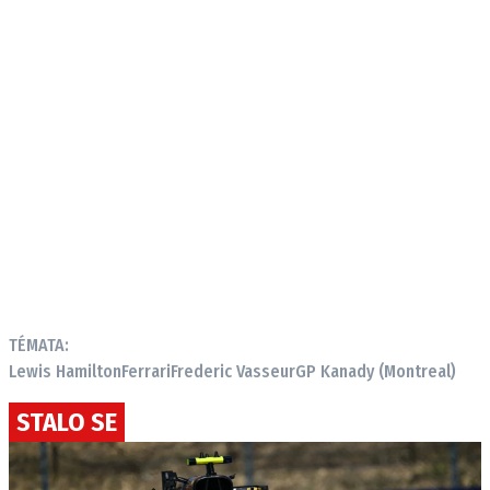
TÉMATA:
Lewis Hamilton
Ferrari
Frederic Vasseur
GP Kanady (Montreal)
STALO SE