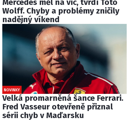
Mercedes měl na víc, tvrdí Toto
Wolff. Chyby a problémy zničily
nadějný víkend
NOVINKY
Velká promarněná šance Ferrari.
Fred Vasseur otevřeně přiznal
sérii chyb v Maďarsku