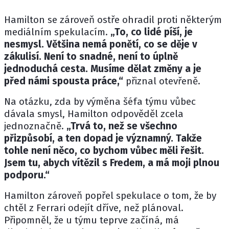
Hamilton se zároveň ostře ohradil proti některým
mediálním spekulacím.
„To, co lidé píší, je
nesmysl. Většina nemá ponětí, co se děje v
zákulisí. Není to snadné, není to úplně
jednoduchá cesta. Musíme dělat změny a je
před námi spousta práce,“
přiznal otevřeně.
Na otázku, zda by výměna šéfa týmu vůbec
dávala smysl, Hamilton odpověděl zcela
jednoznačně.
„Trvá to, než se všechno
přizpůsobí, a ten dopad je významný. Takže
tohle není něco, co bychom vůbec měli řešit.
Jsem tu, abych vítězil s Fredem, a má moji plnou
podporu.“
Hamilton zároveň popřel spekulace o tom, že by
chtěl z Ferrari odejít dříve, než plánoval.
Připomněl, že u týmu teprve začíná, má