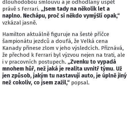
dlouhodobou smlouvu a je odhodlaný uspět
právě s Ferrari.
„Jsem tady na několik let a
naplno. Nechápu, proč si někdo vymýšlí opak,“
vzkázal jasně.
Hamilton aktuálně figuruje na šesté příčce
šampionátu jezdců a doufá, že Velká cena
Kanady přinese zlom v jeho výsledcích. Přiznává,
že přechod k Ferrari byl výzvou nejen na trati, ale
i v pracovních postupech.
„Zvenku to vypadá
mnohem hůř, než jaká je realita uvnitř týmu. Už
jen způsob, jakým tu nastavují auto, je úplně jiný
než cokoliv, co jsem zažil,“
popsal.