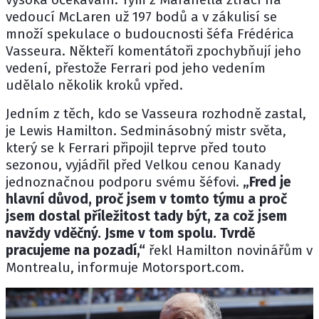
vedoucí
McLaren
už 197 bodů a v zákulisí se
množí spekulace o budoucnosti šéfa
Frédérica
Vasseura
. Někteří komentátoři zpochybňují jeho
vedení, přestože Ferrari pod jeho vedením
udělalo několik kroků vpřed.
Jedním z těch, kdo se Vasseura rozhodně zastal,
je
Lewis Hamilton
. Sedminásobný mistr světa,
který se k Ferrari připojil teprve před touto
sezonou, vyjádřil před Velkou cenou Kanady
jednoznačnou podporu svému šéfovi.
„Fred je
hlavní důvod, proč jsem v tomto týmu a proč
jsem dostal příležitost tady být, za což jsem
navždy vděčný. Jsme v tom spolu. Tvrdě
pracujeme na pozadí,“
řekl Hamilton novinářům v
Montrealu, informuje
Motorsport.com
.