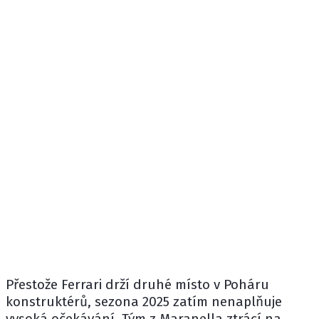
Přestože
Ferrari
drží druhé místo v Poháru
konstruktérů, sezona 2025 zatím nenaplňuje
vysoká očekávání. Tým z Maranella ztrácí na