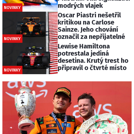
modrých vlajek
NOVINKY
Oscar Piastri nešetřil
kritikou na Carlose
Sainze. Jeho chování
označil za nepřijatelné
NOVINKY
Lewise Hamiltona
potrestala jediná
desetina. Krutý trest ho
připravil o čtvrté místo
NOVINKY