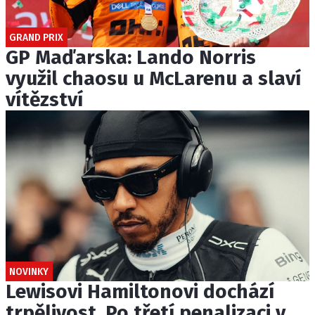
GRAND PRIX
GP Maďarska: Lando Norris
využil chaosu u McLarenu a slaví
vítězství
NOVINKY
Lewisovi Hamiltonovi dochází
trpělivost. Po třetí penalizaci v