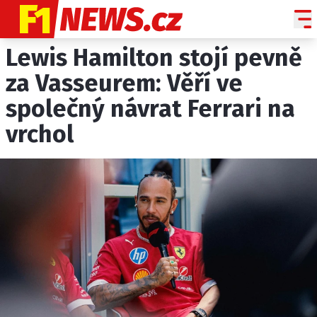
Lewis Hamilton stojí pevně
NOVINKY
GRAND PRIX
za Vasseurem: Věří ve
společný návrat Ferrari na
PADDOCK LINE
vrchol
TECHNIKA
HISTORIE GP
PROFILY JEZDCŮ
PROFILY TÝMŮ
ROZHOVORY
OSTATNÍ
SLEDUJTE NÁS NA
|