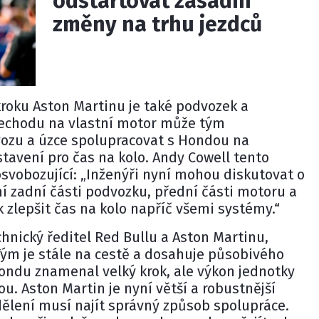
odstartovat zásadní
změny na trhu jezdců
roku Aston Martinu je také podvozek a
echodu na vlastní motor může tým
vozu a úzce spolupracovat s Hondou na
avení pro čas na kolo.
Andy Cowell
tento
osvobozující: „Inženýři nyní mohou diskutovat o
 zadní části podvozku, přední části motoru a
k zlepšit čas na kolo napříč všemi systémy.“
chnický ředitel
Red Bullu
a Aston Martinu,
„Tým je stále na cestě a dosahuje působivého
ondu znamenal velký krok, ale výkon jednotky
u. Aston Martin je nyní větší a robustnější
dělení musí najít správný způsob spolupráce.