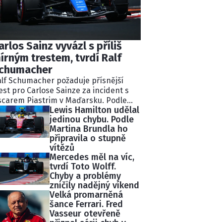
arlos Sainz vyvázl s příliš
írným trestem, tvrdí Ralf
chumacher
lf Schumacher požaduje přísnější
est pro Carlose Sainze za incident s
carem Piastrim v Maďarsku. Podle
Lewis Hamilton udělal
valého pilota Williams ignoroval
jedinou chybu. Podle
kolik modrých vlajek a následně
Martina Brundla ho
lidoval s lídrem závodu.
připravila o stupně
tisekundovou penalizaci považuje
vítězů
chumacher za nedostatečnou.
Mercedes měl na víc,
tvrdí Toto Wolff.
Chyby a problémy
zničily nadějný víkend
Velká promarněná
šance Ferrari. Fred
Vasseur otevřeně