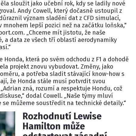
la sloužit jako učební rok, kdy se ladily nové
groval.
Andy Cowell
, který dočasně ustoupil z
zdůraznil význam sladění dat z CFD simulací,
e v mnohem lepší pozici než na začátku loňska,“
port.com. „Chceme mít jistotu, že naše
é, a data ze všech tří oblastí aerodynamiky
sí.“
e Honda, která po svém odchodu z F1 a dohodě
la projekt znovu vybudovat. Změny, jako
oměru, a potřeba sladit stávající know-how s
í, že Honda stále musí potvrdit svou
„Adrian zná, rozumí a respektuje Hondu, což
diskuse,“ dodal Cowell. „Naše týmy mluví
 se můžeme soustředit na technické detaily.“
Rozhodnutí Lewise
Hamilton může