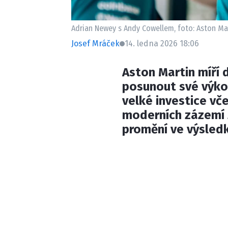
Adrian Newey s Andy Cowellem, foto: Aston Ma
Josef Mráček
14. ledna 2026 18:06
Aston Martin míří 
posunout své výkon
velké investice v
moderních zázemí 
promění ve výsledk