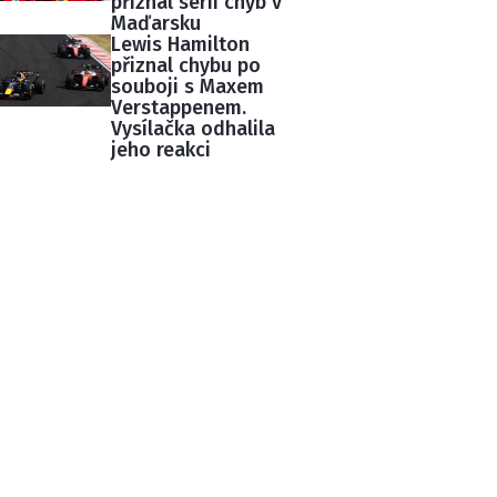
přiznal sérii chyb v
Maďarsku
Lewis Hamilton
přiznal chybu po
souboji s Maxem
Verstappenem.
Vysílačka odhalila
jeho reakci