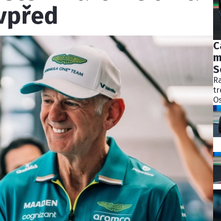
vpřed
C
m
S
Ra
tr
Os
bý
ně
ko
Pě
S