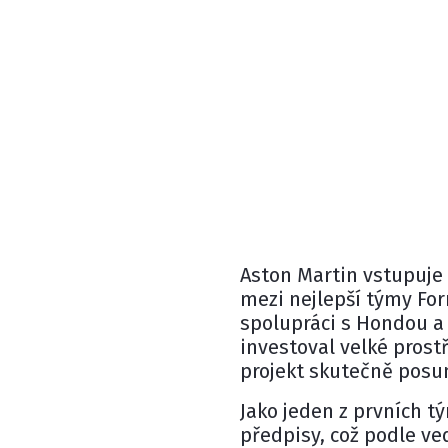
Aston Martin
vstupuje 
mezi nejlepší týmy Fo
spolupráci s
Hondou
a
investoval velké prost
projekt skutečně posu
Jako jeden z prvních t
předpisy, což podle ve