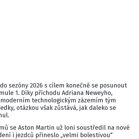
do sezóny 2026 s cílem konečně se posunout
rmule 1. Díky příchodu
Adriana Neweyho
,
 moderním technologickým zázemím tým
ředky, otázkou však zůstává, jak daleko se
nul.
ýmů se Aston Martin už loni soustředil na nové
dení i jezdců přineslo „velmi bolestivou“