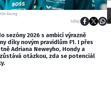
rtin Racing
Sdílej:
do sezóny 2026 s ambicí výrazně
y díky novým pravidlům F1. I přes
četně Adriana Neweyho, Hondy a
zůstává otázkou, zda se potenciál
y.