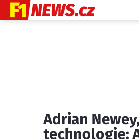
Etický kodex
K
Adrian Newey
Provozovatelem
technologie: A