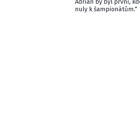
Adrian by byl první, kd
nuly k šampionátům.“