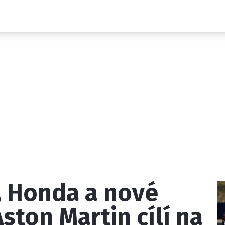
Novinky
Grand Prix
Rozhovory
Ostatní
Paddock Line
Technika
Historie GP
Profily jezdců
Profily týmů
ontakt
Vydavatel
Inzerce
Osobní údaje / Cookies
, Honda a nové
 serveru F1NEWS.cz je INCORP MEDIA GROUP s.r.o., IČ: 118 2
ston Martin cílí na