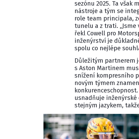
sezónu 2025. Ta však mě
nástroje a tým se inte
role team principala, 
tunelu a z trati. „Jsm
řekl Cowell pro Motors
inženýrství je důkladn
spolu co nejlépe souhla
Důležitým partnerem j
s Aston Martinem muse
snížení kompresního p
novým týmem znamenaj
konkurenceschopnost. 
usnadňuje inženýrské 
stejným jazykem, takže