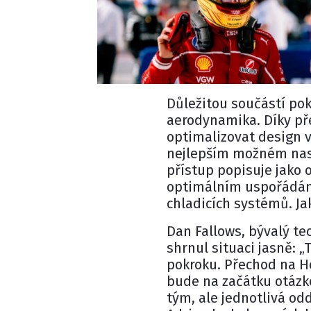
Důležitou součástí pok
aerodynamika. Díky př
optimalizovat design 
nejlepším možném nast
přístup popisuje jako 
optimálním uspořádání
chladicích systémů. Ja
Dan Fallows, bývalý te
shrnul situaci jasně: 
pokroku. Přechod na H
bude na začátku otázko
tým, ale jednotlivá od