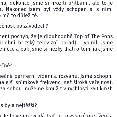
á, dokonce jsme si hrozili přilbami, ale to je
ka. Nakonec jsem byl vždy schopen si s nimi
o mě to důležité.
lečnost po závodech?
není pochyb, že je dlouhodobě Top of The Pops
dební britský televizní pořad). Uvolnili jsme
eničce a pak jsme si hezky lhali o tom, jak jsme
mečné?
čné periferni vidění a rozvahu. Jsme schopni
alejší snímkové frekvenci než široká veřejnost.
č za sebou můžeme kroužit v rychlosti 350 km/h
s byla nejtěžší?
Je to velmi rychlá trať, je tu vysoké přetížení a