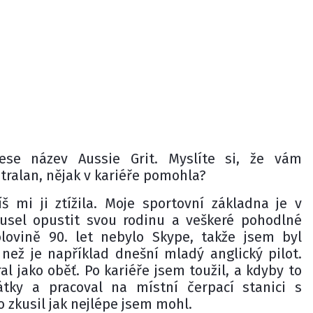
nese název Aussie Grit. Myslíte si, že vám
stralan, nějak v kariéře pomohla?
 mi ji ztížila. Moje sportovní základna je v
usel opustit svou rodinu a veškeré pohodlné
ovině 90. let nebylo Skype, takže jsem byl
než je například dnešní mladý anglický pilot.
al jako oběť. Po kariéře jsem toužil, a kdyby to
átky a pracoval na místní čerpací stanici s
 zkusil jak nejlépe jsem mohl.