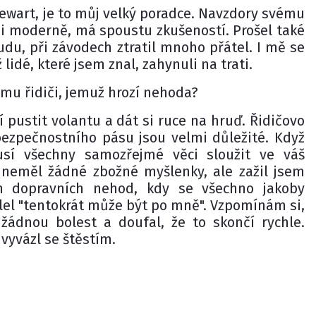
Stewart, je to můj velký poradce. Navzdory svému
i moderně, má spoustu zkušeností. Prošel také
du, při závodech ztratil mnoho přátel. I mě se
 lidé, které jsem znal, zahynuli na trati.
mu řidiči, jemuž hrozí nehoda?
pustit volantu a dát si ruce na hruď. Řidičovo
ezpečnostního pásu jsou velmi důležité. Když
sí všechny samozřejmé věci sloužit ve váš
 neměl žádné zbožné myšlenky, ale zažil jsem
ch dopravních nehod, kdy se všechno jakoby
slel "tentokrát může být po mně". Vzpomínám si,
 žádnou bolest a doufal, že to skončí rychle.
 vyvázl se štěstím.