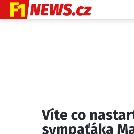
Etický kodex
K
Víte co nastar
Provozovatelem
sympaťáka M