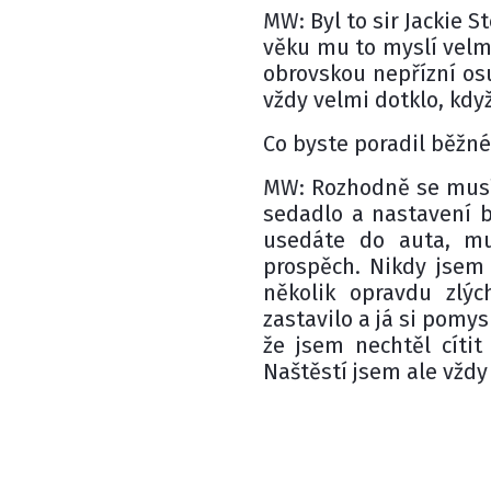
MW: Byl to sir Jackie 
věku mu to myslí velm
obrovskou nepřízní osu
vždy velmi dotklo, když
Co byste poradil běžné
MW: Rozhodně se musí 
sedadlo a nastavení b
usedáte do auta, mu
prospěch. Nikdy jsem
několik opravdu zlý
zastavilo a já si pomy
že jsem nechtěl cítit
Naštěstí jsem ale vždy