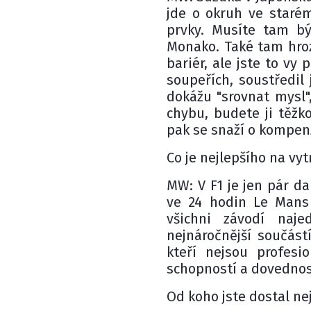
jde o okruh ve staré
prvky. Musíte tam bý
Monako. Také tam hroz
bariér, ale jste to vy
soupeřích, soustředil
dokážu "srovnat mysl"
chybu, budete ji těžko
pak se snaží o kompen
Co je nejlepšího na vy
MW: V F1 je jen pár da
ve 24 hodin Le Mans 
všichni závodí naje
nejnáročnější součástí
kteří nejsou profesi
schopností a dovednos
Od koho jste dostal ne