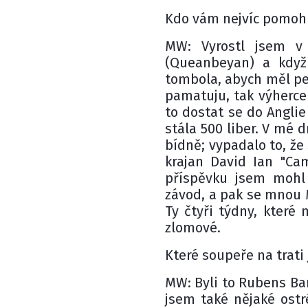
Kdo vám nejvíc pomoh
MW: Vyrostl jsem 
(Queanbeyan) a když
tombola, abych měl pení
pamatuju, tak výherce 
to dostat se do Anglie
stála 500 liber. V mé
bídně; vypadalo to, ž
krajan David Ian "Ca
příspěvku jsem mohl 
závod, a pak se mnou
Ty čtyři týdny, které
zlomové.
Které soupeře na trati 
MW: Byli to Rubens Bar
jsem také nějaké ost