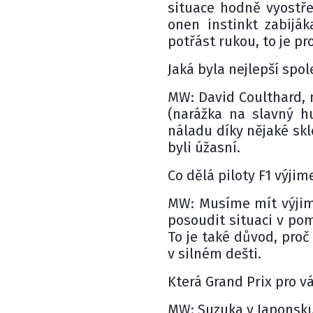
situace hodně vyostřen
onen instinkt zabijá
potřást rukou, to je pr
Jaká byla nejlepší spo
MW: David Coulthard, 
(narážka na slavný hu
náladu díky nějaké skl
byli úžasní.
Co dělá piloty F1 výji
MW: Musíme mít výjime
posoudit situaci v pom
To je také důvod, pro
v silném dešti.
Která Grand Prix pro vá
MW: Suzuka v Japonsku. 