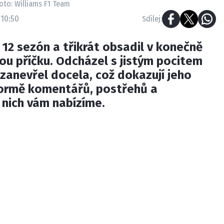
oto: Williams F1 Team
 10:50
Sdílej:
l 12 sezón a třikrát obsadil v konečně
vou příčku. Odcházel s jistým pocitem
ezanevřel docela, což dokazují jeho
formě komentářů, postřehů a
 nich vám nabízíme.