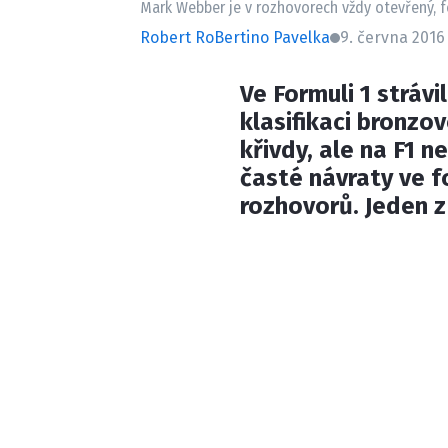
Mark Webber je v rozhovorech vždy otevřený, f
Robert RoBertino Pavelka
9. června 2016
Ve Formuli 1 strávi
klasifikaci bronzo
křivdy, ale na F1 n
časté návraty ve 
rozhovorů. Jeden z