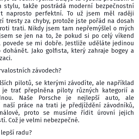
m stylu, takže postrádá moderní bezpečnostní
t naprosto perfektní. To už jsem měl raději
í tresty za chyby, protože jste pořád na dosah
 proti trati. Nikdy jsem tam nepřemýšlel o mých
 jsem se jen na to, že pokud si po celý víkend
, povede se mi dobře. Jestliže uděláte jedinou
 dohánět. Jako golfista, který zahraje bogey a
zaci.
trvalostních závodech?
lších pilotů, se kterými závodíte, ale například
je trať přeplněna piloty různých kategorií a
dnou. Naše Porsche je nejlepší auto, ale
 naší práce na trati je předjíždění závodníků,
onálové, proto se musíme řídit úrovní jejich
tí. Což je velmi nebezpečné.
jlepší radu?