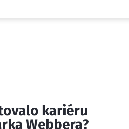
Novinky
Grand Prix
Rozhovory
Ostatní
Paddock Line
Technika
Historie GP
Profily jezdců
Profily týmů
ontakt
Vydavatel
Inzerce
Osobní údaje / Cookies
tovalo kariéru
 serveru F1NEWS.cz je INCORP MEDIA GROUP s.r.o., IČ: 118 2
arka Webbera?