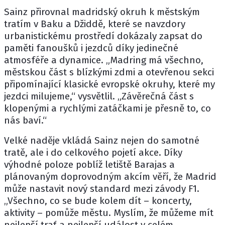
Sainz přirovnal madridský okruh k městským
tratím v Baku a Džiddě, které se navzdory
urbanistickému prostředí dokázaly zapsat do
paměti fanoušků i jezdců díky jedinečné
atmosféře a dynamice. „Madring má všechno,
městskou část s blízkými zdmi a otevřenou sekci
připomínající klasické evropské okruhy, které my
jezdci milujeme,“ vysvětlil. „Závěrečná část s
klopenými a rychlými zatáčkami je přesně to, co
nás baví.“
Velké naděje vkládá Sainz nejen do samotné
tratě, ale i do celkového pojetí akce. Díky
výhodné poloze poblíž letiště Barajas a
plánovaným doprovodným akcím věří, že Madrid
může nastavit nový standard mezi závody F1.
„Všechno, co se bude kolem dít – koncerty,
aktivity – pomůže městu. Myslím, že můžeme mít
nejlepší trať a nejlepší událost v celém