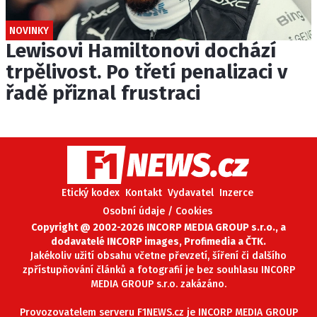
NOVINKY
Lewisovi Hamiltonovi dochází
trpělivost. Po třetí penalizaci v
řadě přiznal frustraci
Etický kodex
Kontakt
Vydavatel
Inzerce
Osobní údaje / Cookies
Copyright @ 2002-2026 INCORP MEDIA GROUP s.r.o., a
dodavatelé INCORP images, Profimedia a ČTK.
Jakékoliv užití obsahu včetne převzetí, šíření či dalšího
zpřístupňování článků a fotografií je bez souhlasu INCORP
MEDIA GROUP s.r.o. zakázáno.
Provozovatelem serveru F1NEWS.cz je INCORP MEDIA GROUP