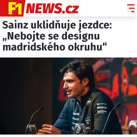
Sainz uklidňuje jezdce:
NOVINKY
GRAND PRIX
„Nebojte se designu
madridského okruhu“
PADDOCK LINE
TECHNIKA
HISTORIE GP
PROFILY JEZDCŮ
PROFILY TÝMŮ
ROZHOVORY
OSTATNÍ
SLEDUJTE NÁS NA
|