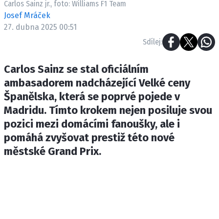
Carlos Sainz jr., foto: Williams F1 Team
ETICKÝ KODEX
Josef Mráček
KONTAKT
27. dubna 2025 00:51
VYDAVATEL
Sdílej:
INZERCE
OSOBNÍ ÚDAJE / COOKIES
Carlos Sainz se stal oficiálním
ambasadorem nadcházející Velké ceny
Španělska, která se poprvé pojede v
Madridu. Tímto krokem nejen posiluje svou
Provozovatelem serveru F1NEWS.cz je
pozici mezi domácími fanoušky, ale i
INCORP MEDIA GROUP s.r.o., IČ: 118 23 054
pomáhá zvyšovat prestiž této nové
městské Grand Prix.