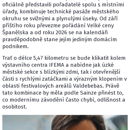
oficiálně představili pořadatelé spolu s místními
úřady, kombinuje technické pasáže městského
okruhu se svižnými a plynulými úseky. Od září
příštího roku převezme pořádání Velké ceny
Španělska a od roku 2026 se na kalendáři
pravděpodobně stane jejím jediným domácím
podnikem.
Trať o délce 5,47 kilometru se bude klikatit kolem
výstavního centra IFEMA a nabídne jak úzké
městské sekce s blízkými zdmi, tak i otevřenější
části s rychlými zatáčkami a výrazným klopením v
oblasti festivalových areálů Valdebebas. Právě
tato kombinace by měla podle Sainze přinést to,
co modernímu závodění často chybí, odlišnost a
osobitost.