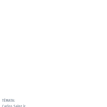
TÉMATA:
Carlos Sainz jr.