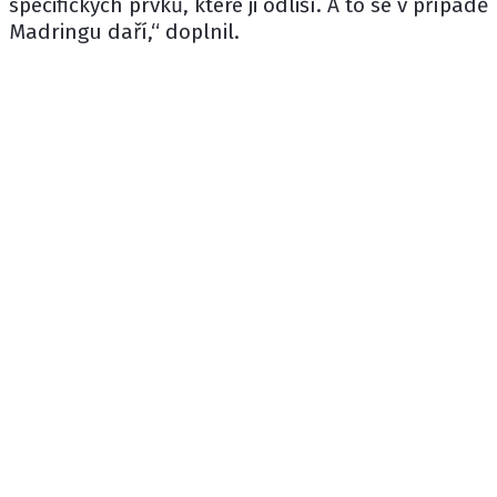
specifických prvků, které ji odliší. A to se v případě
Madringu daří,“ doplnil.