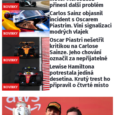
přinesl další problém
NOVINKY
Carlos Sainz objasnil
incident s Oscarem
Piastrim. Viní signalizaci
modrých vlajek
NOVINKY
Oscar Piastri nešetřil
kritikou na Carlose
Sainze. Jeho chování
označil za nepřijatelné
NOVINKY
Lewise Hamiltona
potrestala jediná
desetina. Krutý trest ho
připravil o čtvrté místo
NOVINKY