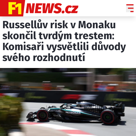
Russellův risk v Monaku
NOVINKY
GRAND PRIX
skončil tvrdým trestem:
Komisaři vysvětlili důvody
PADDOCK LINE
svého rozhodnutí
TECHNIKA
HISTORIE GP
PROFILY JEZDCŮ
PROFILY TÝMŮ
ROZHOVORY
OSTATNÍ
SLEDUJTE NÁS NA
|