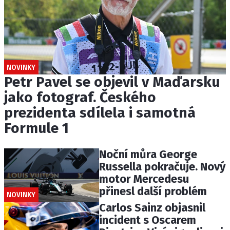
NOVINKY
Petr Pavel se objevil v Maďarsku
jako fotograf. Českého
prezidenta sdílela i samotná
Formule 1
Noční můra George
Russella pokračuje. Nový
motor Mercedesu
přinesl další problém
NOVINKY
Carlos Sainz objasnil
incident s Oscarem