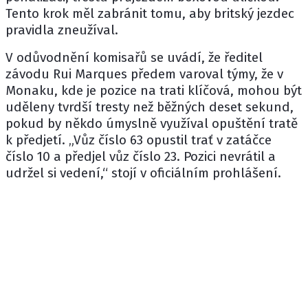
Tento krok měl zabránit tomu, aby britský jezdec
pravidla zneužíval.
V odůvodnění komisařů se uvádí, že ředitel
závodu Rui Marques předem varoval týmy, že v
Monaku, kde je pozice na trati klíčová, mohou být
uděleny tvrdší tresty než běžných deset sekund,
pokud by někdo úmyslně využíval opuštění tratě
k předjetí. „Vůz číslo 63 opustil trať v zatáčce
číslo 10 a předjel vůz číslo 23. Pozici nevrátil a
udržel si vedení,“ stojí v oficiálním prohlášení.