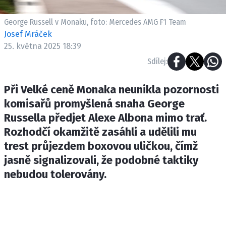
ETICKÝ KODEX
KONTAKT
George Russell v Monaku, foto: Mercedes AMG F1 Team
Josef Mráček
VYDAVATEL
25. května 2025 18:39
INZERCE
Sdílej:
OSOBNÍ ÚDAJE / COOKIES
Při Velké ceně Monaka neunikla pozornosti
komisařů promyšlená snaha George
Russella předjet Alexe Albona mimo trať.
Provozovatelem serveru F1NEWS.cz je
Rozhodčí okamžitě zasáhli a udělili mu
INCORP MEDIA GROUP s.r.o., IČ: 118 23 054
trest průjezdem boxovou uličkou, čímž
jasně signalizovali, že podobné taktiky
nebudou tolerovány.