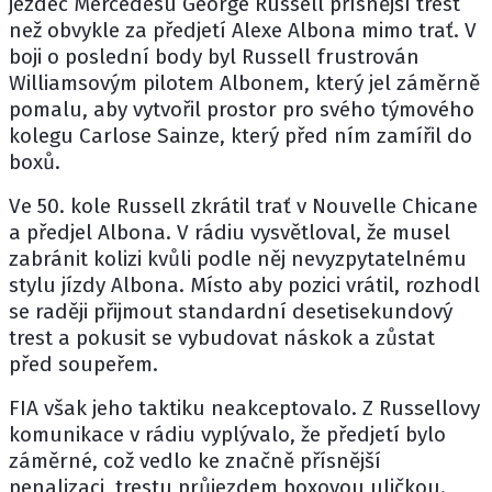
jezdec
Mercedesu
George Russell
přísnější trest
než obvykle za předjetí
Alexe Albona
mimo trať. V
boji o poslední body byl Russell frustrován
Williamsovým pilotem Albonem, který jel záměrně
pomalu, aby vytvořil prostor pro svého týmového
kolegu Carlose Sainze, který před ním zamířil do
boxů.
Ve 50. kole Russell zkrátil trať v Nouvelle Chicane
a předjel Albona. V rádiu vysvětloval, že musel
zabránit kolizi kvůli podle něj nevyzpytatelnému
stylu jízdy Albona. Místo aby pozici vrátil, rozhodl
se raději přijmout standardní desetisekundový
trest a pokusit se vybudovat náskok a zůstat
před soupeřem.
FIA však jeho taktiku neakceptovalo. Z Russellovy
komunikace v rádiu vyplývalo, že předjetí bylo
záměrné, což vedlo ke značně přísnější
penalizaci, trestu průjezdem boxovou uličkou.