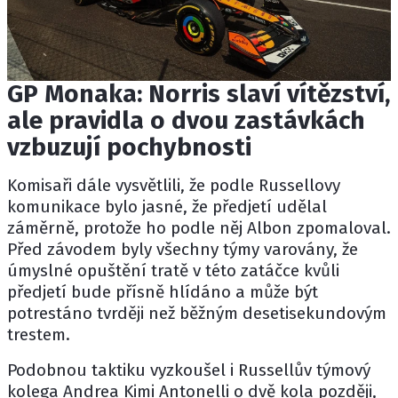
GP Monaka: Norris slaví vítězství,
ale pravidla o dvou zastávkách
vzbuzují pochybnosti
Komisaři dále vysvětlili, že podle Russellovy
komunikace bylo jasné, že předjetí udělal
záměrně, protože ho podle něj Albon zpomaloval.
Před závodem byly všechny týmy varovány, že
úmyslné opuštění tratě v této zatáčce kvůli
předjetí bude přísně hlídáno a může být
potrestáno tvrději než běžným desetisekundovým
trestem.
Podobnou taktiku vyzkoušel i Russellův týmový
kolega
Andrea Kimi Antonelli
o dvě kola později,