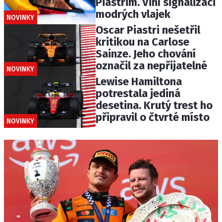
Piastrim. Viní signalizaci
modrých vlajek
NOVINKY
Oscar Piastri nešetřil
kritikou na Carlose
Sainze. Jeho chování
označil za nepřijatelné
NOVINKY
Lewise Hamiltona
potrestala jediná
desetina. Krutý trest ho
připravil o čtvrté místo
NOVINKY