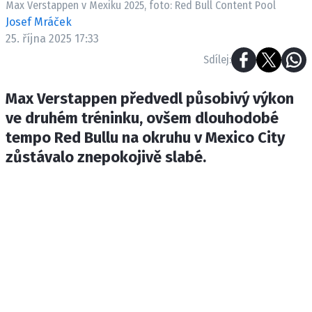
Max Verstappen v Mexiku 2025, foto: Red Bull Content Pool
ETICKÝ KODEX
Josef Mráček
KONTAKT
25. října 2025 17:33
VYDAVATEL
Sdílej:
INZERCE
OSOBNÍ ÚDAJE / COOKIES
Max Verstappen předvedl působivý výkon
ve druhém tréninku, ovšem dlouhodobé
tempo Red Bullu na okruhu v Mexico City
zůstávalo znepokojivě slabé.
Provozovatelem serveru F1NEWS.cz je
INCORP MEDIA GROUP s.r.o., IČ: 118 23 054