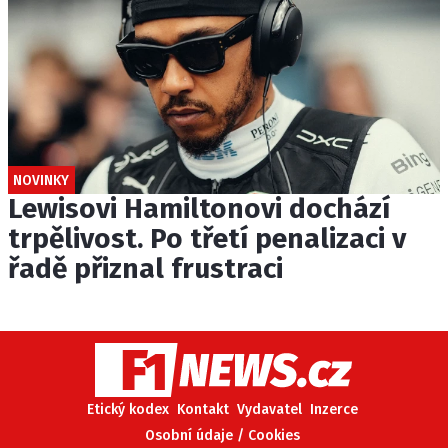
NOVINKY
Lewisovi Hamiltonovi dochází
trpělivost. Po třetí penalizaci v
řadě přiznal frustraci
Etický kodex
Kontakt
Vydavatel
Inzerce
Osobní údaje / Cookies