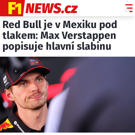
Red Bull je v Mexiku pod
NOVINKY
GRAND PRIX
tlakem: Max Verstappen
popisuje hlavní slabinu
PADDOCK LINE
TECHNIKA
HISTORIE GP
PROFILY JEZDCŮ
PROFILY TÝMŮ
ROZHOVORY
OSTATNÍ
SLEDUJTE NÁS NA
|