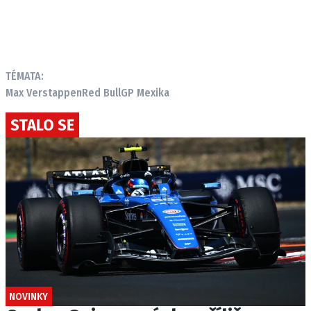
TÉMATA:
Max Verstappen
Red Bull
GP Mexika
STALO SE
NOVINKY