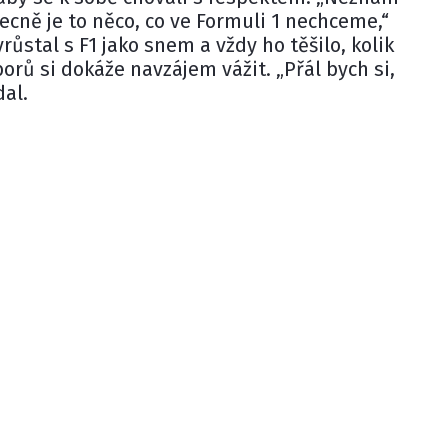
becně je to něco, co ve Formuli 1 nechceme,“
růstal s F1 jako snem a vždy ho těšilo, kolik
orů si dokáže navzájem vážit. „Přál bych si,
dal.