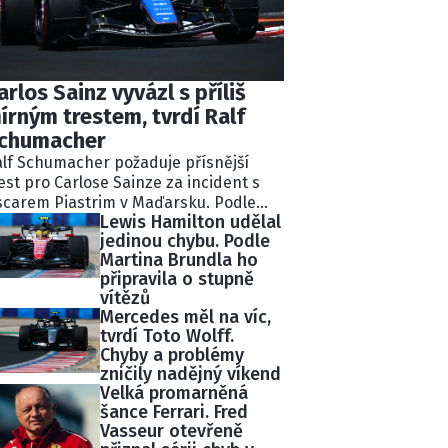
arlos Sainz vyvázl s příliš
írným trestem, tvrdí Ralf
chumacher
lf Schumacher požaduje přísnější
est pro Carlose Sainze za incident s
carem Piastrim v Maďarsku. Podle
Lewis Hamilton udělal
valého pilota Williams ignoroval
jedinou chybu. Podle
kolik modrých vlajek a následně
Martina Brundla ho
lidoval s lídrem závodu.
připravila o stupně
tisekundovou penalizaci považuje
vítězů
chumacher za nedostatečnou.
Mercedes měl na víc,
tvrdí Toto Wolff.
Chyby a problémy
zničily nadějný víkend
Velká promarněná
šance Ferrari. Fred
Vasseur otevřeně