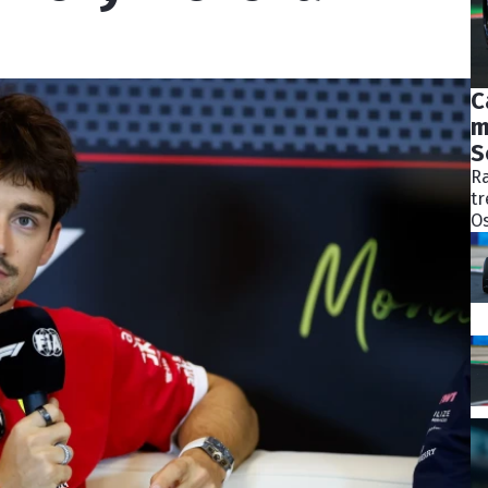
C
m
S
Ra
tr
Os
bý
ně
ko
Pě
S