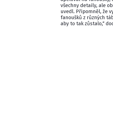
všechny detaily, ale o
uvedl. Připomněl, že vy
fanoušků z různých táb
aby to tak zůstalo,“ do