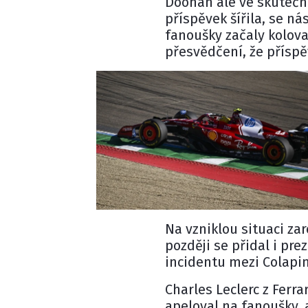
Doohan ale ve skutečno
příspěvek šířila, se n
fanoušky začaly kolova
přesvědčení, že příspě
Na vzniklou situaci za
později se přidal i pre
incidentu mezi Colap
Charles Leclerc
z
Ferrar
apeloval na fanoušky,