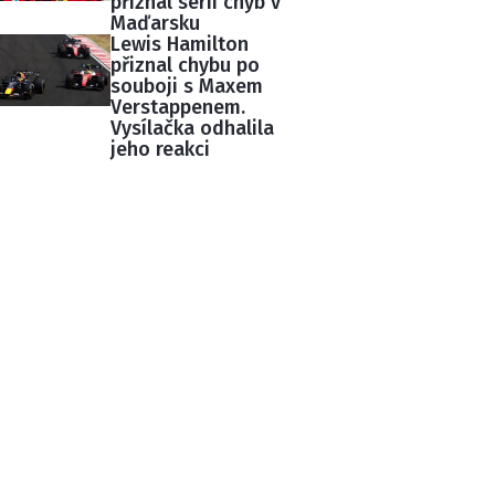
přiznal sérii chyb v
Maďarsku
Lewis Hamilton
přiznal chybu po
souboji s Maxem
Verstappenem.
Vysílačka odhalila
jeho reakci