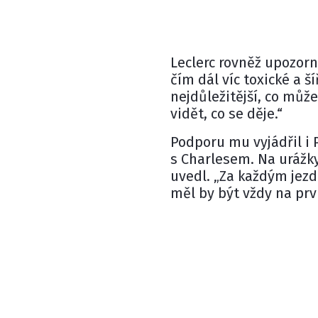
Leclerc rovněž upozorni
čím dál víc toxické a š
nejdůležitější, co můž
vidět, co se děje.“
Podporu mu vyjádřil i
s Charlesem. Na urážky
uvedl. „Za každým jezd
měl by být vždy na prv