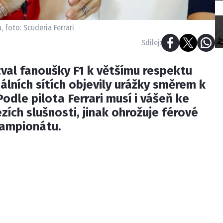
 foto: Scuderia Ferrari
Sdílej:
zval fanoušky F1 k většímu respektu
álních sítích objevily urážky směrem k
odle pilota Ferrari musí i vášeň ke
zích slušnosti, jinak ohrožuje férové
šampionátu.