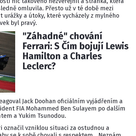
sti nic takového nezveřejnil a stránka, která
ásledně omluvila. Přesto už v té době mezi
t urážky a útoky, které vycházely z mylného
vek byl pravý.
"Záhadné" chování
Ferrari: S Čím bojují Lewis
Hamilton a Charles
Leclerc?
reagoval Jack Doohan oficiálním vyjádřením a
zident FIA
Mohammed Ben Sulayem
po dalším
intem a
Yukim Tsunodou
.
i
označil vzniklou situaci za ostudnou a
 aby se k sobě chovali s respektem. „Neznám