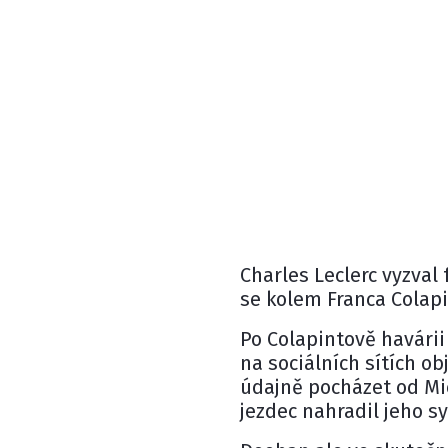
Charles Leclerc
vyzval 
se kolem
Franca Colap
Po Colapintově havárii
na sociálních sítích o
údajně pocházet od Mi
jezdec nahradil jeho s