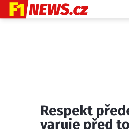
Etický kodex
K
Respekt přede
Provozovatelem
varuje před t