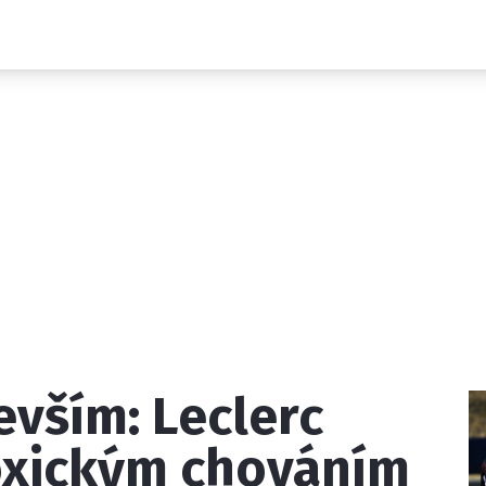
Novinky
Grand Prix
Rozhovory
Ostatní
Paddock Line
Technika
Historie GP
Profily jezdců
Profily týmů
ontakt
Vydavatel
Inzerce
Osobní údaje / Cookies
vším: Leclerc
 serveru F1NEWS.cz je INCORP MEDIA GROUP s.r.o., IČ: 118 2
oxickým chováním