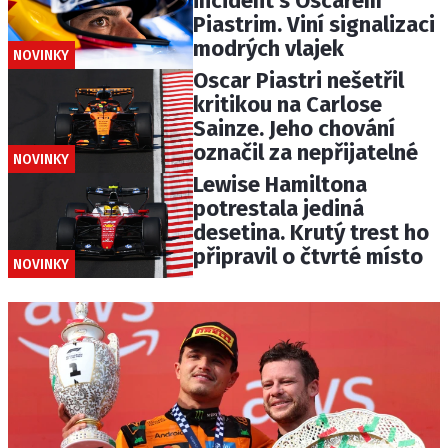
incident s Oscarem
Piastrim. Viní signalizaci
modrých vlajek
NOVINKY
Oscar Piastri nešetřil
kritikou na Carlose
Sainze. Jeho chování
označil za nepřijatelné
NOVINKY
Lewise Hamiltona
potrestala jediná
desetina. Krutý trest ho
připravil o čtvrté místo
NOVINKY