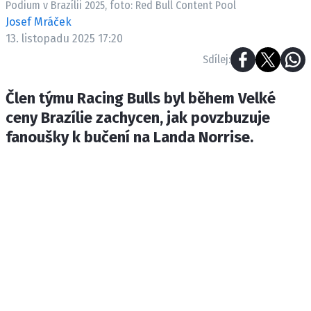
Podium v Brazílii 2025, foto: Red Bull Content Pool
ETICKÝ KODEX
Josef Mráček
KONTAKT
13. listopadu 2025 17:20
VYDAVATEL
Sdílej:
INZERCE
OSOBNÍ ÚDAJE / COOKIES
Člen týmu Racing Bulls byl během Velké
ceny Brazílie zachycen, jak povzbuzuje
fanoušky k bučení na Landa Norrise.
Provozovatelem serveru F1NEWS.cz je
INCORP MEDIA GROUP s.r.o., IČ: 118 23 054