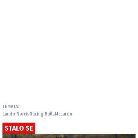
TÉMATA:
Lando Norris
Racing Bulls
McLaren
STALO SE