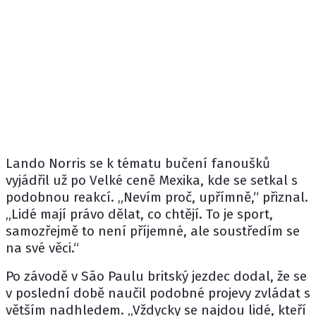
Lando Norris
se k tématu bučení fanoušků
vyjádřil už po Velké ceně Mexika, kde se setkal s
podobnou reakcí. „Nevím proč, upřímně,“ přiznal.
„Lidé mají právo dělat, co chtějí. To je sport,
samozřejmě to není příjemné, ale soustředím se
na své věci.“
Po závodě v São Paulu britský jezdec dodal, že se
v poslední době naučil podobné projevy zvládat s
větším nadhledem. „Vždycky se najdou lidé, kteří