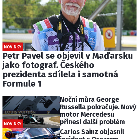
NOVINKY
Petr Pavel se objevil v Maďarsku
jako fotograf. Českého
prezidenta sdílela i samotná
Formule 1
Noční můra George
Russella pokračuje. Nový
motor Mercedesu
přinesl další problém
NOVINKY
Carlos Sainz objasnil