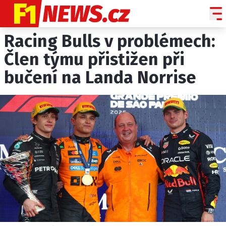
Racing Bulls v problémech:
NOVINKY
GRAND PRIX
Člen týmu přistižen při
bučení na Landa Norrise
PADDOCK LINE
TECHNIKA
HISTORIE GP
PROFILY JEZDCŮ
PROFILY TÝMŮ
ROZHOVORY
OSTATNÍ
SLEDUJTE NÁS NA
|