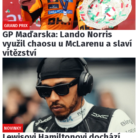
GRAND PRIX
GP Maďarska: Lando Norris
využil chaosu u McLarenu a slaví
vítězství
NOVINKY
Lewisovi Hamiltonovi dochází