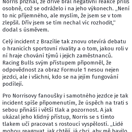
Norris přiznal, že dříve bral negativní reakce příliš
osobně, což se odráželo i na jeho výkonech. „Není
to nic příjemného, ale myslím, že jsem se v tom
zlepšil. Dřív jsem se tím nechal víc rozhodit,“
dodal s úsměvem.
Celý incident z Brazílie tak znovu otevírá debatu
o hranicích sportovní rivality a o tom, jakou roli v
ní hraje chování týmů i jejich zaměstnanců.
Racing Bulls svým přístupem připomněl, že
odpovědnost za obraz Formule 1 nesou nejen
jezdci, ale i všichni, kdo se na jejím fungování
podílejí.
Pro Norrisovy fanoušky i samotného jezdce je tak
incident spíše připomenutím, že úspěch na trati s
sebou přináší i větší tlak a pozornost. A jak
ukázal jeho klidný přístup, Norris se s tímto
tlakem učí pracovat s rostoucí vyspělostí. „Lidé
mohou reagovat, jak chtějí, já chci, aby mě bavilo