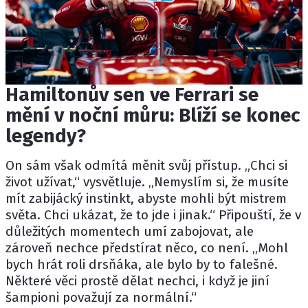
Hamiltonův sen ve Ferrari se
mění v noční můru: Blíží se konec
legendy?
On sám však odmítá měnit svůj přístup. „Chci si
život užívat,“ vysvětluje. „Nemyslím si, že musíte
mít zabijácký instinkt, abyste mohli být mistrem
světa. Chci ukázat, že to jde i jinak.“ Připouští, že v
důležitých momentech umí zabojovat, ale
zároveň nechce předstírat něco, co není. „Mohl
bych hrát roli drsňáka, ale bylo by to falešné.
Některé věci prostě dělat nechci, i když je jiní
šampioni považují za normální.“