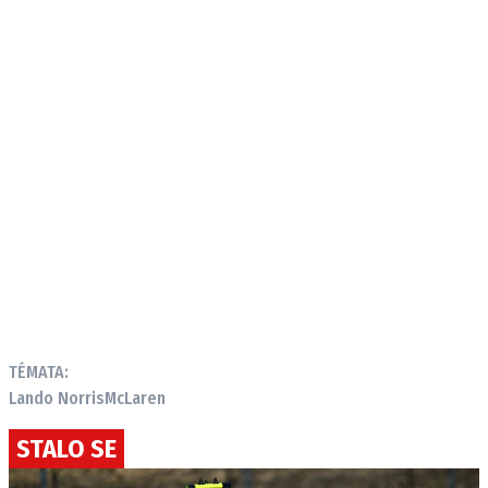
TÉMATA:
Lando Norris
McLaren
STALO SE