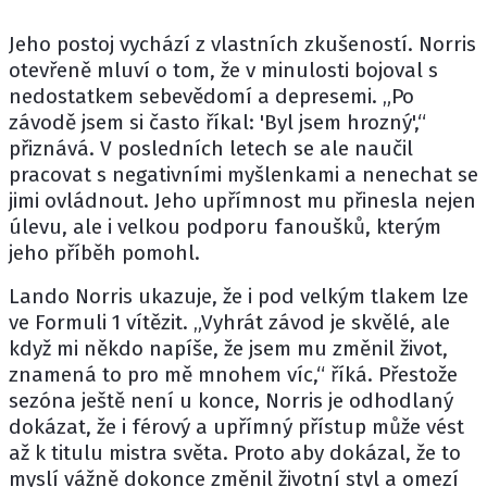
Jeho postoj vychází z vlastních zkušeností. Norris
otevřeně mluví o tom, že v minulosti bojoval s
nedostatkem sebevědomí a depresemi. „Po
závodě jsem si často říkal: 'Byl jsem hrozný',“
přiznává. V posledních letech se ale naučil
pracovat s negativními myšlenkami a nenechat se
jimi ovládnout. Jeho upřímnost mu přinesla nejen
úlevu, ale i velkou podporu fanoušků, kterým
jeho příběh pomohl.
Lando Norris ukazuje, že i pod velkým tlakem lze
ve Formuli 1 vítězit. „Vyhrát závod je skvělé, ale
když mi někdo napíše, že jsem mu změnil život,
znamená to pro mě mnohem víc,“ říká. Přestože
sezóna ještě není u konce, Norris je odhodlaný
dokázat, že i férový a upřímný přístup může vést
až k titulu mistra světa. Proto aby dokázal, že to
myslí vážně dokonce změnil životní styl a omezí