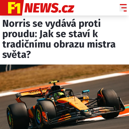
Norris se vydává proti
NOVINKY
GRAND PRIX
proudu: Jak se staví k
tradičnímu obrazu mistra
PADDOCK LINE
světa?
TECHNIKA
HISTORIE GP
PROFILY JEZDCŮ
PROFILY TÝMŮ
ROZHOVORY
OSTATNÍ
SLEDUJTE NÁS NA
|