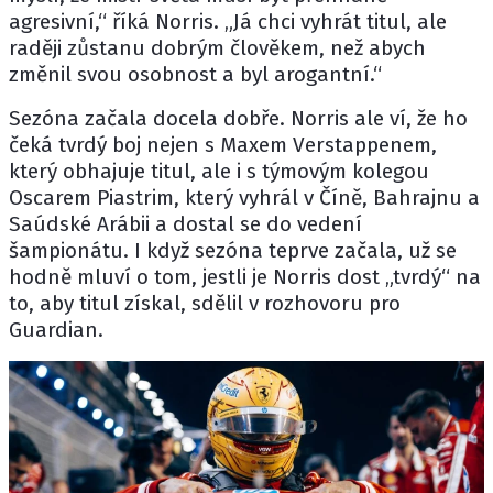
agresivní,“ říká Norris. „Já chci vyhrát titul, ale
raději zůstanu dobrým člověkem, než abych
změnil svou osobnost a byl arogantní.“
Sezóna začala docela dobře. Norris ale ví, že ho
čeká tvrdý boj nejen s
Maxem Verstappenem
,
který obhajuje titul, ale i s týmovým kolegou
Oscarem Piastrim
, který vyhrál v Číně, Bahrajnu a
Saúdské Arábii a dostal se do vedení
šampionátu. I když sezóna teprve začala, už se
hodně mluví o tom, jestli je Norris dost „tvrdý“ na
to, aby titul získal, sdělil v rozhovoru pro
Guardian
.