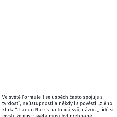
Ve světě Formule 1 se úspěch často spojuje s
tvrdostí, neústupností a někdy i s pověstí „zlého
kluka“.
Lando Norris
na to má svůj názor. „Lidé si
myslí, že mistr světa musí být přehnaně