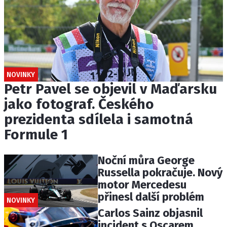
NOVINKY
Petr Pavel se objevil v Maďarsku
jako fotograf. Českého
prezidenta sdílela i samotná
Formule 1
Noční můra George
Russella pokračuje. Nový
motor Mercedesu
přinesl další problém
NOVINKY
Carlos Sainz objasnil
incident s Oscarem