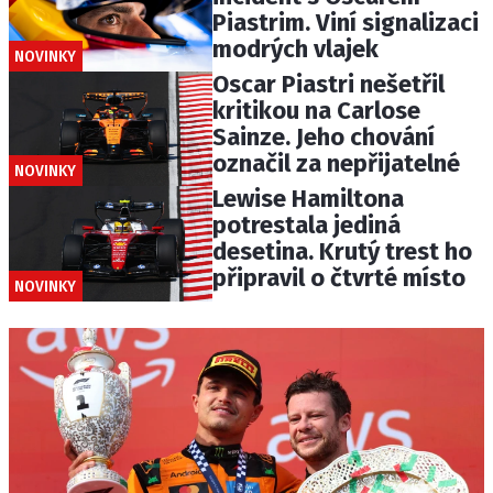
Piastrim. Viní signalizaci
modrých vlajek
NOVINKY
Oscar Piastri nešetřil
kritikou na Carlose
Sainze. Jeho chování
označil za nepřijatelné
NOVINKY
Lewise Hamiltona
potrestala jediná
desetina. Krutý trest ho
připravil o čtvrté místo
NOVINKY