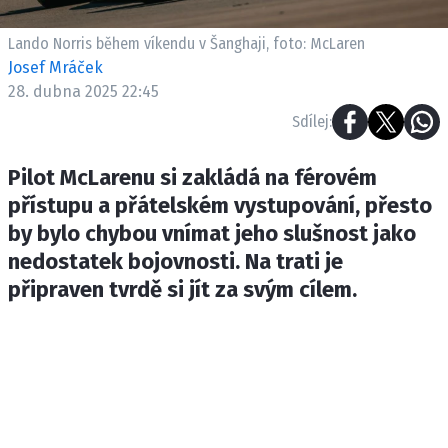
ETICKÝ KODEX
KONTAKT
Lando Norris během víkendu v Šanghaji, foto: McLaren
Josef Mráček
VYDAVATEL
28. dubna 2025 22:45
INZERCE
Sdílej:
OSOBNÍ ÚDAJE / COOKIES
Pilot McLarenu si zakládá na férovém
přístupu a přátelském vystupování, přesto
by bylo chybou vnímat jeho slušnost jako
Provozovatelem serveru F1NEWS.cz je
nedostatek bojovnosti. Na trati je
INCORP MEDIA GROUP s.r.o., IČ: 118 23 054
připraven tvrdě si jít za svým cílem.