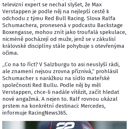
televizní expert se nechal slyšet, že
Max
Verstappen
je podle něj na nejlepší cestě k
odchodu z týmu
Red Bull Racing
. Slova Ralfa
Schumachera, pronesená v podcastu Backstage
Boxengasse, mohou znít jako troufalá spekulace,
nicméně pocházejí od muže, jenž se v zákulisí
královské disciplíny stále pohybuje s otevřenýma
očima.
„Co na to říct? V Salzburgu to asi neuslyší rádi,
ale znamení nejsou zrovna příznivá,“ prohlásil
Schumacher s narážkou na sídlo mateřské
společnosti Red Bullu. Podle něj by měl
Verstappen, chce-li nadále vítězit, začít hledat
nové angažmá. A nejen to. Ralf rovnou ukázal
prstem na konkrétní destinaci: Mercedes,
informuje
RacingNews365
.