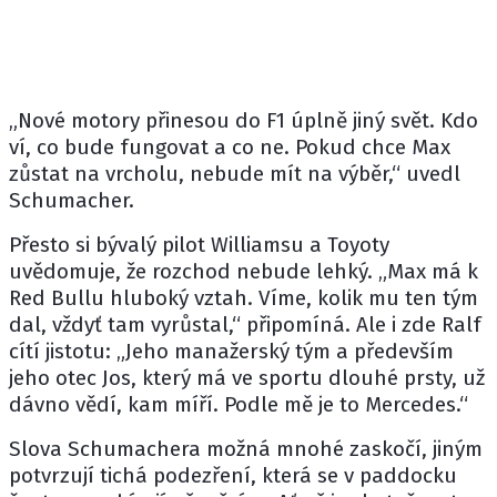
„Nové motory přinesou do F1 úplně jiný svět. Kdo
ví, co bude fungovat a co ne. Pokud chce Max
zůstat na vrcholu, nebude mít na výběr,“ uvedl
Schumacher.
Přesto si bývalý pilot Williamsu a Toyoty
uvědomuje, že rozchod nebude lehký. „Max má k
Red Bullu hluboký vztah. Víme, kolik mu ten tým
dal, vždyť tam vyrůstal,“ připomíná. Ale i zde Ralf
cítí jistotu: „Jeho manažerský tým a především
jeho otec Jos, který má ve sportu dlouhé prsty, už
dávno vědí, kam míří. Podle mě je to Mercedes.“
Slova Schumachera možná mnohé zaskočí, jiným
potvrzují tichá podezření, která se v paddocku