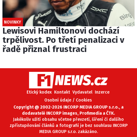
NOVINKY
Lewisovi Hamiltonovi dochází
trpělivost. Po třetí penalizaci v
řadě přiznal frustraci
Etický kodex
Kontakt
Vydavatel
Inzerce
Osobní údaje / Cookies
Copyright @ 2002-2026 INCORP MEDIA GROUP s.r.o., a
dodavatelé INCORP images, Profimedia a ČTK.
Jakékoliv užití obsahu včetne převzetí, šíření či dalšího
zpřístupňování článků a fotografií je bez souhlasu INCORP
MEDIA GROUP s.r.o. zakázáno.