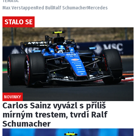
TÉMATA:
Max Verstappen
Red Bull
Ralf Schumacher
Mercedes
STALO SE
NOVINKY
Carlos Sainz vyvázl s příliš
mírným trestem, tvrdí Ralf
Schumacher