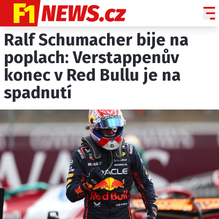
Ralf Schumacher bije na
NOVINKY
GRAND PRIX
poplach: Verstappenův
konec v Red Bullu je na
PADDOCK LINE
spadnutí
TECHNIKA
HISTORIE GP
PROFILY JEZDCŮ
PROFILY TÝMŮ
ROZHOVORY
OSTATNÍ
SLEDUJTE NÁS NA
|