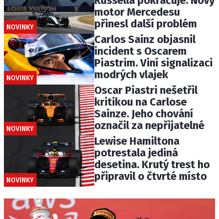
Russella pokračuje. Nový
motor Mercedesu
přinesl další problém
NOVINKY
Carlos Sainz objasnil
incident s Oscarem
Piastrim. Viní signalizaci
modrých vlajek
NOVINKY
Oscar Piastri nešetřil
kritikou na Carlose
Sainze. Jeho chování
označil za nepřijatelné
NOVINKY
Lewise Hamiltona
potrestala jediná
desetina. Krutý trest ho
připravil o čtvrté místo
NOVINKY