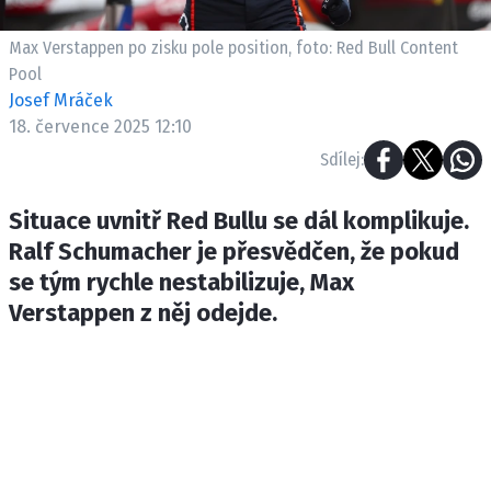
ETICKÝ KODEX
KONTAKT
Max Verstappen po zisku pole position, foto: Red Bull Content
Pool
VYDAVATEL
Josef Mráček
INZERCE
18. července 2025 12:10
OSOBNÍ ÚDAJE / COOKIES
Sdílej:
Situace uvnitř Red Bullu se dál komplikuje.
Ralf Schumacher je přesvědčen, že pokud
Provozovatelem serveru F1NEWS.cz je
se tým rychle nestabilizuje, Max
INCORP MEDIA GROUP s.r.o., IČ: 118 23 054
Verstappen z něj odejde.