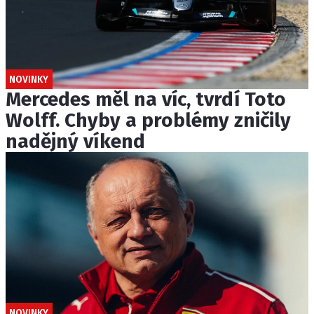
NOVINKY
Mercedes měl na víc, tvrdí Toto
Wolff. Chyby a problémy zničily
nadějný víkend
NOVINKY