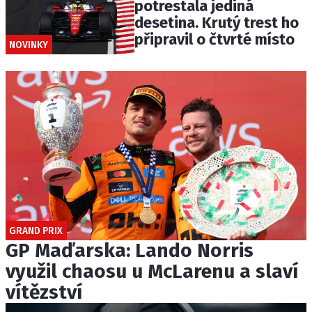
potrestala jediná
desetina. Krutý trest ho
připravil o čtvrté místo
NOVINKY
GRAND PRIX
GP Maďarska: Lando Norris
využil chaosu u McLarenu a slaví
vítězství