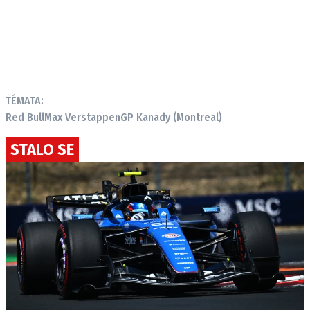
TÉMATA:
Red Bull
Max Verstappen
GP Kanady (Montreal)
STALO SE