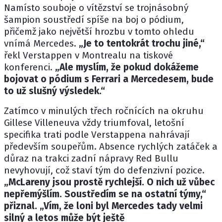
Namísto souboje o vítězství se trojnásobný
šampion soustředí spíše na boj o pódium,
přičemž jako největší hrozbu v tomto ohledu
vnímá Mercedes.
„Je to tentokrát trochu jiné,“
řekl Verstappen v Montrealu na tiskové
konferenci.
„Ale myslím, že pokud dokážeme
bojovat o pódium s
Ferrari
a
Mercedesem
, bude
to už slušný výsledek.“
Zatímco v minulých třech ročnících na okruhu
Gillese Villeneuva vždy triumfoval, letošní
specifika trati podle Verstappena nahrávají
především soupeřům. Absence rychlých zatáček a
důraz na trakci zadní nápravy Red Bullu
nevyhovují, což staví tým do defenzivní pozice.
„McLareny jsou prostě rychlejší. O nich už vůbec
nepřemýšlím. Soustředím se na ostatní týmy,“
přiznal. „Vím, že loni byl Mercedes tady velmi
silný a letos může být ještě