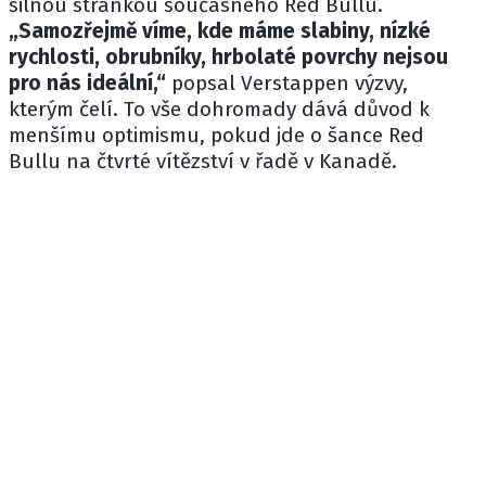
silnou stránkou současného
Red Bullu
.
„Samozřejmě víme, kde máme slabiny, nízké
rychlosti, obrubníky, hrbolaté povrchy nejsou
pro nás ideální,“
popsal Verstappen výzvy,
kterým čelí. To vše dohromady dává důvod k
menšímu optimismu, pokud jde o šance Red
Bullu na čtvrté vítězství v řadě v Kanadě.