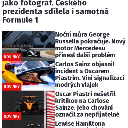
jako fotograf. Českého
prezidenta sdílela i samotná
Formule 1
Noční můra George
Russella pokračuje. Nový
motor Mercedesu
přinesl další problém
NOVINKY
Carlos Sainz objasnil
incident s Oscarem
Piastrim. Viní signalizaci
modrých vlajek
NOVINKY
Oscar Piastri nešetřil
kritikou na Carlose
Sainze. Jeho chování
označil za nepřijatelné
NOVINKY
Lewise Hamiltona