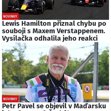
NOVINKY
Lewis Hamilton přiznal chybu po
souboji s Maxem Verstappenem.
Vysílačka odhalila jeho reakci
NOVINKY
Petr Pavel se objevil v Maďarsku