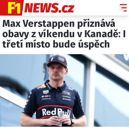
Max Verstappen přiznává
NOVINKY
GRAND PRIX
obavy z víkendu v Kanadě: I
třetí místo bude úspěch
PADDOCK LINE
TECHNIKA
HISTORIE GP
PROFILY JEZDCŮ
PROFILY TÝMŮ
ROZHOVORY
OSTATNÍ
SLEDUJTE NÁS NA
|