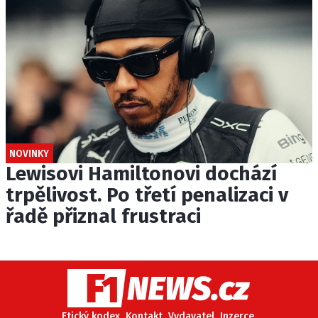
NOVINKY
Lewisovi Hamiltonovi dochází
trpělivost. Po třetí penalizaci v
řadě přiznal frustraci
Etický kodex
Kontakt
Vydavatel
Inzerce