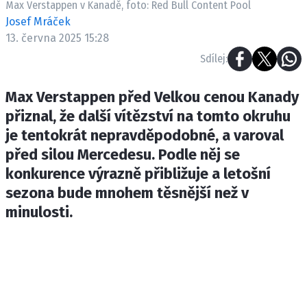
Max Verstappen v Kanadě, foto: Red Bull Content Pool
ETICKÝ KODEX
Josef Mráček
KONTAKT
13. června 2025 15:28
VYDAVATEL
Sdílej:
INZERCE
OSOBNÍ ÚDAJE / COOKIES
Max Verstappen před Velkou cenou Kanady
přiznal, že další vítězství na tomto okruhu
je tentokrát nepravděpodobné, a varoval
před silou Mercedesu. Podle něj se
Provozovatelem serveru F1NEWS.cz je
konkurence výrazně přibližuje a letošní
INCORP MEDIA GROUP s.r.o., IČ: 118 23 054
sezona bude mnohem těsnější než v
minulosti.