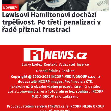
NOVINKY
Lewisovi Hamiltonovi dochází
trpělivost. Po třetí penalizaci v
řadě přiznal frustraci
Etický kodex
Kontakt
Vydavatel
Inzerce
Osobní údaje / Cookies
Copyright @ 2002-2026 INCORP MEDIA GROUP s.r.o., a
dodavatelé INCORP images, Profimedia a ČTK.
Jakékoliv užití obsahu včetne převzetí, šíření či dalšího
zpřístupňování článků a fotografií je bez souhlasu INCORP
MEDIA GROUP s.r.o. zakázáno.
Provozovatelem serveru F1NEWS.cz je INCORP MEDIA GROUP