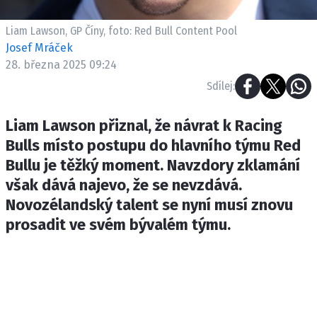
ETICKÝ KODEX
KONTAKT
Liam Lawson, GP Číny, foto: Red Bull Content Pool
Josef Mráček
VYDAVATEL
28. března 2025 09:24
INZERCE
Sdílej:
OSOBNÍ ÚDAJE / COOKIES
Liam Lawson přiznal, že návrat k Racing
Bulls místo postupu do hlavního týmu Red
Bullu je těžký moment. Navzdory zklamání
Provozovatelem serveru F1NEWS.cz je
však dává najevo, že se nevzdává.
INCORP MEDIA GROUP s.r.o., IČ: 118 23 054
Novozélandský talent se nyní musí znovu
prosadit ve svém bývalém týmu.