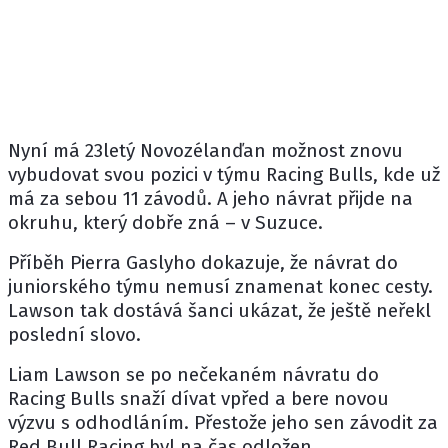
Nyní má 23letý Novozélanďan možnost znovu
vybudovat svou pozici v týmu Racing Bulls, kde už
má za sebou 11 závodů. A jeho návrat přijde na
okruhu, který dobře zná – v
Suzuce
.
Příběh
Pierra Gaslyho
dokazuje, že návrat do
juniorského týmu nemusí znamenat konec cesty.
Lawson tak dostává šanci ukázat, že ještě neřekl
poslední slovo.
Liam Lawson se po nečekaném návratu do
Racing Bulls snaží dívat vpřed a bere novou
výzvu s odhodláním. Přestože jeho sen závodit za
Red Bull Racing byl na čas odložen,