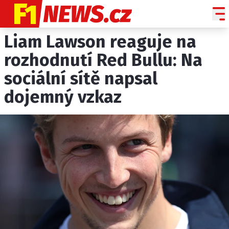
Liam Lawson reaguje na
NOVINKY
GRAND PRIX
rozhodnutí Red Bullu: Na
sociální sítě napsal
PADDOCK LINE
dojemný vzkaz
TECHNIKA
HISTORIE GP
PROFILY JEZDCŮ
PROFILY TÝMŮ
ROZHOVORY
OSTATNÍ
SLEDUJTE NÁS NA
|