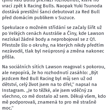
vrací zpět k
Racing Bulls
. Naopak
Yuki Tsunoda
dostává prestižní šanci debutovat za Red Bull
před domácím publikem v Suzuce.
Spekulace o možném střídání se začaly šířit už
po Velkých cenách Austrálie a Číny, kde Lawson
nezískal žádné body a neprobojoval se z Q1.
Přestože šlo o okruhy, na kterých nikdy předtím
nezávodil, tlak byl neúprosný a změna nakonec
přišla.
Na sociálních sítích Lawson reagoval s pokorou,
ale nepopírá, že ho rozhodnutí zasáhlo: „Být
jezdcem Red Bull Racing byl můj sen už od
dětství, celý život jsem na to dřel,“ napsal na
Instagram. „Je to těžké, ale jsem vděčný za
všechno, co mě dostalo až sem. Děkuji všem, kdo
mě podporovali, znamená to pro mě strašně
moc.“