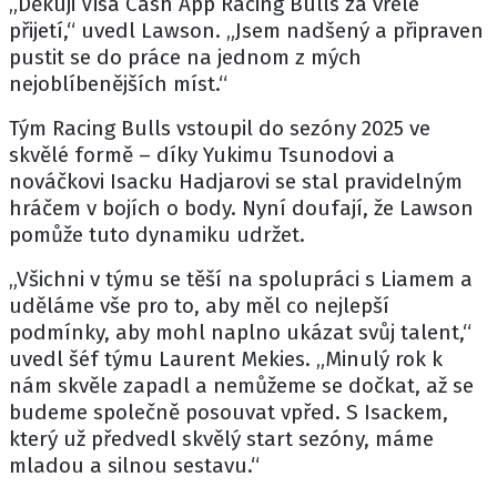
„Děkuji Visa Cash App Racing Bulls za vřelé
přijetí,“ uvedl Lawson. „Jsem nadšený a připraven
pustit se do práce na jednom z mých
nejoblíbenějších míst.“
Tým Racing Bulls vstoupil do sezóny 2025 ve
skvělé formě – díky Yukimu Tsunodovi a
nováčkovi Isacku Hadjarovi se stal pravidelným
hráčem v bojích o body. Nyní doufají, že Lawson
pomůže tuto dynamiku udržet.
„Všichni v týmu se těší na spolupráci s Liamem a
uděláme vše pro to, aby měl co nejlepší
podmínky, aby mohl naplno ukázat svůj talent,“
uvedl šéf týmu Laurent Mekies. „Minulý rok k
nám skvěle zapadl a nemůžeme se dočkat, až se
budeme společně posouvat vpřed. S Isackem,
který už předvedl skvělý start sezóny, máme
mladou a silnou sestavu.“