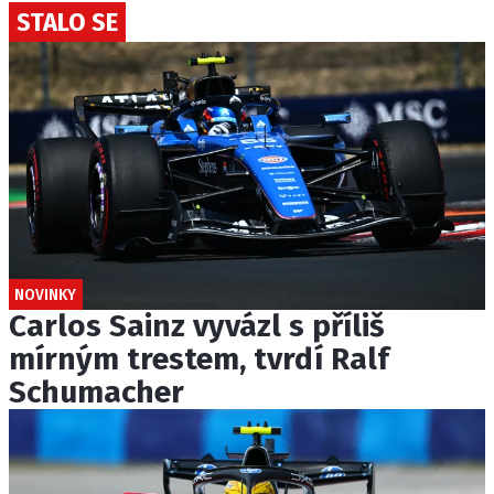
STALO SE
NOVINKY
Carlos Sainz vyvázl s příliš
mírným trestem, tvrdí Ralf
Schumacher