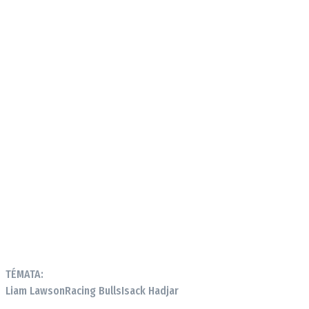
TÉMATA:
Liam Lawson
Racing Bulls
Isack Hadjar