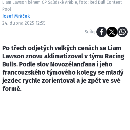
Liam Lawson během GP Saúdské Arábie, foto: Red Bull Content
ETICKÝ KODEX
Pool
KONTAKT
Josef Mráček
VYDAVATEL
24. dubna 2025 12:55
INZERCE
Sdílej:
OSOBNÍ ÚDAJE / COOKIES
Po třech odjetých velkých cenách se Liam
Lawson znovu aklimatizoval v týmu Racing
Bulls. Podle slov Novozélanďana i jeho
Provozovatelem serveru F1NEWS.cz je
francouzského týmového kolegy se mladý
INCORP MEDIA GROUP s.r.o., IČ: 118 23 054
jezdec rychle zorientoval a je zpět ve své
formě.