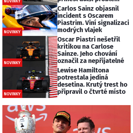
NOVINKY
Carlos Sainz objasnil
incident s Oscarem
Piastrim. Viní signalizaci
modrých vlajek
NOVINKY
Oscar Piastri nešetřil
kritikou na Carlose
Sainze. Jeho chování
označil za nepřijatelné
NOVINKY
Lewise Hamiltona
potrestala jediná
desetina. Krutý trest ho
připravil o čtvrté místo
NOVINKY