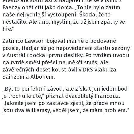
Přesto ale souhlasí s Hadjarem, že se v týmu z
Faenzy opět cítí jako doma. „Tohle bylo zatím
naše nejrychlejší vystoupení. Škoda, že to
nestačilo. Ale ano, myslím, že už jsem zpátky ve
hře.“
Zatímco Lawson bojoval marně o bodované
pozice, Hadjar se po nepovedeném startu sezóny
v Austrálii dočkal první desítky. Po tvrdém úvodu
na tvrdé směsi přešel na měkčí směs, ale
závěrečných deset kol strávil v DRS vlaku za
Sainzem a Albonem.
„Byl to perfektní závod, ale získat jen jeden bod
je trochu kruté,“ přiznal dvacetiletý Francouz.
„Jakmile jsem po zastávce zjistil, že přede mnou
jsou dva Williamsy, věděl jsem, že mám problém.“