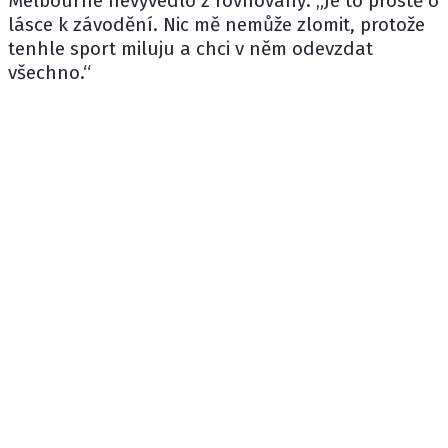
Melbourne nevyvedlo z rovnováhy: „Je to prostě o
lásce k závodění. Nic mě nemůže zlomit, protože
tenhle sport miluju a chci v něm odevzdat
všechno.“