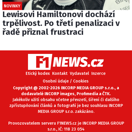
NOVINKY
Lewisovi Hamiltonovi dochází
trpělivost. Po třetí penalizaci v
řadě přiznal frustraci
Etický kodex
Kontakt
Vydavatel
Inzerce
Osobní údaje / Cookies
Copyright @ 2002-2026 INCORP MEDIA GROUP s.r.o., a
dodavatelé INCORP images, Profimedia a ČTK.
Jakékoliv užití obsahu včetne převzetí, šíření či dalšího
zpřístupňování článků a fotografií je bez souhlasu INCORP
MEDIA GROUP s.r.o. zakázáno.
Provozovatelem serveru F1NEWS.cz je INCORP MEDIA GROUP
s.r.o., IČ: 118 23 054