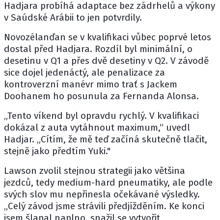
Hadjara
probíhá adaptace bez zádrhelů a výkony
v Saúdské Arábii to jen potvrdily.
Novozélanďan se v kvalifikaci vůbec poprvé letos
dostal před Hadjara. Rozdíl byl minimální, o
desetinu v Q1 a přes dvě desetiny v Q2. V závodě
sice dojel jedenáctý, ale penalizace za
kontroverzní manévr mimo trať s Jackem
Doohanem ho posunula za
Fernanda Alonsa
.
„Tento víkend byl opravdu rychlý. V kvalifikaci
dokázal z auta vytáhnout maximum,“ uvedl
Hadjar. „Cítím, že mě teď začíná skutečně tlačit,
stejně jako předtím Yuki."
Lawson zvolil stejnou strategii jako většina
jezdců, tedy medium-hard pneumatiky, ale podle
svých slov mu nepřinesla očekávané výsledky.
„Celý závod jsme strávili předjížděním. Ke konci
jsem šlapal naplno, snažil se vytvořit