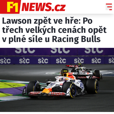
Lawson zpět ve hře: Po
NOVINKY
GRAND PRIX
třech velkých cenách opět
v plné síle u Racing Bulls
PADDOCK LINE
TECHNIKA
HISTORIE GP
PROFILY JEZDCŮ
PROFILY TÝMŮ
ROZHOVORY
OSTATNÍ
SLEDUJTE NÁS NA
|