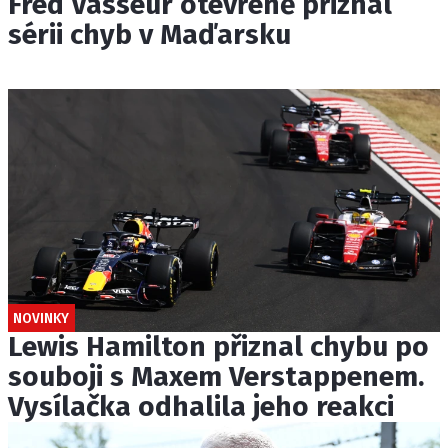
Fred Vasseur otevřeně přiznal
sérii chyb v Maďarsku
NOVINKY
Lewis Hamilton přiznal chybu po
souboji s Maxem Verstappenem.
Vysílačka odhalila jeho reakci