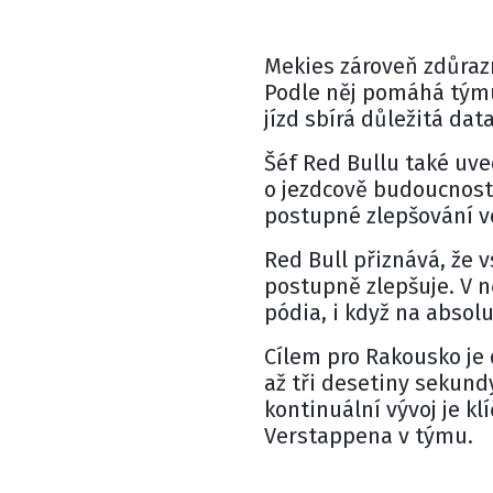
Mekies zároveň zdůrazn
Podle něj pomáhá tým
jízd sbírá důležitá data
Šéf Red Bullu také uv
o jezdcově budoucnosti
postupné zlepšování v
Red Bull přiznává, že 
postupně zlepšuje. V 
pódia, i když na absolu
Cílem pro Rakousko je d
až tři desetiny sekund
kontinuální vývoj je kl
Verstappena v týmu.