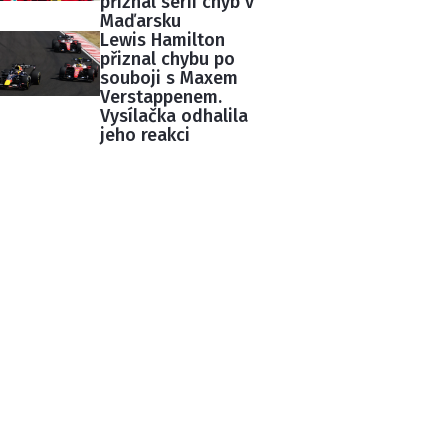
přiznal sérii chyb v
Maďarsku
Lewis Hamilton
přiznal chybu po
souboji s Maxem
Verstappenem.
Vysílačka odhalila
jeho reakci