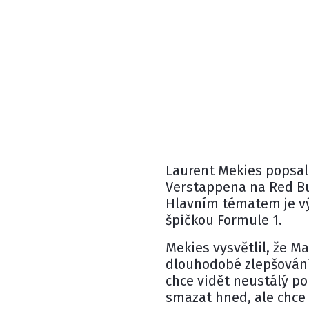
Laurent Mekies
popsal,
Verstappena
na
Red Bu
Hlavním tématem je vý
špičkou Formule 1.
Mekies vysvětlil, že M
dlouhodobé zlepšování
chce vidět neustálý po
smazat hned, ale chce 