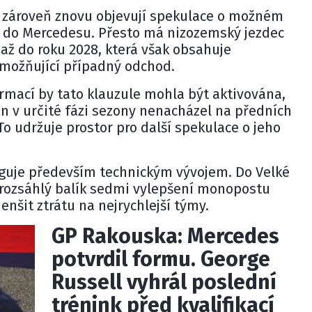
se zároveň znovu objevují spekulace o možném
 do Mercedesu. Přesto má nizozemský jezdec
až do roku 2028, která však obsahuje
umožňující případný odchod.
rmací by tato klauzule mohla být aktivována,
n v určité fázi sezony nenacházel na předních
o udržuje prostor pro další spekulace o jeho
aguje především technickým vývojem. Do Velké
 rozsáhlý balík sedmi vylepšení monopostu
enšit ztrátu na nejrychlejší týmy.
GP Rakouska: Mercedes
potvrdil formu. George
Russell vyhrál poslední
trénink před kvalifikací