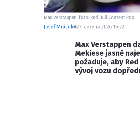
Max Verstappen, foto: Red Bull Content Pool
Josef Mráček
27. června 2026 16:22
Max Verstappen da
Mekiese jasně naje
požaduje, aby Red 
vývoj vozu dopřed