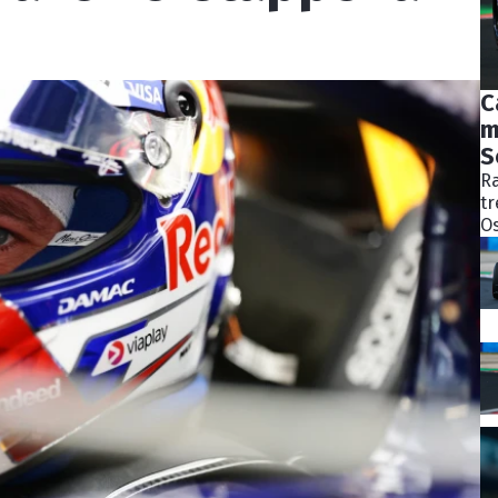
C
m
S
Ra
tr
Os
bý
ně
ko
Pě
S