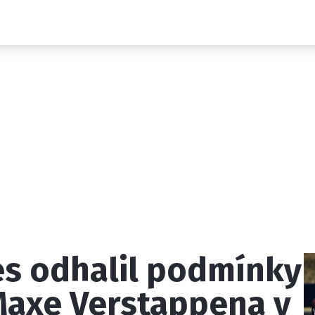
Novinky
Grand Prix
Rozhovory
Ostatní
Paddock Line
Technika
Historie GP
Profily jezdců
Profily týmů
ontakt
Vydavatel
Inzerce
Osobní údaje / Cookies
es odhalil podmínky
 serveru F1NEWS.cz je INCORP MEDIA GROUP s.r.o., IČ: 118 2
Maxe Verstappena v