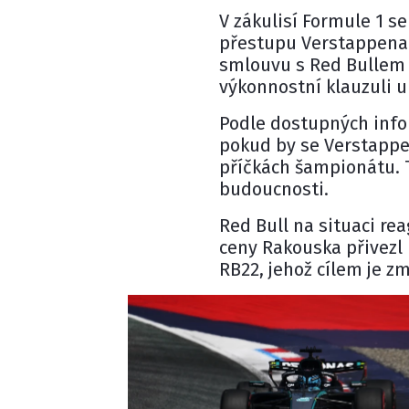
V zákulisí Formule 1 
přestupu Verstappena
smlouvu s Red Bullem 
výkonnostní klauzuli 
Podle dostupných info
pokud by se Verstappe
příčkách šampionátu. T
budoucnosti.
Red Bull na situaci re
ceny Rakouska přivezl
RB22, jehož cílem je zm