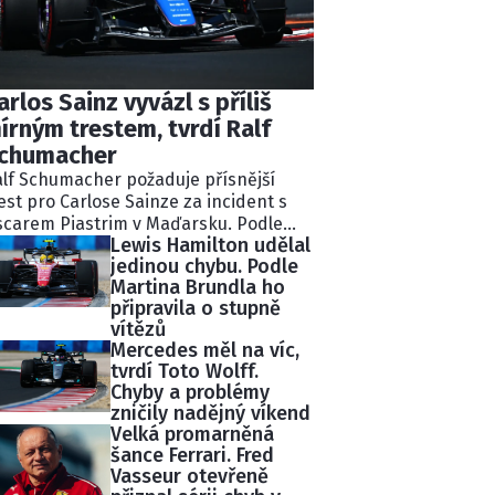
arlos Sainz vyvázl s příliš
írným trestem, tvrdí Ralf
chumacher
lf Schumacher požaduje přísnější
est pro Carlose Sainze za incident s
carem Piastrim v Maďarsku. Podle
Lewis Hamilton udělal
valého pilota Williams ignoroval
jedinou chybu. Podle
kolik modrých vlajek a následně
Martina Brundla ho
lidoval s lídrem závodu.
připravila o stupně
tisekundovou penalizaci považuje
vítězů
chumacher za nedostatečnou.
Mercedes měl na víc,
tvrdí Toto Wolff.
Chyby a problémy
zničily nadějný víkend
Velká promarněná
šance Ferrari. Fred
Vasseur otevřeně