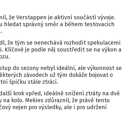
il, že Verstappen je aktivní součástí vývoje.
u hledat správný směr a během testovacích
.
edl, že tým se nenechává rozhodit spekulacemi
. Klíčové je podle něj soustředit se na výkon a
ozu.
vstup do sezony nebyl ideální, ale výkonnost se
některých závodech už tým dokáže bojovat o
tní špičku stále ztrácí.
alší krok vpřed, ideálně snížení ztráty na dvě
y na kolo. Mekies zdůraznil, že právě tento
íčový nejen pro výsledky, ale i pro udržení