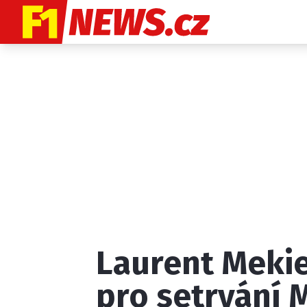
Etický kodex
K
Laurent Meki
Provozovatelem
pro setrvání 