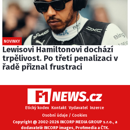
NOVINKY
Lewisovi Hamiltonovi dochází
trpělivost. Po třetí penalizaci v
řadě přiznal frustraci
Etický kodex
Kontakt
Vydavatel
Inzerce
Osobní údaje / Cookies
Copyright @ 2002-2026 INCORP MEDIA GROUP s.r.o., a
dodavatelé INCORP images, Profimedia a ČTK.