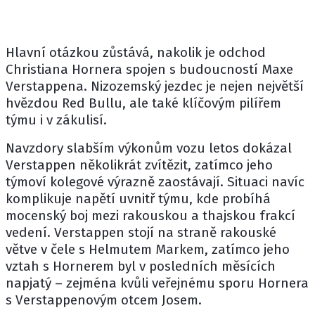
Hlavní otázkou zůstává, nakolik je odchod
Christiana Hornera spojen s budoucností Maxe
Verstappena. Nizozemský jezdec je nejen největší
hvězdou Red Bullu, ale také klíčovým pilířem
týmu i v zákulisí.
Navzdory slabším výkonům vozu letos dokázal
Verstappen několikrát zvítězit, zatímco jeho
týmoví kolegové výrazně zaostávají. Situaci navíc
komplikuje napětí uvnitř týmu, kde probíhá
mocenský boj mezi rakouskou a thajskou frakcí
vedení. Verstappen stojí na straně rakouské
větve v čele s Helmutem Markem, zatímco jeho
vztah s Hornerem byl v posledních měsících
napjatý – zejména kvůli veřejnému sporu Hornera
s Verstappenovým otcem Josem.