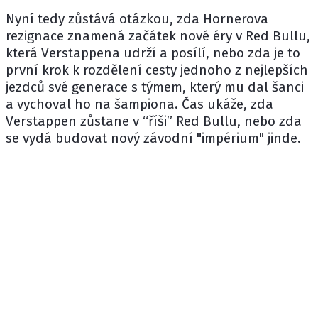
Nyní tedy zůstává otázkou, zda Hornerova
rezignace znamená začátek nové éry v Red Bullu,
která Verstappena udrží a posílí, nebo zda je to
první krok k rozdělení cesty jednoho z nejlepších
jezdců své generace s týmem, který mu dal šanci
a vychoval ho na šampiona. Čas ukáže, zda
Verstappen zůstane v “říši” Red Bullu, nebo zda
se vydá budovat nový závodní "impérium" jinde.