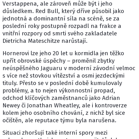
Verstappena
, ale zároveň může být i jeho
důsledkem. Red Bull, který dříve působil jako
jednotná a dominantní síla na scéně, se za
poslední roky postupně rozpadl na frakce a
vnitřní rozpory od smrti svého zakladatele
Dietricha Mateschitze
narůstají.
Hornerovi lze jeho 20 let u kormidla jen těžko
upřít obrovské úspěchy – proměnil zbytky
neúspěšného Jaguaru v moderní závodní velmoc
s více než stovkou vítězství a osmi jezdeckými
tituly. Přesto se v poslední době kumulovaly
problémy, a to nejen výkonnostní propad,
odchod klíčových zaměstnanců jako
Adrian
Newey
či
Jonathan Wheatley
, ale i kontroverze
kolem jeho osobního chování, z nichž byl sice
očištěn, ale reputace týmu byla narušena.
Situaci zhoršují také interní spory mezi