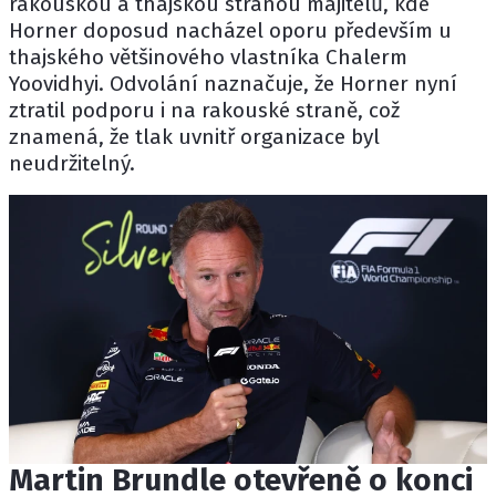
rakouskou a thajskou stranou majitelů, kde
Horner doposud nacházel oporu především u
thajského většinového vlastníka Chalerm
Yoovidhyi. Odvolání naznačuje, že Horner nyní
ztratil podporu i na rakouské straně, což
znamená, že tlak uvnitř organizace byl
neudržitelný.
Martin Brundle otevřeně o konci