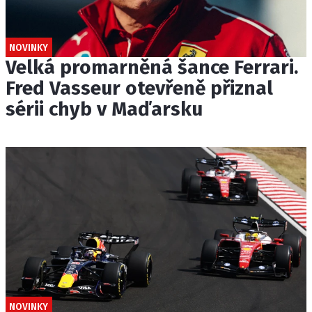
NOVINKY
Velká promarněná šance Ferrari.
Fred Vasseur otevřeně přiznal
sérii chyb v Maďarsku
NOVINKY