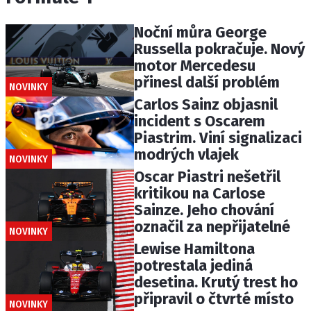
Noční můra George
Russella pokračuje. Nový
motor Mercedesu
přinesl další problém
NOVINKY
Carlos Sainz objasnil
incident s Oscarem
Piastrim. Viní signalizaci
modrých vlajek
NOVINKY
Oscar Piastri nešetřil
kritikou na Carlose
Sainze. Jeho chování
označil za nepřijatelné
NOVINKY
Lewise Hamiltona
potrestala jediná
desetina. Krutý trest ho
připravil o čtvrté místo
NOVINKY