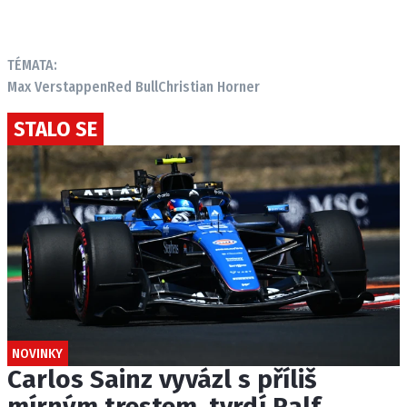
TÉMATA:
Max Verstappen
Red Bull
Christian Horner
STALO SE
NOVINKY
Carlos Sainz vyvázl s příliš
mírným trestem, tvrdí Ralf