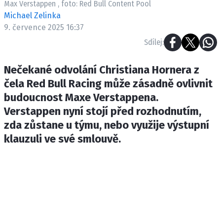
Max Verstappen , foto: Red Bull Content Pool
ETICKÝ KODEX
Michael Zelinka
KONTAKT
9. července 2025 16:37
VYDAVATEL
Sdílej:
INZERCE
OSOBNÍ ÚDAJE / COOKIES
Nečekané odvolání Christiana Hornera z
čela Red Bull Racing může zásadně ovlivnit
budoucnost Maxe Verstappena.
Verstappen nyní stojí před rozhodnutím,
Provozovatelem serveru F1NEWS.cz je
zda zůstane u týmu, nebo využije výstupní
INCORP MEDIA GROUP s.r.o., IČ: 118 23 054
klauzuli ve své smlouvě.