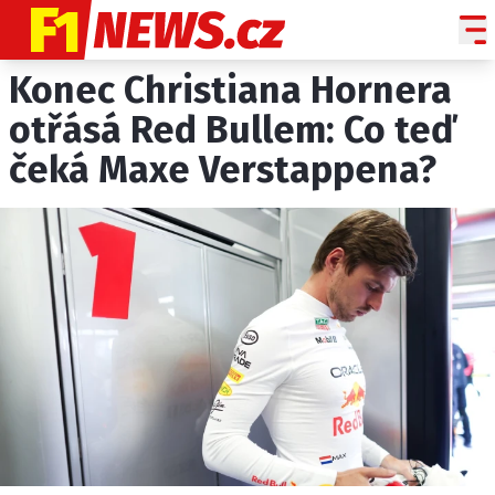
Konec Christiana Hornera
NOVINKY
GRAND PRIX
otřásá Red Bullem: Co teď
čeká Maxe Verstappena?
PADDOCK LINE
TECHNIKA
HISTORIE GP
PROFILY JEZDCŮ
PROFILY TÝMŮ
ROZHOVORY
OSTATNÍ
SLEDUJTE NÁS NA
|