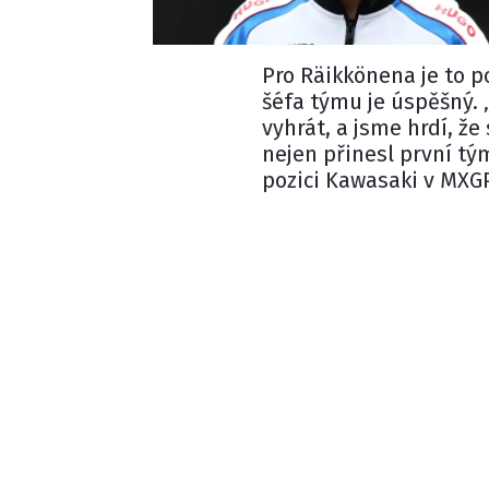
Pro Räikkönena je to po
šéfa týmu je úspěšný. 
vyhrát, a jsme hrdí, že
nejen přinesl první tý
pozici Kawasaki v MXGP