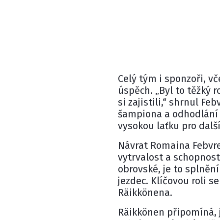
Celý tým i sponzoři, v
úspěch. „Byl to těžký r
si zajistili,“ shrnul F
šampiona a odhodlání j
vysokou laťku pro dalš
Návrat Romaina Febvre
vytrvalost a schopnos
obrovské, je to splněn
jezdec. Klíčovou roli 
Räikkönena.
Räikkönen připomíná, j