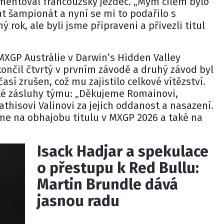
entoval francouzský jezdec. „Mým cílem bylo
át šampionát a nyní se mi to podařilo s
ý rok, ale byli jsme připraveni a přivezli titul
MXGP Austrálie v Darwin’s Hidden Valley
ončil čtvrtý v prvním závodě a druhý závod byl
sí zrušen, což mu zajistilo celkové vítězství.
ké zásluhy týmu: „Děkujeme Romainovi,
athisovi Valinovi za jejich oddanost a nasazení.
me na obhajobu titulu v MXGP 2026 a také na
Isack Hadjar a spekulace
o přestupu k Red Bullu:
Martin Brundle dává
jasnou radu