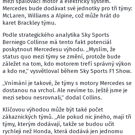
mezi spalovací motor a elektrický systém.
Mercedes bude dodávat své jednotky pro tři týmy:
McLaren, Williams a Alpine, což může hrát do
karet Brackley týmu.
Podle strategického analytika Sky Sports
Berniego Collinse má tento fakt potenciál
poskytnout Mercedesu výhodu. „Myslím, že
status quo mezi týmy se změní, protože bude
záležet na tom, kdo motorem trefí správný výkon
a kdo ne,“ vysvětloval během Sky Sports F1 Show.
„Vnímání je takové, že týmy s motory Mercedes se
dostanou na vrchol. Ale nevíme to. Ještě jsme je
mezi sebou nesrovnali,“ dodal Collins.
Klíčovou výhodou může být také počet
zákaznických týmů. „Ale pokud nic jiného, mají tři
týmy, kterým dodávají, takže se budou učit
rychleji než Honda, která dodává jen jednomu