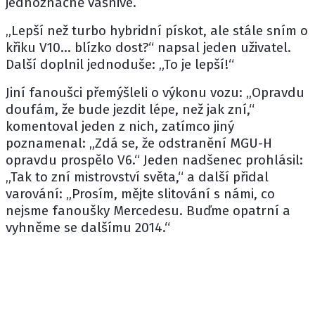
jednoznačně vášnivé.
„Lepší než turbo hybridní pískot, ale stále sním o
křiku V10… blízko dost?“ napsal jeden uživatel.
Další doplnil jednoduše: „To je lepší!“
Jiní fanoušci přemýšleli o výkonu vozu: „Opravdu
doufám, že bude jezdit lépe, než jak zní,“
komentoval jeden z nich, zatímco jiný
poznamenal: „Zdá se, že odstranění MGU-H
opravdu prospělo V6.“ Jeden nadšenec prohlásil:
„Tak to zní mistrovství světa,“ a další přidal
varování: „Prosím, mějte slitování s námi, co
nejsme fanoušky Mercedesu. Buďme opatrní a
vyhněme se dalšímu 2014.“