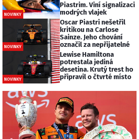
Piastrim. Viní signalizaci
modrých vlajek
NOVINKY
Oscar Piastri nešetřil
kritikou na Carlose
Sainze. Jeho chování
označil za nepřijatelné
NOVINKY
Lewise Hamiltona
potrestala jediná
desetina. Krutý trest ho
připravil o čtvrté místo
NOVINKY