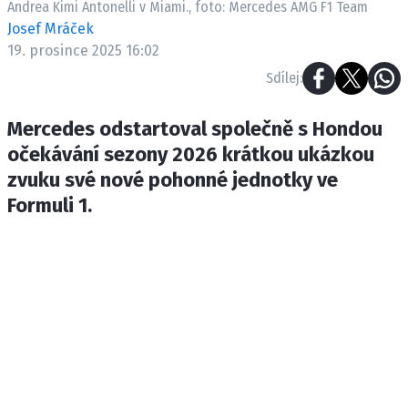
Andrea Kimi Antonelli v Miami., foto: Mercedes AMG F1 Team
ETICKÝ KODEX
Josef Mráček
KONTAKT
19. prosince 2025 16:02
VYDAVATEL
Sdílej:
INZERCE
OSOBNÍ ÚDAJE / COOKIES
Mercedes odstartoval společně s Hondou
očekávání sezony 2026 krátkou ukázkou
zvuku své nové pohonné jednotky ve
Formuli 1.
Provozovatelem serveru F1NEWS.cz je
INCORP MEDIA GROUP s.r.o., IČ: 118 23 054