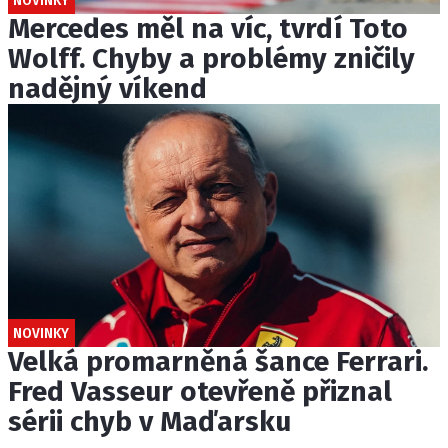
NOVINKY
Mercedes měl na víc, tvrdí Toto
Wolff. Chyby a problémy zničily
nadějný víkend
NOVINKY
Velká promarněná šance Ferrari.
Fred Vasseur otevřeně přiznal
sérii chyb v Maďarsku