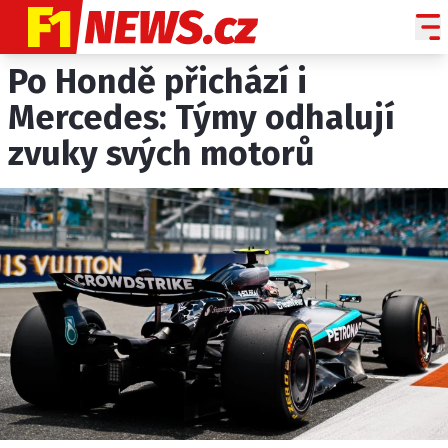
Po Hondě přichází i
NOVINKY
GRAND PRIX
Mercedes: Týmy odhalují
zvuky svých motorů
PADDOCK LINE
TECHNIKA
HISTORIE GP
PROFILY JEZDCŮ
PROFILY TÝMŮ
ROZHOVORY
OSTATNÍ
SLEDUJTE NÁS NA
|