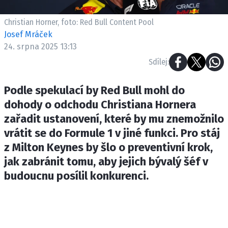
ETICKÝ KODEX
KONTAKT
Christian Horner, foto: Red Bull Content Pool
Josef Mráček
VYDAVATEL
24. srpna 2025 13:13
INZERCE
Sdílej:
OSOBNÍ ÚDAJE / COOKIES
Podle spekulací by Red Bull mohl do
dohody o odchodu Christiana Hornera
zařadit ustanovení, které by mu znemožnilo
Provozovatelem serveru F1NEWS.cz je
vrátit se do Formule 1 v jiné funkci. Pro stáj
INCORP MEDIA GROUP s.r.o., IČ: 118 23 054
z Milton Keynes by šlo o preventivní krok,
jak zabránit tomu, aby jejich bývalý šéf v
budoucnu posílil konkurenci.