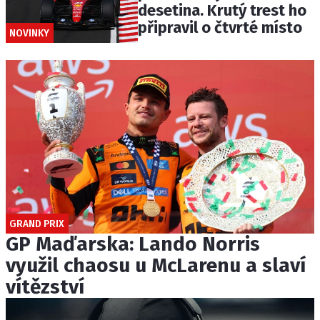
desetina. Krutý trest ho
připravil o čtvrté místo
NOVINKY
GRAND PRIX
GP Maďarska: Lando Norris
využil chaosu u McLarenu a slaví
vítězství