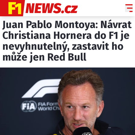
Juan Pablo Montoya: Návrat
NOVINKY
GRAND PRIX
Christiana Hornera do F1 je
nevyhnutelný, zastavit ho
PADDOCK LINE
může jen Red Bull
TECHNIKA
HISTORIE GP
PROFILY JEZDCŮ
PROFILY TÝMŮ
ROZHOVORY
OSTATNÍ
SLEDUJTE NÁS NA
|