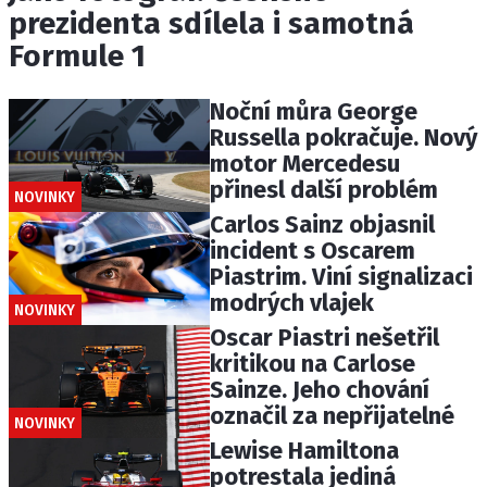
prezidenta sdílela i samotná
Formule 1
Noční můra George
Russella pokračuje. Nový
motor Mercedesu
přinesl další problém
NOVINKY
Carlos Sainz objasnil
incident s Oscarem
Piastrim. Viní signalizaci
modrých vlajek
NOVINKY
Oscar Piastri nešetřil
kritikou na Carlose
Sainze. Jeho chování
označil za nepřijatelné
NOVINKY
Lewise Hamiltona
potrestala jediná