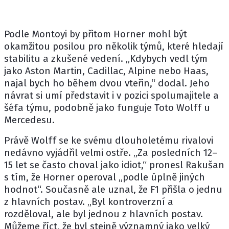
Podle Montoyi by přitom Horner mohl být
okamžitou posilou pro několik týmů, které hledají
stabilitu a zkušené vedení. „Kdybych vedl tým
jako
Aston Martin
, Cadillac,
Alpine
nebo
Haas
,
najal bych ho během dvou vteřin,“ dodal. Jeho
návrat si umí představit i v pozici spolumajitele a
šéfa týmu, podobně jako funguje Toto Wolff u
Mercedesu.
Právě Wolff se ke svému dlouholetému rivalovi
nedávno vyjádřil velmi ostře. „Za posledních 12–
15 let se často choval jako idiot,“ pronesl Rakušan
s tím, že Horner operoval „podle úplně jiných
hodnot“. Současně ale uznal, že F1 přišla o jednu
z hlavních postav. „Byl kontroverzní a
rozděloval, ale byl jednou z hlavních postav.
Můžeme říct, že byl stejně významný jako velký