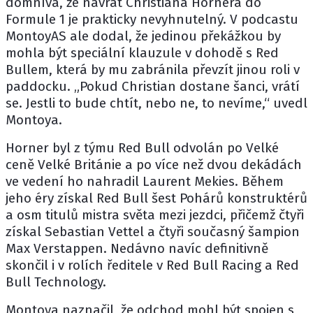
domnívá, že návrat
Christiana Hornera
do
Formule 1 je prakticky nevyhnutelný. V podcastu
MontoyAS ale dodal, že jedinou překážkou by
mohla být speciální klauzule v dohodě s
Red
Bullem
, která by mu zabránila převzít jinou roli v
paddocku. „Pokud Christian dostane šanci, vrátí
se. Jestli to bude chtít, nebo ne, to nevíme,“ uvedl
Montoya.
Horner byl z týmu Red Bull odvolán po Velké
ceně Velké Británie a po více než dvou dekádách
ve vedení ho nahradil
Laurent Mekies
. Během
jeho éry získal Red Bull šest Pohárů konstruktérů
a osm titulů mistra světa mezi jezdci, přičemž čtyři
získal
Sebastian Vettel
a čtyři současný šampion
Max Verstappen
. Nedávno navíc definitivně
skončil i v rolích ředitele v Red Bull Racing a Red
Bull Technology.
Montoya naznačil, že odchod mohl být spojen s