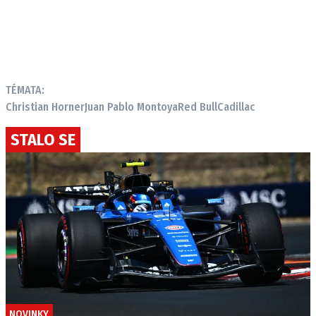
TÉMATA:
Christian Horner
Juan Pablo Montoya
Red Bull
Cadillac
STALO SE
NOVINKY