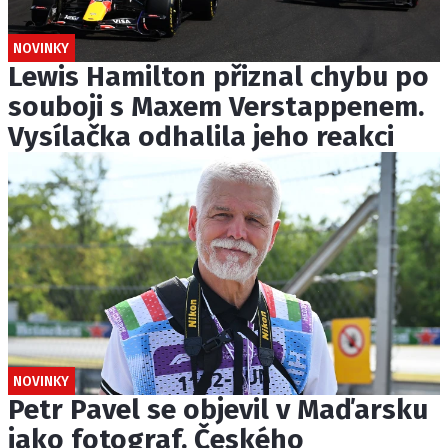
NOVINKY
Lewis Hamilton přiznal chybu po
souboji s Maxem Verstappenem.
Vysílačka odhalila jeho reakci
NOVINKY
Petr Pavel se objevil v Maďarsku
jako fotograf. Českého