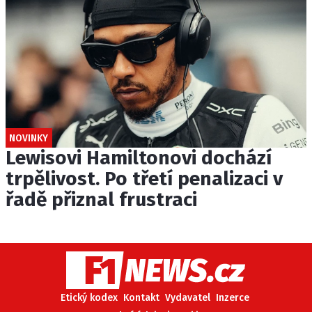
NOVINKY
Lewisovi Hamiltonovi dochází
trpělivost. Po třetí penalizaci v
řadě přiznal frustraci
Etický kodex
Kontakt
Vydavatel
Inzerce