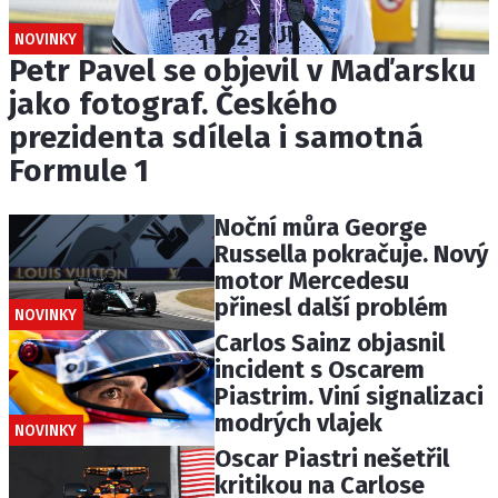
NOVINKY
Petr Pavel se objevil v Maďarsku
jako fotograf. Českého
prezidenta sdílela i samotná
Formule 1
Noční můra George
Russella pokračuje. Nový
motor Mercedesu
přinesl další problém
NOVINKY
Carlos Sainz objasnil
incident s Oscarem
Piastrim. Viní signalizaci
modrých vlajek
NOVINKY
Oscar Piastri nešetřil
kritikou na Carlose