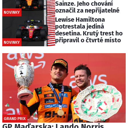
Sainze. Jeho chování
označil za nepřijatelné
NOVINKY
Lewise Hamiltona
potrestala jediná
desetina. Krutý trest ho
připravil o čtvrté místo
NOVINKY
GRAND PRIX
GP Maďarska: Lando Norris