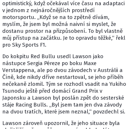
optimistický, když očekával více času na adaptaci
v jednom z nejnáročnějších prostředí
motorsportu. „Když se na to zpětně dívám,
myslím, že jsem byl možná naivní si myslet, že
dostanu prostor na přizpůsobení. To byl vlastně
můj přístup na začátku. Je to opravdu těžké,“ řekl
pro Sky Sports F1.
Do kokpitu Red Bullu usedl Lawson jako
nástupce
Sergia Péreze
po boku
Maxe
Verstappena
, ale po dvou závodech v Austrálii a
Číně, kde nikdy dříve nestartoval, se jeho příběh
nečekaně zlomil. Tým se rozhodl vsadit na Yukiho
Tsunodu ještě před domácí Grand Prix v
Japonsku a Lawson byl poslán zpět do sesterské
stáje Racing Bulls. „Byl jsem tam jen dva závody
na dvou tratích, které jsem neznal,“ povzdechl si.
Lawson zároveň upozornil, že jeho situace byla