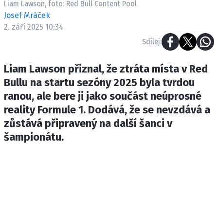
Liam Lawson, foto: Red Bull Content Pool
ETICKÝ KODEX
Josef Mráček
KONTAKT
2. září 2025 10:34
VYDAVATEL
Sdílej:
INZERCE
OSOBNÍ ÚDAJE / COOKIES
Liam Lawson přiznal, že ztráta místa v Red
Bullu na startu sezóny 2025 byla tvrdou
ranou, ale bere ji jako součást neúprosné
reality Formule 1. Dodává, že se nevzdává a
Provozovatelem serveru F1NEWS.cz je
zůstává připravený na další šanci v
INCORP MEDIA GROUP s.r.o., IČ: 118 23 054
šampionátu.