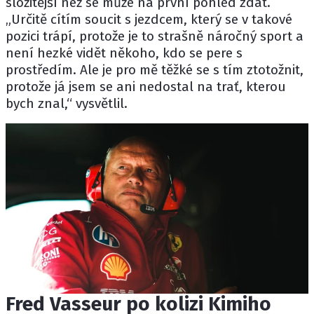
složitější než se může na první pohled zdát.
„Určitě cítím soucit s jezdcem, který se v takové
pozici trápí, protože je to strašně náročný sport a
není hezké vidět někoho, kdo se pere s
prostředím. Ale je pro mě těžké se s tím ztotožnit,
protože já jsem se ani nedostal na trať, kterou
bych znal,“ vysvětlil.
Fred Vasseur po kolizi Kimiho