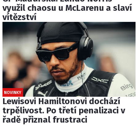
využil chaosu u McLarenu a slaví
vítězství
NOVINKY
Lewisovi Hamiltonovi dochází
trpělivost. Po třetí penalizaci v
řadě přiznal frustraci