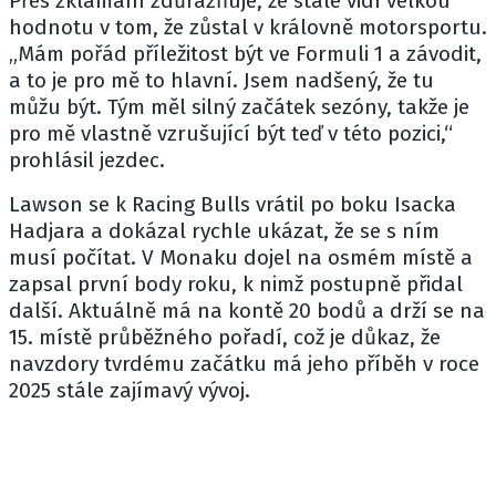
Přes zklamání zdůrazňuje, že stále vidí velkou
hodnotu v tom, že zůstal v královně motorsportu.
„Mám pořád příležitost být ve Formuli 1 a závodit,
a to je pro mě to hlavní. Jsem nadšený, že tu
můžu být. Tým měl silný začátek sezóny, takže je
pro mě vlastně vzrušující být teď v této pozici,“
prohlásil jezdec.
Lawson se k Racing Bulls vrátil po boku
Isacka
Hadjara
a dokázal rychle ukázat, že se s ním
musí počítat. V Monaku dojel na osmém místě a
zapsal první body roku, k nimž postupně přidal
další. Aktuálně má na kontě 20 bodů a drží se na
15. místě průběžného pořadí, což je důkaz, že
navzdory tvrdému začátku má jeho příběh v roce
2025 stále zajímavý vývoj.