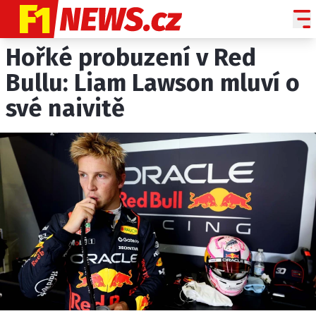
Hořké probuzení v Red
NOVINKY
GRAND PRIX
Bullu: Liam Lawson mluví o
své naivitě
PADDOCK LINE
TECHNIKA
HISTORIE GP
PROFILY JEZDCŮ
PROFILY TÝMŮ
ROZHOVORY
OSTATNÍ
SLEDUJTE NÁS NA
|