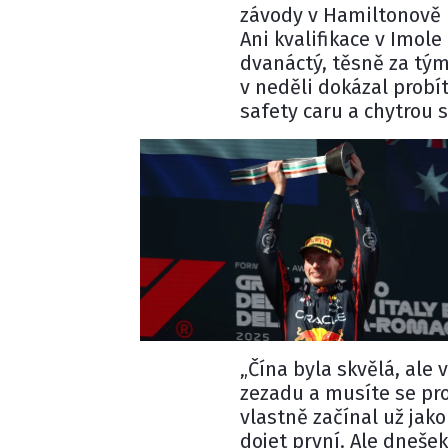
závody v Hamiltonově n
Ani kvalifikace v Imol
dvanáctý, těsně za t
v neděli dokázal probí
safety caru a chytrou s
„Čína byla skvělá, ale 
zezadu a musíte se pro
vlastně začínal už jako
dojet první. Ale dneše