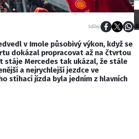
Sdílej:
edvedl v Imole působivý výkon, když se
artu dokázal propracovat až na čtvrtou
ot stáje Mercedes tak ukázal, že stále
nější a nejrychlejší jezdce ve
ho stíhací jízda byla jedním z hlavních