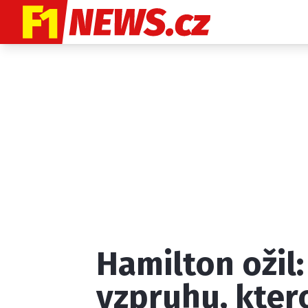
Etický kodex
K
Hamilton ožil:
Provozovatelem
vzpruhu, ktero