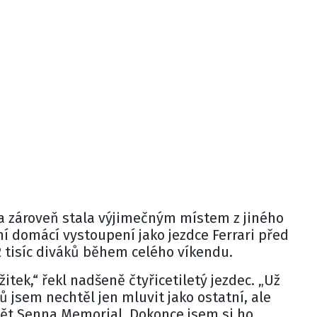
a zároveň stala výjimečným místem z jiného
ní domácí vystoupení jako jezdce Ferrari před
 tisíc diváků během celého víkendu.
žitek,“ řekl nadšeně čtyřicetiletý jezdec. „Už
 jsem nechtěl jen mluvit jako ostatní, ale
dět Senna Memorial. Dokonce jsem si ho