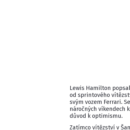
Lewis Hamilton
popsal
od sprintového vítězstv
svým vozem
Ferrari
. S
náročných víkendech 
důvod k optimismu.
Zatímco vítězství v Ša