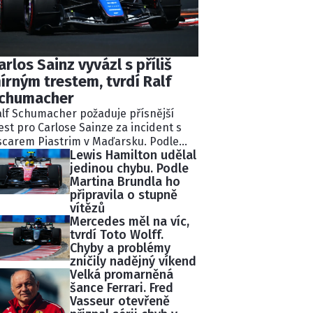
arlos Sainz vyvázl s příliš
írným trestem, tvrdí Ralf
chumacher
lf Schumacher požaduje přísnější
est pro Carlose Sainze za incident s
carem Piastrim v Maďarsku. Podle
Lewis Hamilton udělal
valého pilota Williams ignoroval
jedinou chybu. Podle
kolik modrých vlajek a následně
Martina Brundla ho
lidoval s lídrem závodu.
připravila o stupně
tisekundovou penalizaci považuje
vítězů
chumacher za nedostatečnou.
Mercedes měl na víc,
tvrdí Toto Wolff.
Chyby a problémy
zničily nadějný víkend
Velká promarněná
šance Ferrari. Fred
Vasseur otevřeně