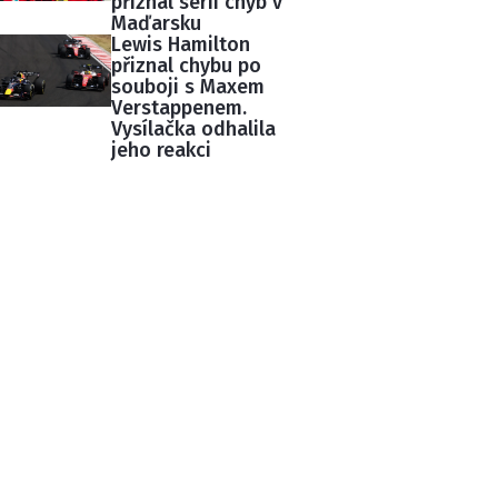
přiznal sérii chyb v
Maďarsku
Lewis Hamilton
přiznal chybu po
souboji s Maxem
Verstappenem.
Vysílačka odhalila
jeho reakci