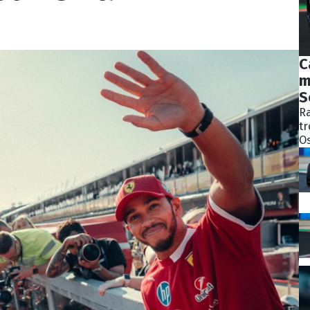
C
m
S
Ra
tr
Os
bý
ně
ko
Pě
S