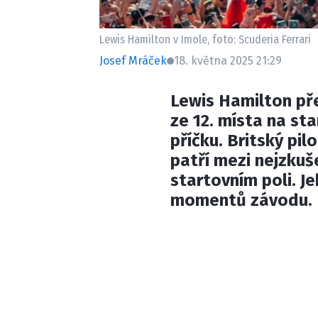
Lewis Hamilton v Imole, foto: Scuderia Ferrari
Josef Mráček
18. května 2025 21:29
Lewis Hamilton př
ze 12. místa na st
příčku. Britský pil
patří mezi nejzkuše
startovním poli. Je
momentů závodu.