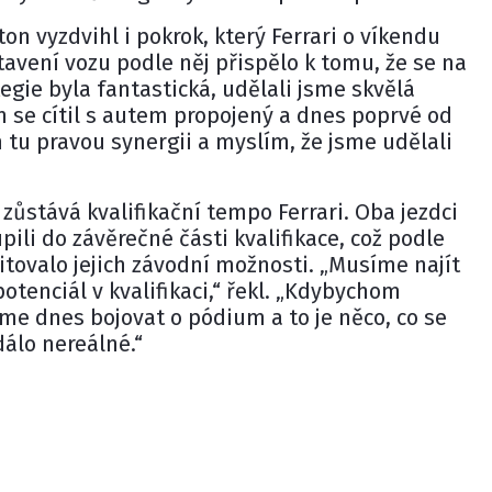
n vyzdvihl i pokrok, který Ferrari o víkendu
tavení vozu podle něj přispělo k tomu, že se na
trategie byla fantastická, udělali jsme skvělá
m se cítil s autem propojený a dnes poprvé od
m tu pravou synergii a myslím, že jsme udělali
zůstává kvalifikační tempo Ferrari. Oba jezdci
li do závěrečné části kvalifikace, což podle
tovalo jejich závodní možnosti. „Musíme najít
otenciál v kvalifikaci,“ řekl. „Kdybychom
jsme dnes bojovat o pódium a to je něco, co se
álo nereálné.“