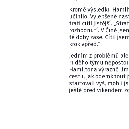
Kromě výsledku Hamilto
učinilo. Vylepšené nas
trati cítil jistější. „S
rozhodnutí. V Číně jse
té doby zase. Cítil jse
krok vpřed.“
Jedním z problémů ale 
rudého týmu nepostoupi
Hamiltona výrazně limi
cestu, jak odemknout p
startovali výš, mohli 
ještě před víkendem zd