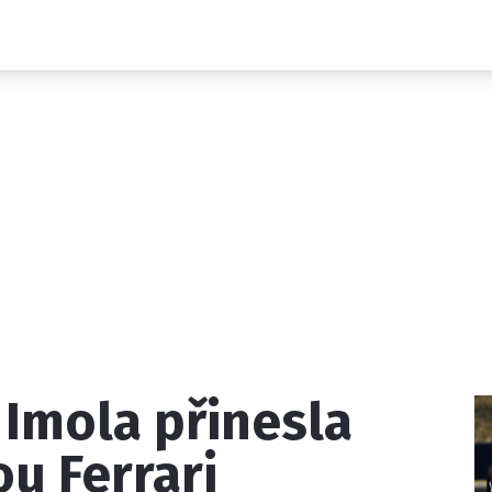
Novinky
Grand Prix
Rozhovory
Ostatní
Paddock Line
Technika
Historie GP
Profily jezdců
Profily týmů
ontakt
Vydavatel
Inzerce
Osobní údaje / Cookies
 Imola přinesla
 serveru F1NEWS.cz je INCORP MEDIA GROUP s.r.o., IČ: 118 2
u Ferrari