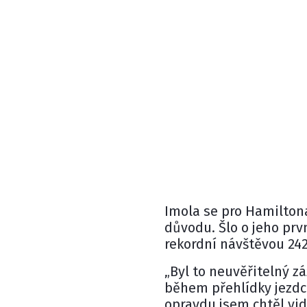
Imola se pro Hamilton
důvodu. Šlo o jeho prv
rekordní návštěvou 242
„Byl to neuvěřitelný zá
během přehlídky jezdců
opravdu jsem chtěl vi