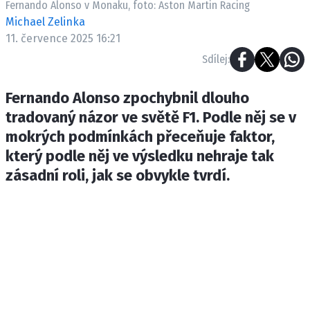
Fernando Alonso v Monaku, foto: Aston Martin Racing
ETICKÝ KODEX
Michael Zelinka
KONTAKT
11. července 2025 16:21
VYDAVATEL
Sdílej:
INZERCE
OSOBNÍ ÚDAJE / COOKIES
Fernando Alonso zpochybnil dlouho
tradovaný názor ve světě F1. Podle něj se v
mokrých podmínkách přeceňuje faktor,
který podle něj ve výsledku nehraje tak
Provozovatelem serveru F1NEWS.cz je
zásadní roli, jak se obvykle tvrdí.
INCORP MEDIA GROUP s.r.o., IČ: 118 23 054