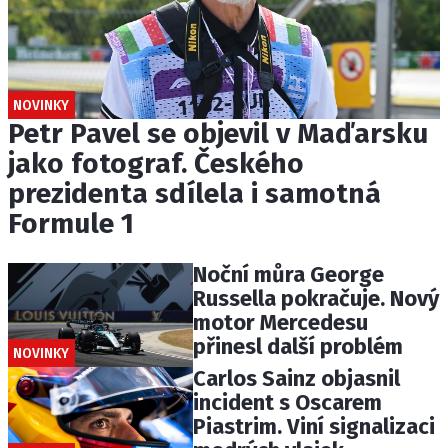
NOVINKY
Petr Pavel se objevil v Maďarsku
jako fotograf. Českého
prezidenta sdílela i samotná
Formule 1
Noční můra George
Russella pokračuje. Nový
motor Mercedesu
přinesl další problém
NOVINKY
Carlos Sainz objasnil
incident s Oscarem
Piastrim. Viní signalizaci