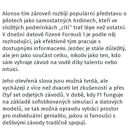
Alonso tím zároveň rozbíjí populární představu o
pilotech jako samostatných hrdinech, kteří ve
složitých podmínkách „cítí“ trať lépe než ostatní.
V dnešní datově řízené Formuli 1 je podle něj
rozhodující, jak efektivně tým pracuje s
dostupnými informacemi. Jezdec je stále důležitý,
ale jen jako součást celku, nikoliv jako ten, kdo
sám vyhraje závod na vodě díky talentu nebo
intuici.
Jeho otevřená slova jsou možná tvrdá, ale
vycházejí z více než dvaceti let zkušeností a přes
čtyř set odjetých závodů. V době, kdy F1 funguje
na základě sofistikovaných simulací a datových
modelů, se tak možná opravdu vytrácí prostor
pro individuální genialitu, jakou si fanoušci s
deštivými závody tradičně spojují.