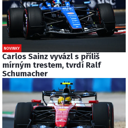
NOVINKY
Carlos Sainz vyvázl s příliš
mírným trestem, tvrdí Ralf
Schumacher