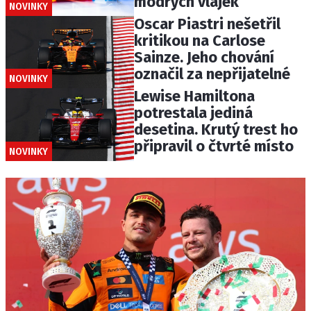
modrých vlajek
NOVINKY
Oscar Piastri nešetřil
kritikou na Carlose
Sainze. Jeho chování
označil za nepřijatelné
NOVINKY
Lewise Hamiltona
potrestala jediná
desetina. Krutý trest ho
připravil o čtvrté místo
NOVINKY