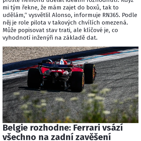
mi tým řekne, že mám zajet do boxů, tak to
udělám,“ vysvětlil Alonso, informuje
RN365
. Podle
něj je role pilota v takových chvílích omezená.
Může popisovat stav trati, ale klíčové je, co
vyhodnotí inženýři na základě dat.
Belgie rozhodne: Ferrari vsází
všechno na zadní zavěšení