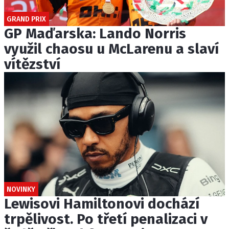
GRAND PRIX
GP Maďarska: Lando Norris
využil chaosu u McLarenu a slaví
vítězství
NOVINKY
Lewisovi Hamiltonovi dochází
trpělivost. Po třetí penalizaci v