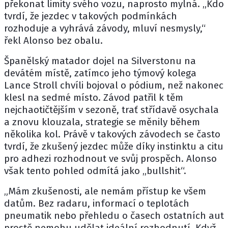
překonat limity svého vozu, naprosto mylná. „Kdo
tvrdí, že jezdec v takových podmínkách
rozhoduje a vyhrává závody, mluví nesmysly,“
řekl Alonso bez obalu.
Španělský matador dojel na Silverstonu na
devátém místě, zatímco jeho týmový kolega
Lance Stroll
chvíli bojoval o pódium, než nakonec
klesl na sedmé místo. Závod patřil k těm
nejchaotičtějším v sezoně, trať střídavě osychala
a znovu klouzala, strategie se měnily během
několika kol. Právě v takových závodech se často
tvrdí, že zkušený jezdec může díky instinktu a citu
pro adhezi rozhodnout ve svůj prospěch. Alonso
však tento pohled odmítá jako „bullshit“.
„Mám zkušenosti, ale nemám přístup ke všem
datům. Bez radaru, informací o teplotách
pneumatik nebo přehledu o časech ostatních aut
prostě nemohu udělat ideální rozhodnutí. Když