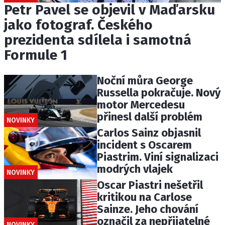
Petr Pavel se objevil v Maďarsku
jako fotograf. Českého
prezidenta sdílela i samotná
Formule 1
Noční můra George
Russella pokračuje. Nový
motor Mercedesu
přinesl další problém
NOVINKY
Carlos Sainz objasnil
incident s Oscarem
Piastrim. Viní signalizaci
modrých vlajek
NOVINKY
Oscar Piastri nešetřil
kritikou na Carlose
Sainze. Jeho chování
označil za nepřijatelné
NOVINKY