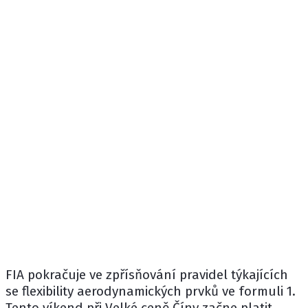
FIA pokračuje ve zpřísňování pravidel týkajících
se flexibility aerodynamických prvků ve formuli 1.
Tento víkend při Velké ceně Číny začne platit