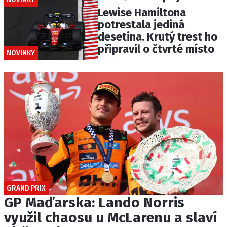
Lewise Hamiltona
potrestala jediná
desetina. Krutý trest ho
připravil o čtvrté místo
NOVINKY
GRAND PRIX
GP Maďarska: Lando Norris
využil chaosu u McLarenu a slaví