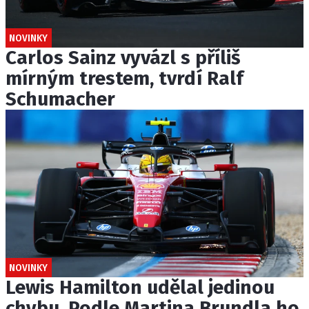
NOVINKY
Carlos Sainz vyvázl s příliš
mírným trestem, tvrdí Ralf
Schumacher
NOVINKY
Lewis Hamilton udělal jedinou
chybu. Podle Martina Brundla ho