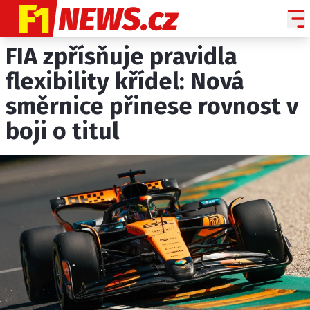
FIA zpřísňuje pravidla
NOVINKY
GRAND PRIX
flexibility křídel: Nová
směrnice přinese rovnost v
PADDOCK LINE
boji o titul
TECHNIKA
HISTORIE GP
PROFILY JEZDCŮ
PROFILY TÝMŮ
ROZHOVORY
OSTATNÍ
SLEDUJTE NÁS NA
|