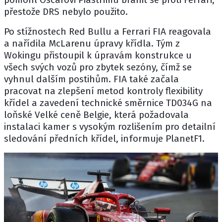
přestože DRS nebylo použito.
Po stížnostech
Red Bullu
a Ferrari FIA reagovala
a nařídila
McLarenu
úpravy křídla. Tým z
Wokingu přistoupil k úpravám konstrukce u
všech svých vozů pro zbytek sezóny, čímž se
vyhnul dalším postihům. FIA také začala
pracovat na zlepšení metod kontroly flexibility
křídel a zavedení technické směrnice TD034G na
loňské Velké ceně Belgie, která požadovala
instalaci kamer s vysokým rozlišením pro detailní
sledování předních křídel, informuje
PlanetF1
.