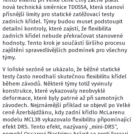
nová technická směrnice TD055A, která stanoví
přísnější limity pro statické zatěžovací testy
zadních křídel. Týmy budou muset podstoupit
detailní kontroly, které zajistí, že flexibilita
zadních křídel nebude překračovat stanovené
hodnoty. Tento krok je součástí širšího procesu
zajištění spravedlivějších podmínek pro všechny
týmy.
V loňské sezóně se ukázalo, že běžné statické
testy často neodhalí skutečnou flexibilitu křídel
během závodů. Některé týmy totiž vyvinuly
konstrukce, které vykazovaly neobvyklé
deformace, které byly patrné až při samotných
závodech. Nejznámější příklad se objevil po Velké
ceně Ázerbájdžánu, kdy zadní křídlo McLarenu
modelu MCL38 vykazovalo flexibilitu připomínající
efekt DRS. Tento efekt, nazývaný „mini-DRS“,
pomohl
Oscarovi Piastrimu
bránit se proti
Ferrari
,