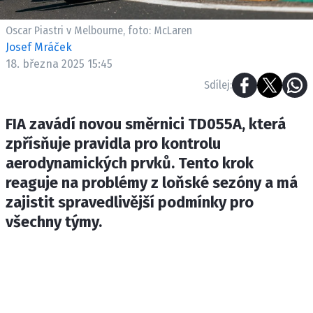
ETICKÝ KODEX
KONTAKT
Oscar Piastri v Melbourne, foto: McLaren
Josef Mráček
VYDAVATEL
18. března 2025 15:45
INZERCE
Sdílej:
OSOBNÍ ÚDAJE / COOKIES
FIA zavádí novou směrnici TD055A, která
zpřísňuje pravidla pro kontrolu
aerodynamických prvků. Tento krok
Provozovatelem serveru F1NEWS.cz je
reaguje na problémy z loňské sezóny a má
INCORP MEDIA GROUP s.r.o., IČ: 118 23 054
zajistit spravedlivější podmínky pro
všechny týmy.