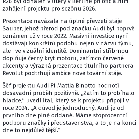
R26 byl odhalen v úterý v Berlíně při oficiálním
zahájení projektu pro sezónu 2026.
Prezentace navázala na úplné převzetí stáje
Sauber, jehož přerod pod značku Audi byl poprvé
oznámen už v roce 2022. Masivní investice nyní
dostávají konkrétní podobu nejen v názvu týmu,
ale i ve vizuální identitě. Dominantní stříbrnou
doplňuje černý kryt motoru, zatímco červené
akcenty a výrazná prezentace titulního partnera
Revolut podtrhují ambice nové tovární stáje.
Šéf projektu Audi F1
Mattia Binotto
hodnotí
dosavadní průběh pozitivně. „Zatím to probíhalo
hladce,“ uvedl Ital, který se k projektu připojil v
roce 2024. „A důvod je jednoduchý. Audi je od
prvního dne plně oddané. Máme stoprocentní
podporu značky i představenstva, a to je na konci
dne to nejdůležitější.“