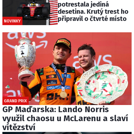
potrestala jediná
desetina. Krutý trest ho
připravil o čtvrté místo
NOVINKY
GRAND PRIX
GP Maďarska: Lando Norris
využil chaosu u McLarenu a slaví
vítězství