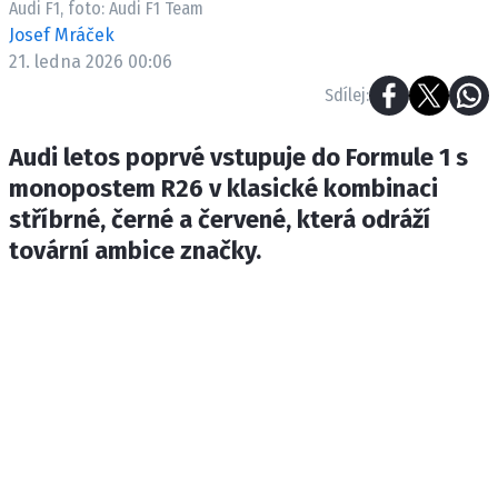
Audi F1, foto: Audi F1 Team
ETICKÝ KODEX
Josef Mráček
KONTAKT
21. ledna 2026 00:06
VYDAVATEL
Sdílej:
INZERCE
OSOBNÍ ÚDAJE / COOKIES
Audi letos poprvé vstupuje do Formule 1 s
monopostem R26 v klasické kombinaci
stříbrné, černé a červené, která odráží
tovární ambice značky.
Provozovatelem serveru F1NEWS.cz je
INCORP MEDIA GROUP s.r.o., IČ: 118 23 054