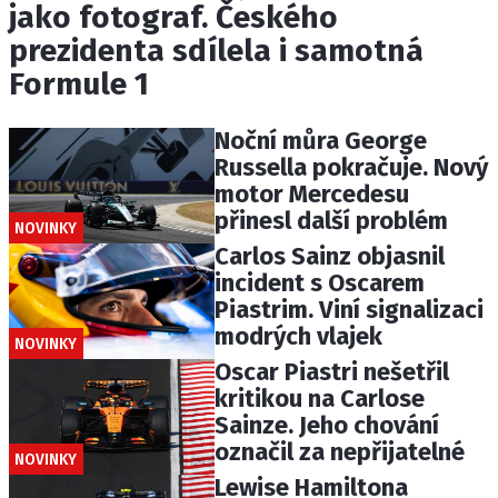
jako fotograf. Českého
prezidenta sdílela i samotná
Formule 1
Noční můra George
Russella pokračuje. Nový
motor Mercedesu
přinesl další problém
NOVINKY
Carlos Sainz objasnil
incident s Oscarem
Piastrim. Viní signalizaci
modrých vlajek
NOVINKY
Oscar Piastri nešetřil
kritikou na Carlose
Sainze. Jeho chování
označil za nepřijatelné
NOVINKY
Lewise Hamiltona