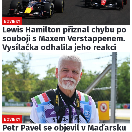
NOVINKY
Lewis Hamilton přiznal chybu po
souboji s Maxem Verstappenem.
Vysílačka odhalila jeho reakci
NOVINKY
Petr Pavel se objevil v Maďarsku