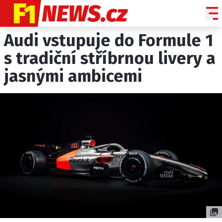
Audi vstupuje do Formule 1
NOVINKY
GRAND PRIX
s tradiční stříbrnou livery a
jasnými ambicemi
PADDOCK LINE
TECHNIKA
HISTORIE GP
PROFILY JEZDCŮ
PROFILY TÝMŮ
ROZHOVORY
OSTATNÍ
SLEDUJTE NÁS NA
|