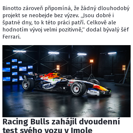
Binotto zároveň připomíná, že žádný dlouhodobý
projekt se neobejde bez výzev. „Jsou dobré i
špatné dny, to k této práci patří. Celkově ale
hodnotím vývoj velmi pozitivně,“ dodal bývalý šéf
Ferrari.
Racing Bulls zahájil dvoudenní
test svého vozu v Imole