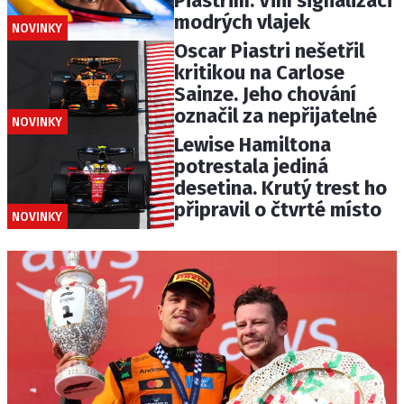
Piastrim. Viní signalizaci
modrých vlajek
NOVINKY
Oscar Piastri nešetřil
kritikou na Carlose
Sainze. Jeho chování
označil za nepřijatelné
NOVINKY
Lewise Hamiltona
potrestala jediná
desetina. Krutý trest ho
připravil o čtvrté místo
NOVINKY