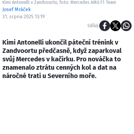
Kimi Antonelli v Zandvoortu, foto: Mercedes AMG F1 Team
ETICKÝ KODEX
Josef Mráček
KONTAKT
31. srpna 2025 13:19
VYDAVATEL
Sdílej:
INZERCE
OSOBNÍ ÚDAJE / COOKIES
Kimi Antonelli ukončil páteční trénink v
Zandvoortu předčasně, když zaparkoval
svůj Mercedes v kačírku. Pro nováčka to
znamenalo ztrátu cenných kol a dat na
Provozovatelem serveru F1NEWS.cz je
náročné trati u Severního moře.
INCORP MEDIA GROUP s.r.o., IČ: 118 23 054