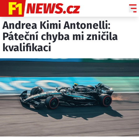
Andrea Kimi Antonelli:
NOVINKY
GRAND PRIX
Páteční chyba mi zničila
kvalifikaci
PADDOCK LINE
TECHNIKA
HISTORIE GP
PROFILY JEZDCŮ
PROFILY TÝMŮ
ROZHOVORY
OSTATNÍ
SLEDUJTE NÁS NA
|