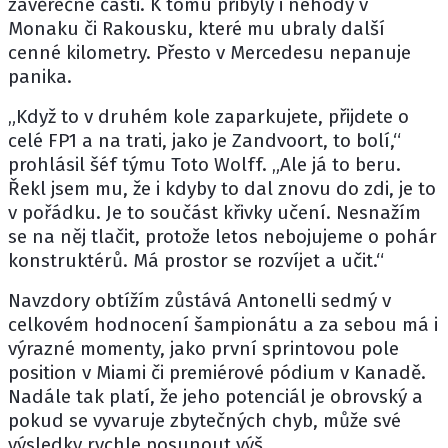
závěrečné části. K tomu přibyly i nehody v
Monaku či Rakousku, které mu ubraly další
cenné kilometry. Přesto v Mercedesu nepanuje
panika.
„Když to v druhém kole zaparkujete, přijdete o
celé FP1 a na trati, jako je Zandvoort, to bolí,“
prohlásil šéf týmu Toto Wolff. „Ale já to beru.
Řekl jsem mu, že i kdyby to dal znovu do zdi, je to
v pořádku. Je to součást křivky učení. Nesnažím
se na něj tlačit, protože letos nebojujeme o pohár
konstruktérů. Má prostor se rozvíjet a učit.“
Navzdory obtížím zůstává Antonelli sedmý v
celkovém hodnocení šampionátu a za sebou má i
výrazné momenty, jako první sprintovou pole
position v Miami či premiérové pódium v Kanadě.
Nadále tak platí, že jeho potenciál je obrovský a
pokud se vyvaruje zbytečných chyb, může své
výsledky rychle posunout výš.