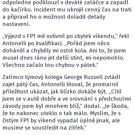
odpoledne podklouzl v deváté zatáčce a zapadl
do kačírku. Incident mu ukrojil cenný čas na trati
a připravil ho o možnost doladit detaily
nastavení.
„Výjezd v FP1 mě ovlivnil po zbytek víkendu,“ řekl
Antonelli po kvalifikaci. „Pořád jsem něco
doháněl a chyběly mi ostré kola. Ani to, že jsem
musel dnes ráno jet delší stint, mi nepomohlo.
Všechno začalo tou chybou v pátek.“
Zatímco týmový kolega
George Russell
zvládl
zajet pátý čas, Antonelli litoval, že promarnil
příležitost ukázat, jak blízko dokáže být. „Cítil
jsem se v autě dobře a ve srovnání s předchozími
závody jsem byl mnohem blíž,“ dodal. „Je škoda,
že to nakonec uteklo o tak málo. Myslím, že s
čistým FP1 by víkend vypadal úplně jinak, ale
musíme se soustředit na zítřek.“